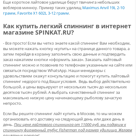
Еще короткое лайтовое удилище берут твичинга небольших
воблеров минноу. Пример таких удилищ
Maximus Anvil 19L 2-10
грамм
,
Favorite X1 602L 3-12 грамм
.
Как купить легкий спиннинг в интернет
магазине SPINKAT.RU?
- Все просто! Если вы четко знаете какой спиннинг Вам необходим,
вы можете нажать кнопку «купить» на странице данного товара, а
затем перейдя в корзину заполнить свою данные и подтвердить
заказ нажатием кнопки «оформить заказ». Заказать лайтовый
спиннинг можно и позвонив по телефонам указанным на сайте или
связаться посредством WhatsApp. Наши менеджеры с
удовольствием окажут консультацию и помогут купить лайтовый
спиннинг недорого под Ваши условия. Ведь выбор действительно
большой, а цены варьируют от нескольких тысяч до нескольких
десятков тысяч рублей. А выбрать качественный спиннинг за
максимально низкую цену начинающему рыболову зачастую
непросто.
Если Вы решите спиннинг лайт купить в Москве, то мы можем
организовать его доставку на следующий день или даже день в
день.
При цене лайтового спиннинга от 11000 руб. мы подарим к
спиннингу фирменный тубус Fisherman под размер удилища. Желаем
приятных покупок!