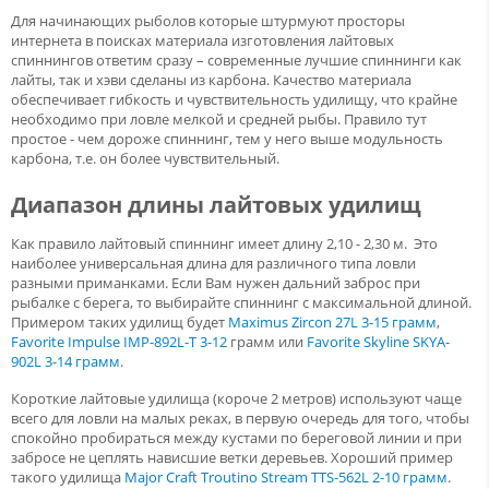
Для начинающих рыболов которые штурмуют просторы
интернета в поисках материала изготовления лайтовых
спиннингов ответим сразу – современные лучшие спиннинги как
лайты, так и хэви сделаны из карбона. Качество материала
обеспечивает гибкость и чувствительность удилищу, что крайне
необходимо при ловле мелкой и средней рыбы. Правило тут
простое - чем дороже спиннинг, тем у него выше модульность
карбона, т.е. он более чувствительный.
Диапазон длины лайтовых удилищ
Как правило лайтовый спиннинг имеет длину 2,10 - 2,30 м. Это
наиболее универсальная длина для различного типа ловли
разными приманками. Если Вам нужен дальний заброс при
рыбалке с берега, то выбирайте спиннинг с максимальной длиной.
Примером таких удилищ будет
Maximus Zircon 27L 3-15 грамм
,
Favorite Impulse IMP-892L-T 3-12
грамм или
Favorite Skyline SKYA-
902L 3-14 грамм
.
Короткие лайтовые удилища (короче 2 метров) используют чаще
всего для ловли на малых реках, в первую очередь для того, чтобы
спокойно пробираться между кустами по береговой линии и при
забросе не цеплять нависшие ветки деревьев. Хороший пример
такого удилища
Major Craft Troutino Stream TTS-562L 2-10 грамм
.