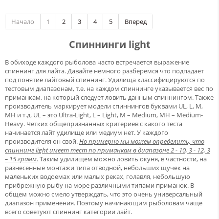
Начало
1
2
3
4
5
Вперед
Спиннинги light
В обиходе каждого рыболова часто встречается выражение
спиннинг для лайта. Давайте немного разберемся что подпадает
под понятие лайтовый спиннинг. Удилища классифицируются по
тестовым диапазонам, т.е. на каждом спиннинге указывается вес по
приманкам, на который следует ловить данным спиннингом. Также
производитель маркирует модели спиннингов буквами UL, L, M,
MH и т.д. UL – это Ultra-Light, L – Light, M – Medium, MH – Medium-
Heavy. Четких общепризнанных критериев с какого теста
начинается лайт удилище или медиум нет. У каждого
производителя он свой.
Но примерно мы можем определить, что
спиннинг light имеет тест по приманкам в диапазоне 2 - 10, 3 - 12, 3
– 15 грамм
. Таким удилищем можно ловить окуня, в частности, на
разнесенные монтажи типа отводной, небольших щучек на
маленьких водоемах или малых реках, голавля, небольшую
прибрежную рыбу на море различными типами приманок. В
общем можно смело утверждать, что это очень универсальный
диапазон применения. Поэтому начинающим рыболовам чаще
всего советуют спиннинг категории лайт.