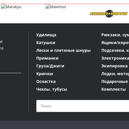
Удилища
Рюкзаки, су
ми
Катушки
Ящики/коро
та
Лески и плетеные шнуры
Подсачеки, 
Приманки
Электроник
Груза/Джиги
Экипировка 
Крючки
Лодки, мото
Оснастка
Подарочные
Чехлы, тубусы
Комплекты