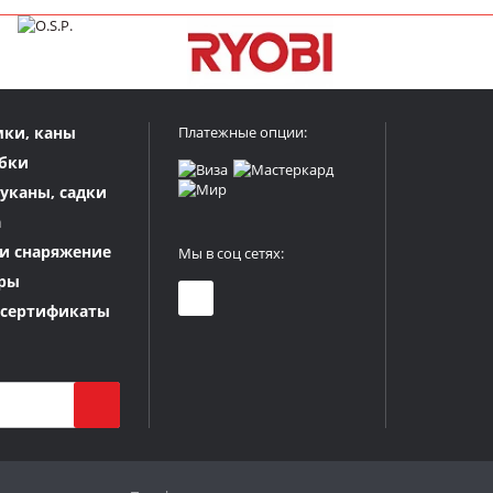
мки, каны
Платежные опции:
бки
куканы, садки
а
и снаряжение
Мы в соц сетях:
ры
 сертификаты