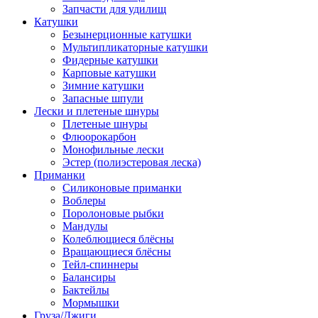
Запчасти для удилищ
Катушки
Безынерционные катушки
Мультипликаторные катушки
Фидерные катушки
Карповые катушки
Зимние катушки
Запасные шпули
Лески и плетеные шнуры
Плетеные шнуры
Флюорокарбон
Монофильные лески
Эстер (полиэстеровая леска)
Приманки
Силиконовые приманки
Воблеры
Поролоновые рыбки
Мандулы
Колеблющиеся блёсны
Вращающиеся блёсны
Тейл-спиннеры
Балансиры
Бактейлы
Мормышки
Груза/Джиги