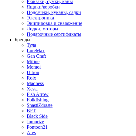
Рюкзаки, сумки, каны
Ящики/коробки
Подсачеки, куканы, садки
Электроника
Экипировка и снаряжение
Лодки, моторы
Подарочные сертификаты
Бренды
Тула
LureMax
Gan Craft
Mifine
Momoi
Ultron
Roix
Madness
Xesta
Fish Arrow
Folkfishing
SnastiZdraste
BFT
Black Side
Jumprize
Pontoon21
Ares