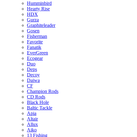
Humminbird
Hearty Rise
HDX
Gurza
Graphiteleader
Gosen
Fisherman
Favorite
Fanatik
EverGreen
Ecogear
Duo
Deps
Decoy
Daiwa
CF
Champion Rods
CD Rods
Black Hole
Baltic Tackle
Apia
Altair
Allux
Aiko
13 Fishing