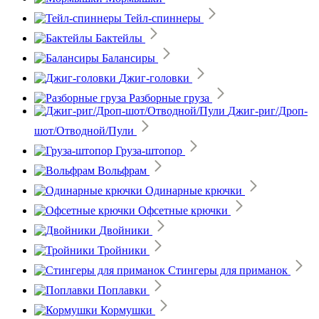
Тейл-спиннеры
Бактейлы
Балансиры
Джиг-головки
Разборные груза
Джиг-риг/Дроп-
шот/Отводной/Пули
Груза-штопор
Вольфрам
Одинарные крючки
Офсетные крючки
Двойники
Тройники
Стингеры для приманок
Поплавки
Кормушки