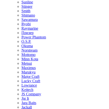
Sunline
Stinger
Smith
Shimano
Sawamura
Ryobi
Raymarine
Призер
Power Phantom
O.S.P.
Okuma
Norstream
Mottomo
Minn Kota
Metsui
Maximus
Marukyu
Major Craft
Lucky Craft
Lowrance
Keitech
JS Company
Jig It
Jara Baits
Jackall