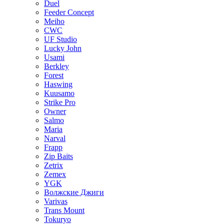
Duel
Feeder Concept
Meiho
CWC
UF Studio
Lucky John
Usami
Berkley
Forest
Haswing
Kuusamo
Strike Pro
Owner
Salmo
Maria
Narval
Frapp
Zip Baits
Zetrix
Zemex
YGK
Волжские Джиги
Varivas
Trans Mount
Tokuryo