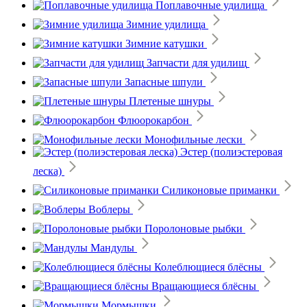
Поплавочные удилища
Зимние удилища
Зимние катушки
Запчасти для удилищ
Запасные шпули
Плетеные шнуры
Флюорокарбон
Монофильные лески
Эстер (полиэстеровая
леска)
Силиконовые приманки
Воблеры
Поролоновые рыбки
Мандулы
Колеблющиеся блёсны
Вращающиеся блёсны
Мормышки