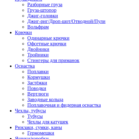
Разборные груза
Груза-штопор
Джиг-головки
Джиг-риг/Дроп-шот/Отводной/Пули
Вольфрам
Крючки
Одинарные крючки
Офсетные крючки
Двойники
Тройники
Стингеры для приманок
Оснастка
Поплавки
Кормушки
Застёжки
Поводки
Вертлюги
Заводные кольца
Поплавочная и фидерная оснастка
Чехлы, тубусы
Тубусы
Чехлы для катушек
Рюкзаки, сумки, каны
Гермомешки
Ящики/коробки