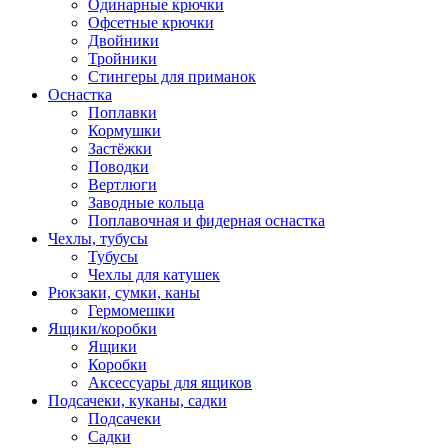
Одинарные крючки
Офсетные крючки
Двойники
Тройники
Стингеры для приманок
Оснастка
Поплавки
Кормушки
Застёжки
Поводки
Вертлюги
Заводные кольца
Поплавочная и фидерная оснастка
Чехлы, тубусы
Тубусы
Чехлы для катушек
Рюкзаки, сумки, каны
Гермомешки
Ящики/коробки
Ящики
Коробки
Аксессуары для ящиков
Подсачеки, куканы, садки
Подсачеки
Садки