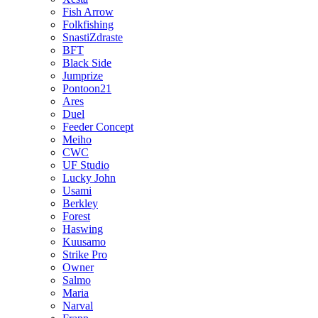
Fish Arrow
Folkfishing
SnastiZdraste
BFT
Black Side
Jumprize
Pontoon21
Ares
Duel
Feeder Concept
Meiho
CWC
UF Studio
Lucky John
Usami
Berkley
Forest
Haswing
Kuusamo
Strike Pro
Owner
Salmo
Maria
Narval