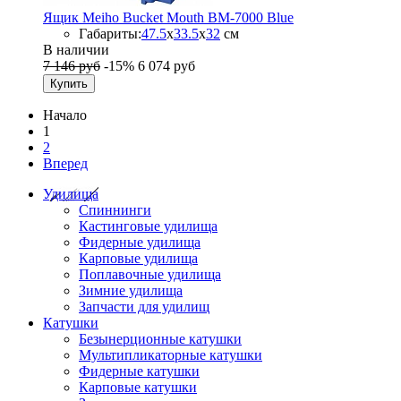
Ящик Meiho Bucket Mouth BM-7000 Blue
Габариты:
47.5
x
33.5
x
32
см
В наличии
7 146 руб
-15%
6 074 руб
Купить
Начало
1
2
Вперед
Удилища
Спиннинги
Кастинговые удилища
Фидерные удилища
Карповые удилища
Поплавочные удилища
Зимние удилища
Запчасти для удилищ
Катушки
Безынерционные катушки
Мультипликаторные катушки
Фидерные катушки
Карповые катушки