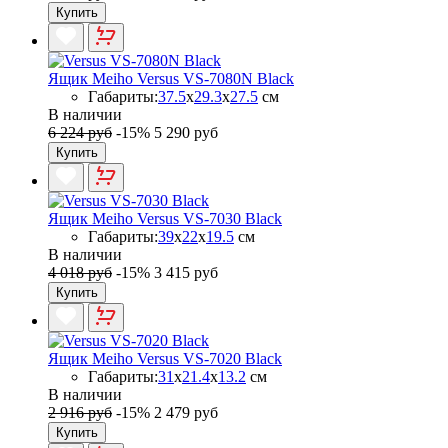
Купить
Ящик Meiho Versus VS-7080N Black
Габариты:
37.5
x
29.3
x
27.5
см
В наличии
6 224 руб
-15%
5 290 руб
Купить
Ящик Meiho Versus VS-7030 Black
Габариты:
39
x
22
x
19.5
см
В наличии
4 018 руб
-15%
3 415 руб
Купить
Ящик Meiho Versus VS-7020 Black
Габариты:
31
x
21.4
x
13.2
см
В наличии
2 916 руб
-15%
2 479 руб
Купить