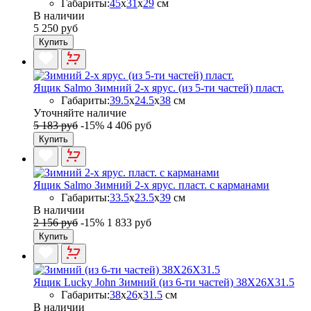
Габариты:
45
x
31
x
29
см
В наличии
5 250 руб
Купить
Ящик Salmo Зимний 2-х ярус. (из 5-ти частей) пласт.
Габариты:
39.5
x
24.5
x
38
см
Уточняйте наличие
5 183 руб
-15%
4 406 руб
Купить
Ящик Salmo Зимний 2-х ярус. пласт. с карманами
Габариты:
33.5
x
23.5
x
39
см
В наличии
2 156 руб
-15%
1 833 руб
Купить
Ящик Lucky John Зимний (из 6-ти частей) 38X26X31.5
Габариты:
38
x
26
x
31.5
см
В наличии