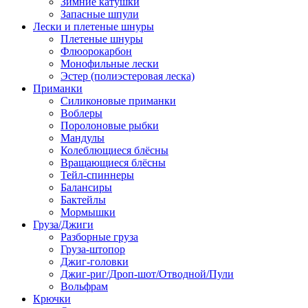
Зимние катушки
Запасные шпули
Лески и плетеные шнуры
Плетеные шнуры
Флюорокарбон
Монофильные лески
Эстер (полиэстеровая леска)
Приманки
Силиконовые приманки
Воблеры
Поролоновые рыбки
Мандулы
Колеблющиеся блёсны
Вращающиеся блёсны
Тейл-спиннеры
Балансиры
Бактейлы
Мормышки
Груза/Джиги
Разборные груза
Груза-штопор
Джиг-головки
Джиг-риг/Дроп-шот/Отводной/Пули
Вольфрам
Крючки