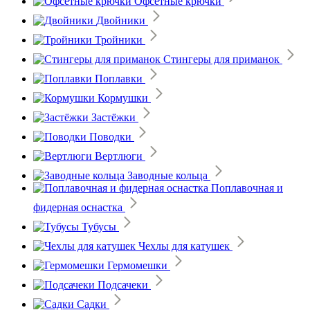
Офсетные крючки
Двойники
Тройники
Стингеры для приманок
Поплавки
Кормушки
Застёжки
Поводки
Вертлюги
Заводные кольца
Поплавочная и
фидерная оснастка
Тубусы
Чехлы для катушек
Гермомешки
Подсачеки
Садки