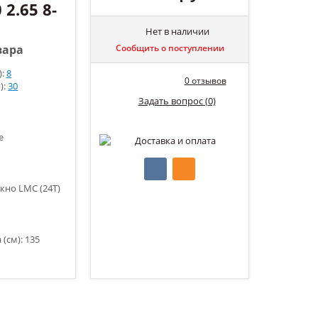
 2.65 8-
Нет в наличии
вара
Сообщить о поступлении
):
8
0 отзывов
):
30
Задать вопрос (0)
е
кно LMC (24T)
(см): 135