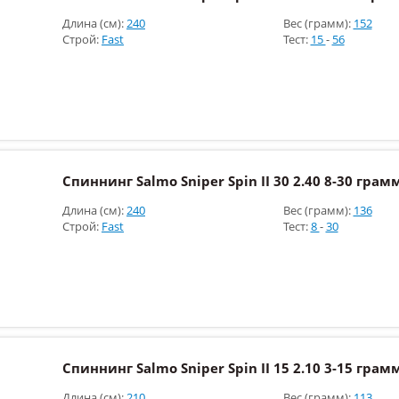
Длина (см):
240
Вес (грамм):
152
Строй:
Fast
Тест:
15
-
56
Спиннинг Salmo Sniper Spin II 30 2.40 8-30 грам
Длина (см):
240
Вес (грамм):
136
Строй:
Fast
Тест:
8
-
30
Спиннинг Salmo Sniper Spin II 15 2.10 3-15 грам
Длина (см):
210
Вес (грамм):
113