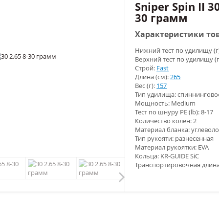
Sniper Spin II 30
30 грамм
Характеристики то
Нижний тест по удилищу (г
Верхний тест по удилищу (г
Строй:
Fast
Длина (см):
265
Вес (г):
157
Тип удилища: спиннингово
Мощность: Medium
Тест по шнуру PE (lb): 8-17
Количество колен: 2
Скидка
Материал бланка: углеволо
15%
Тип рукояти: разнесенная
Материал рукоятки: EVA
Кольца: KR-GUIDE SiC
Транспортировочная длина 