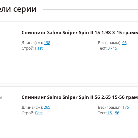
ели серии
Спиннинг Salmo Sniper Spin II 15 1.98 3-15 грам
Длина (см):
198
Вес (грамм):
95
Строй:
Fast
Тест:
3
-
15
Спиннинг Salmo Sniper Spin II 56 2.65 15-56 гра
Длина (см):
265
Вес (грамм):
176
Строй:
Fast
Тест:
15
-
56