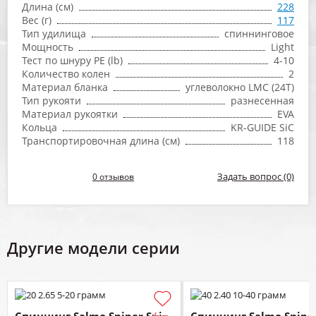
Длина (см)
228
Вес (г)
117
Тип удилища
спиннинговое
Мощность
Light
Тест по шнуру PE (lb)
4-10
Количество колен
2
Материал бланка
углеволокно LMC (24T)
Тип рукояти
разнесенная
Материал рукоятки
EVA
Кольца
KR-GUIDE SiC
Транспортировочная длина (см)
118
Задать вопрос (0)
0 отзывов
Другие модели серии
Спиннинг Salmo Sniper Spin
Спиннинг Salmo Sniper