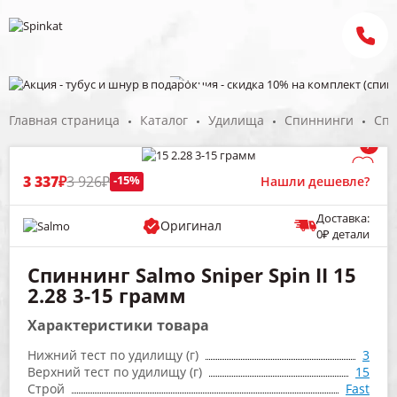
Главная страница
Каталог
Удилища
Спиннинги
Спи
/
3 337₽
3 926₽
-15%
Нашли дешевле?
Доставка:
Оригинал
0₽ детали
Спиннинг Salmo Sniper Spin II 15
2.28 3-15 грамм
Характеристики товара
Нижний тест по удилищу (г)
3
Верхний тест по удилищу (г)
15
Строй
Fast