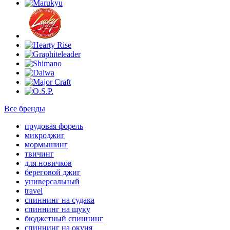
Все бренды
прудовая форель
микроджиг
мормышинг
твичинг
для новичков
береговой джиг
универсальный
travel
спиннинг на судака
спиннинг на щуку
бюджетный спиннинг
спиннинг на окуня