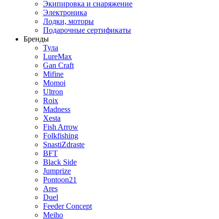
Экипировка и снаряжение
Электроника
Лодки, моторы
Подарочные сертификаты
Бренды
Тула
LureMax
Gan Craft
Mifine
Momoi
Ultron
Roix
Madness
Xesta
Fish Arrow
Folkfishing
SnastiZdraste
BFT
Black Side
Jumprize
Pontoon21
Ares
Duel
Feeder Concept
Meiho