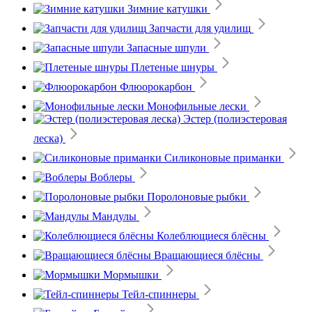
Зимние катушки
Запчасти для удилищ
Запасные шпули
Плетеные шнуры
Флюорокарбон
Монофильные лески
Эстер (полиэстеровая
леска)
Силиконовые приманки
Воблеры
Поролоновые рыбки
Мандулы
Колеблющиеся блёсны
Вращающиеся блёсны
Мормышки
Тейл-спиннеры