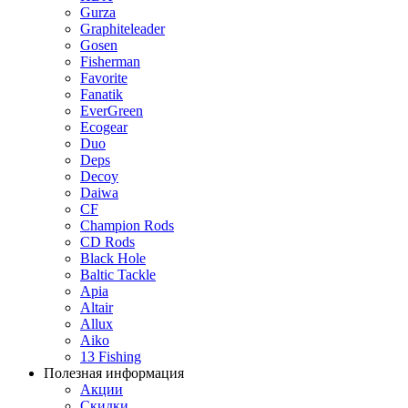
Gurza
Graphiteleader
Gosen
Fisherman
Favorite
Fanatik
EverGreen
Ecogear
Duo
Deps
Decoy
Daiwa
CF
Champion Rods
CD Rods
Black Hole
Baltic Tackle
Apia
Altair
Allux
Aiko
13 Fishing
Полезная информация
Акции
Скидки