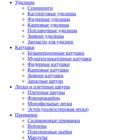
Удилища
Спиннинги
Кастинговые удилища
Фидерные удилища
Карповые удилища
Поплавочные удилища
Зимние удилища
Запчасти для удилищ
Катушки
Безынерционные катушки
Мультипликаторные катушки
Фидерные катушки
Карповые катушки
Зимние катушки
Запасные шпули
Лески и плетеные шнуры
Плетеные шнуры
Флюорокарбон
Монофильные лески
Эстер (полиэстеровая леска)
Приманки
Силиконовые приманки
Воблеры
Поролоновые рыбки
Мандулы