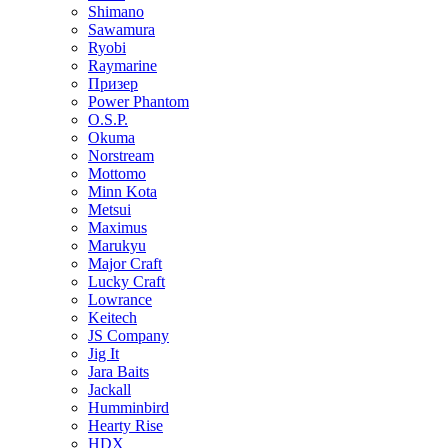
Shimano
Sawamura
Ryobi
Raymarine
Призер
Power Phantom
O.S.P.
Okuma
Norstream
Mottomo
Minn Kota
Metsui
Maximus
Marukyu
Major Craft
Lucky Craft
Lowrance
Keitech
JS Company
Jig It
Jara Baits
Jackall
Humminbird
Hearty Rise
HDX