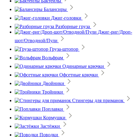
Бактейлы
Балансиры
Джиг-головки
Разборные груза
Джиг-риг/Дроп-
шот/Отводной/Пули
Груза-штопор
Вольфрам
Одинарные крючки
Офсетные крючки
Двойники
Тройники
Стингеры для приманок
Поплавки
Кормушки
Застёжки
Поводки