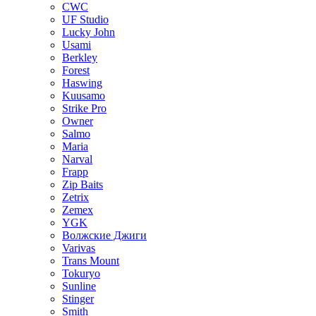
CWC
UF Studio
Lucky John
Usami
Berkley
Forest
Haswing
Kuusamo
Strike Pro
Owner
Salmo
Maria
Narval
Frapp
Zip Baits
Zetrix
Zemex
YGK
Волжские Джиги
Varivas
Trans Mount
Tokuryo
Sunline
Stinger
Smith