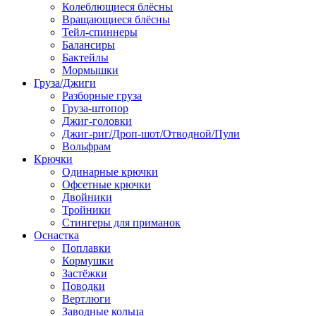
Колеблющиеся блёсны
Вращающиеся блёсны
Тейл-спиннеры
Балансиры
Бактейлы
Мормышки
Груза/Джиги
Разборные груза
Груза-штопор
Джиг-головки
Джиг-риг/Дроп-шот/Отводной/Пули
Вольфрам
Крючки
Одинарные крючки
Офсетные крючки
Двойники
Тройники
Стингеры для приманок
Оснастка
Поплавки
Кормушки
Застёжки
Поводки
Вертлюги
Заводные кольца