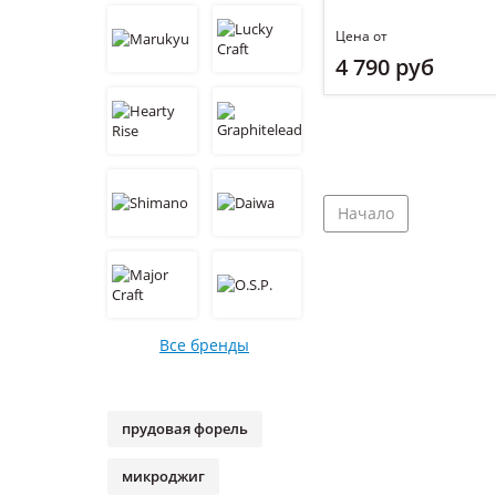
Цена от
4 790 руб
Начало
Все бренды
прудовая форель
микроджиг