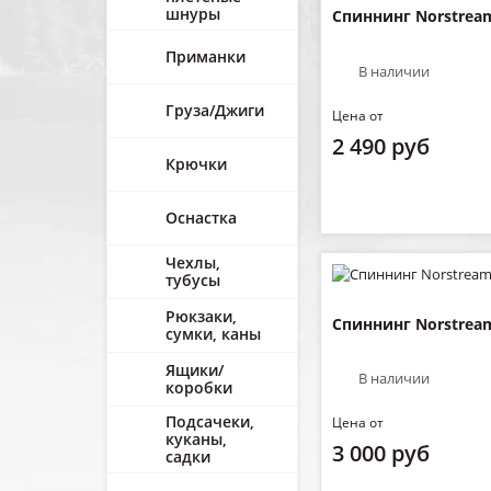
шнуры
Спиннинг Norstrea
Приманки
В наличии
Груза/Джиги
Цена от
2 490 руб
Крючки
Оснастка
Чехлы,
тубусы
Рюкзаки,
Спиннинг Norstream 
сумки, каны
Ящики/
В наличии
коробки
Подсачеки,
Цена от
куканы,
3 000 руб
садки