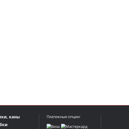
мки, каны
Платежные опции:
бки