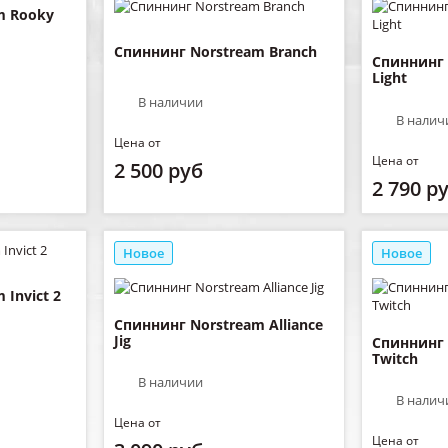
m Rooky
Спиннинг Norstream Branch
Спиннинг 
Light
В наличии
В налич
Цена от
Цена от
2 500 руб
2 790 р
Новое
Новое
Invict 2
Спиннинг Norstream Alliance
Jig
Спиннинг 
Twitch
В наличии
В налич
Цена от
Цена от