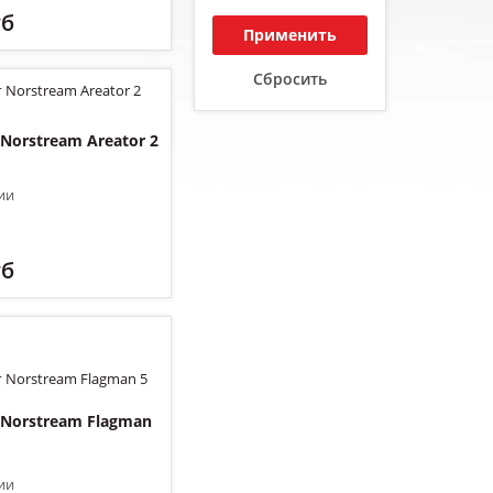
уб
Применить
Сбросить
Norstream Areator 2
ии
уб
Norstream Flagman
ии