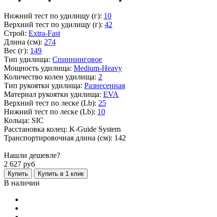
Нижний тест по удилищу (г):
10
Верхний тест по удилищу (г):
42
Строй:
Extra-Fast
Длина (см):
274
Вес (г):
149
Тип удилища:
Спиннинговое
Мощность удилища:
Medium-Heavy
Количество колен удилища:
2
Тип рукоятки удилища:
Разнесенная
Материал рукоятки удилища:
EVA
Верхний тест по леске (Lb):
25
Нижний тест по леске (Lb):
10
Кольца: SIC
Расстановка колец: K-Guide System
Транспортировочная длина (см): 142
Нашли дешевле?
2 627
руб
Купить
Купить в 1 клик
В наличии