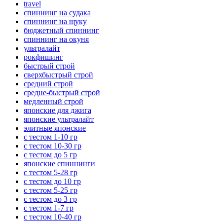
travel
спиннинг на судака
спиннинг на щуку
бюджетный спиннинг
спиннинг на окуня
ультралайт
рокфишинг
быстрый строй
сверхбыстрый строй
средний строй
средне-быстрый строй
медленный строй
японские для джига
японские ультралайт
элитные японские
с тестом 1-10 гр
с тестом 10-30 гр
с тестом до 5 гр
японские спиннинги
с тестом 5-28 гр
с тестом до 10 гр
с тестом 5-25 гр
с тестом до 3 гр
с тестом 1-7 гр
с тестом 10-40 гр