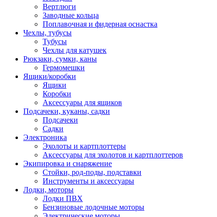
Вертлюги
Заводные кольца
Поплавочная и фидерная оснастка
Чехлы, тубусы
Тубусы
Чехлы для катушек
Рюкзаки, сумки, каны
Гермомешки
Ящики/коробки
Ящики
Коробки
Аксессуары для ящиков
Подсачеки, куканы, садки
Подсачеки
Садки
Электроника
Эхолоты и картплоттеры
Аксессуары для эхолотов и картплоттеров
Экипировка и снаряжение
Стойки, род-поды, подставки
Инструменты и аксессуары
Лодки, моторы
Лодки ПВХ
Бензиновые лодочные моторы
Электрические моторы