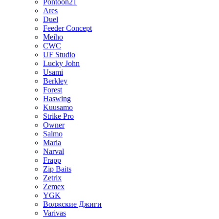
Pontoon21
Ares
Duel
Feeder Concept
Meiho
CWC
UF Studio
Lucky John
Usami
Berkley
Forest
Haswing
Kuusamo
Strike Pro
Owner
Salmo
Maria
Narval
Frapp
Zip Baits
Zetrix
Zemex
YGK
Волжские Джиги
Varivas