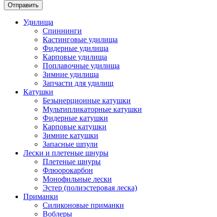
Отправить
Удилища
Спиннинги
Кастинговые удилища
Фидерные удилища
Карповые удилища
Поплавочные удилища
Зимние удилища
Запчасти для удилищ
Катушки
Безынерционные катушки
Мультипликаторные катушки
Фидерные катушки
Карповые катушки
Зимние катушки
Запасные шпули
Лески и плетеные шнуры
Плетеные шнуры
Флюорокарбон
Монофильные лески
Эстер (полиэстеровая леска)
Приманки
Силиконовые приманки
Воблеры