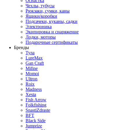
Оснастка
Чехлы, тубусы
Рюкзаки, сумки, каны
Ящики/коробки
Подсачеки, куканы, садки
Электроника
Экипировка и снаряжение
Лодки, моторы
Подарочные сертификаты
Бренды
Тула
LureMax
Gan Craft
Mifine
Momoi
Ultron
Roix
Madness
Xesta
Fish Arrow
Folkfishing
SnastiZdraste
BFT
Black Side
Jumprize