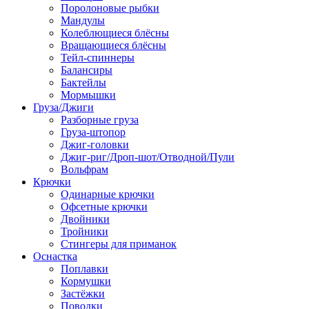
Поролоновые рыбки
Мандулы
Колеблющиеся блёсны
Вращающиеся блёсны
Тейл-спиннеры
Балансиры
Бактейлы
Мормышки
Груза/Джиги
Разборные груза
Груза-штопор
Джиг-головки
Джиг-риг/Дроп-шот/Отводной/Пули
Вольфрам
Крючки
Одинарные крючки
Офсетные крючки
Двойники
Тройники
Стингеры для приманок
Оснастка
Поплавки
Кормушки
Застёжки
Поводки