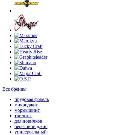
Все бренды
прудовая форель
микроджиг
мормышинг
твичинг
для новичков
береговой джиг
универсальный