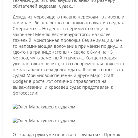
техники, достаточно внушительных по размеру
обитателей водоема. Судак..?
Дождь из моросящего плавно переходит в ливень и
начинает безжалостно нас поливать «как из ведра».
Смеркается… Но день экспериментов еще не
закончен! Меняю вес «чебурастого» на более
тяжелый, монотонная проводка без анимации, чем-
то напоминающая волочение приманки по дну… и,
где-то на границе «стены» - свала с 8-ми на 15
метров, чуть заметный «тычок»… Концентрация
уже настолько велика, что своевременная подсечка
не заставляет себя долго ждать. Я знаю точно – это
судак! Мой «новоиспеченный друг» Major Craft
Dodger в росте 7’5” отлично справляется на
вываживании, и красавец судак представлен к
фотосессии!
От холода руки уже перестают слушаться. Промок