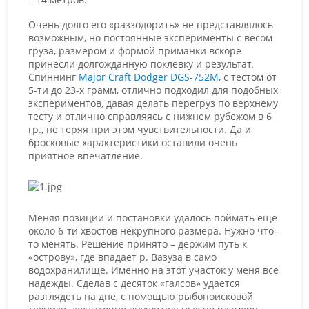
Очень долго его «раззодорить» не представлялось
возможным, но постоянные эксперименты с весом
груза, размером и формой приманки вскоре
принесли долгожданную поклевку и результат.
Спиннинг
Major Craft Dodger DGS-752M
, с тестом от
5-ти до 23-х грамм, отлично подходил для подобных
экспериментов, давая делать перегруз по верхнему
тесту и отлично справляясь с нижнем рубежом в 6
гр., не теряя при этом чувствительности. Да и
бросковые характеристики оставили очень
приятное впечатление.
Меняя позиции и постановки удалось поймать еще
около 6-ти хвостов некрупного размера. Нужно что-
то менять. Решение принято – держим путь к
«острову», где впадает р. Вазуза в само
водохранилище. Именно на этот участок у меня все
надежды. Сделав с десяток «галсов» удается
разглядеть на дне, с помощью рыбопоисковой