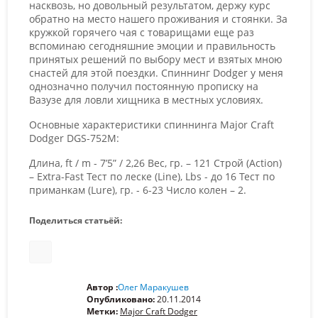
насквозь, но довольный результатом, держу курс
обратно на место нашего проживания и стоянки. За
кружкой горячего чая с товарищами еще раз
вспоминаю сегодняшние эмоции и правильность
принятых решений по выбору мест и взятых мною
снастей для этой поездки. Спиннинг Dodger у меня
однозначно получил постоянную прописку на
Вазузе для ловли хищника в местных условиях.
Основные характеристики спиннинга Major Craft
Dodger DGS-752M:
Длина, ft / m - 7’5” / 2,26 Вес, гр. – 121 Строй (Action)
– Extra-Fast Тест по леске (Line), Lbs - до 16 Тест по
приманкам (Lure), гр. - 6-23 Число колен – 2.
Поделиться статьёй:
Автор :
Олег Маракушев
Опубликовано:
20.11.2014
Метки:
Major Craft Dodger