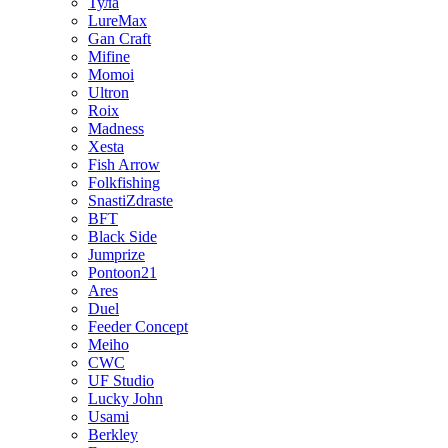
Тула
LureMax
Gan Craft
Mifine
Momoi
Ultron
Roix
Madness
Xesta
Fish Arrow
Folkfishing
SnastiZdraste
BFT
Black Side
Jumprize
Pontoon21
Ares
Duel
Feeder Concept
Meiho
CWC
UF Studio
Lucky John
Usami
Berkley