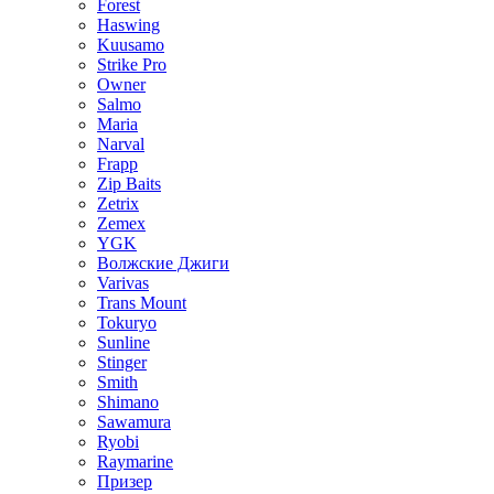
Forest
Haswing
Kuusamo
Strike Pro
Owner
Salmo
Maria
Narval
Frapp
Zip Baits
Zetrix
Zemex
YGK
Волжские Джиги
Varivas
Trans Mount
Tokuryo
Sunline
Stinger
Smith
Shimano
Sawamura
Ryobi
Raymarine
Призер