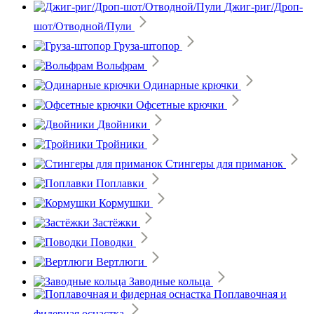
Джиг-риг/Дроп-
шот/Отводной/Пули
Груза-штопор
Вольфрам
Одинарные крючки
Офсетные крючки
Двойники
Тройники
Стингеры для приманок
Поплавки
Кормушки
Застёжки
Поводки
Вертлюги
Заводные кольца
Поплавочная и
фидерная оснастка