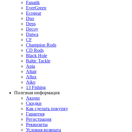
Fanatik
EverGreen
Ecogear
Duo
Deps
Decoy
Daiwa
CF
Champion Rods
CD Rods
Black Hole
Baltic Tackle
Apia
Altair
Allux
Aiko
13 Fishing
Полезная информация
Акции
Скидки
Как сделать покупку
Гарантия
Регистрация
Реквизиты
Условия возврата