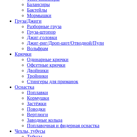
Балансиры
Бактейлы
Мормышки
Груза/Джиги
Разборные груза
Груза-штопор
Джиг-головки
Джиг-риг/Дроп-шот/Отводной/Пули
Вольфрам
Крючки
Одинарные крючки
Офсетные крючки
Двойники
Тройники
Стингеры для приманок
Оснастка
Поплавки
Кормушки
Застёжки
Поводки
Вертлюги
Заводные кольца
Поплавочная и фидерная оснастка
Чехлы, тубусы
Тубусы