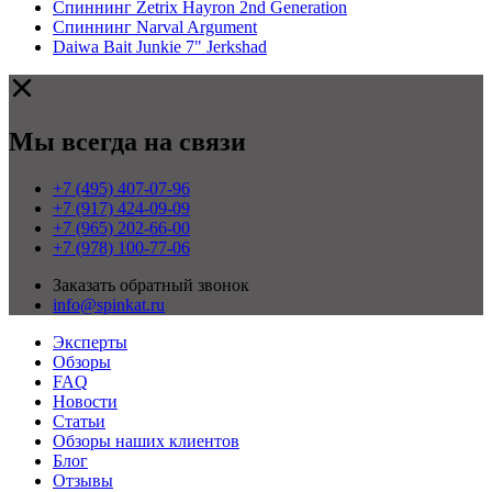
Спиннинг Zetrix Hayron 2nd Generation
Спиннинг Narval Argument
Daiwa Bait Junkie 7" Jerkshad
Мы всегда на связи
+7 (495) 407-07-96
+7 (917) 424-09-09
+7 (965) 202-66-00
+7 (978) 100-77-06
Заказать обратный звонок
info@spinkat.ru
Эксперты
Обзоры
FAQ
Новости
Статьи
Обзоры наших клиентов
Блог
Отзывы