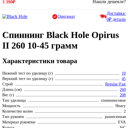
Нашли дешевле?
3 390₽
Доставка:
Оригинал
0₽ детали
Спиннинг Black Hole Opirus
II 260 10-45 грамм
Характеристики товара
Нижний тест по удилищу (г)
10
Верхний тест по удилищу (г)
45
Строй
Regular-Fast
Длина (см)
260
Вес (г)
208
Тип удилища
спиннинговое
Мощность
Heavy
Количество колен
2
Тип рукояти
разнесенная
Материал рукоятки
EVA
Кольца
SiC