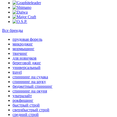
Все бренды
прудовая форель
микроджиг
мормышинг
твичинг
для новичков
береговой джиг
универсальный
travel
спиннинг на судака
спиннинг на щуку
бюджетный спиннинг
спиннинг на окуня
ультралайт
рокфишинг
быстрый строй
сверхбыстрый строй
средний строй