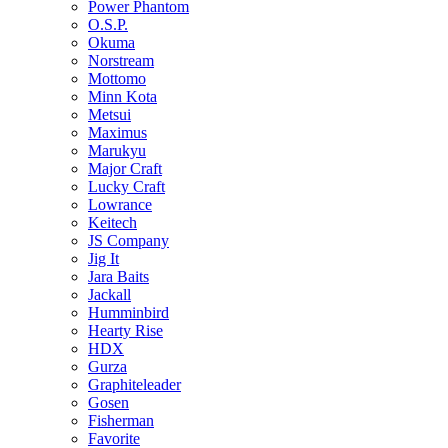
Power Phantom
O.S.P.
Okuma
Norstream
Mottomo
Minn Kota
Metsui
Maximus
Marukyu
Major Craft
Lucky Craft
Lowrance
Keitech
JS Company
Jig It
Jara Baits
Jackall
Humminbird
Hearty Rise
HDX
Gurza
Graphiteleader
Gosen
Fisherman
Favorite