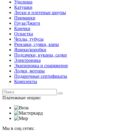
Удилища
Катушки
Лески и плетеные шнуры
Приманки
Груза/Джиги
Крючки
Оснастка
Чехлы, тубусы
Рюкзаки, сумки, каны
Ящики/коробки
Подсачеки, куканы, садки
Электроника
Экипировка и снаряжение
Лодки, моторы
Подарочные сертификаты
Комплекты
Платежные опции:
Мы в соц сетях: