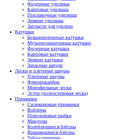
Фидерные удилища
Карповые удилища
Поплавочные удилища
Зимние удилища
Запчасти для удилищ
Катушки
Безынерционные катушки
Мультипликаторные катушки
Фидерные катушки
Карповые катушки
Зимние катушки
Запасные шпули
Лески и плетеные шнуры
Плетеные шнуры
Флюорокарбон
Монофильные лески
Эстер (полиэстеровая леска)
Приманки
Силиконовые приманки
Воблеры
Поролоновые рыбки
Мандулы
Колеблющиеся блёсны
Вращающиеся блёсны
Тейл-спиннеры