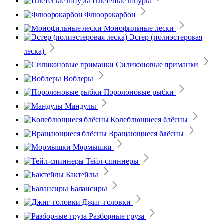
Плетеные шнуры
Флюорокарбон
Монофильные лески
Эстер (полиэстеровая
леска)
Силиконовые приманки
Воблеры
Поролоновые рыбки
Мандулы
Колеблющиеся блёсны
Вращающиеся блёсны
Мормышки
Тейл-спиннеры
Бактейлы
Балансиры
Джиг-головки
Разборные груза