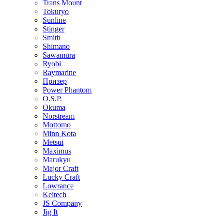
Trans Mount
Tokuryo
Sunline
Stinger
Smith
Shimano
Sawamura
Ryobi
Raymarine
Призер
Power Phantom
O.S.P.
Okuma
Norstream
Mottomo
Minn Kota
Metsui
Maximus
Marukyu
Major Craft
Lucky Craft
Lowrance
Keitech
JS Company
Jig It