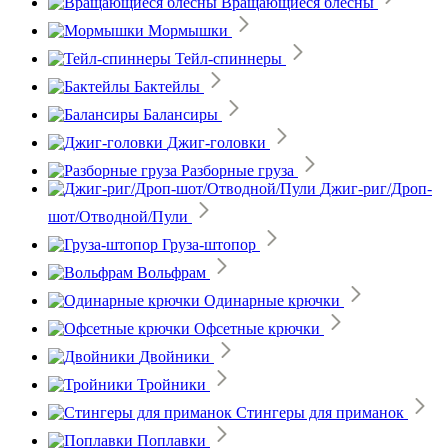
Вращающиеся блёсны
Мормышки
Тейл-спиннеры
Бактейлы
Балансиры
Джиг-головки
Разборные груза
Джиг-риг/Дроп-
шот/Отводной/Пули
Груза-штопор
Вольфрам
Одинарные крючки
Офсетные крючки
Двойники
Тройники
Стингеры для приманок
Поплавки