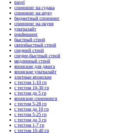
travel
спиннинг на судака
спиннинг на щуку
бюджетный спиннинг
спиннинг на окуня
ультралайт
рокфишинг
быстрый строй
сверхбыстрый строй
средний строй
средне-быстрый строй
медленный строй
японские для джига
японские ультралайт
элитные японские
с тестом 1-10 гр
с тестом 10-30 гр
с тестом до 5 гр
японские спиннинги
с тестом 5-28 гр
с тестом до 10 гр
с тестом 5-25 гр
с тестом до 3 гр
с тестом 1-7 гр
с тестом 10-40 гр