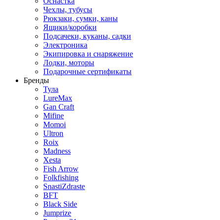
Оснастка
Чехлы, тубусы
Рюкзаки, сумки, каны
Ящики/коробки
Подсачеки, куканы, садки
Электроника
Экипировка и снаряжение
Лодки, моторы
Подарочные сертификаты
Бренды
Тула
LureMax
Gan Craft
Mifine
Momoi
Ultron
Roix
Madness
Xesta
Fish Arrow
Folkfishing
SnastiZdraste
BFT
Black Side
Jumprize