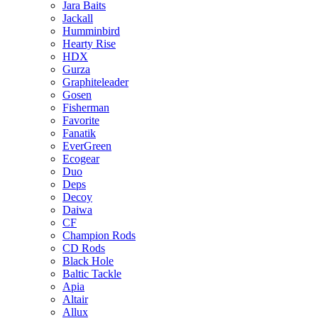
Jara Baits
Jackall
Humminbird
Hearty Rise
HDX
Gurza
Graphiteleader
Gosen
Fisherman
Favorite
Fanatik
EverGreen
Ecogear
Duo
Deps
Decoy
Daiwa
CF
Champion Rods
CD Rods
Black Hole
Baltic Tackle
Apia
Altair
Allux