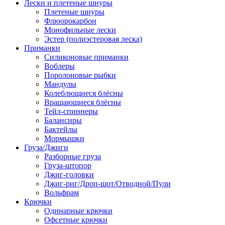
Лески и плетеные шнуры
Плетеные шнуры
Флюорокарбон
Монофильные лески
Эстер (полиэстеровая леска)
Приманки
Силиконовые приманки
Воблеры
Поролоновые рыбки
Мандулы
Колеблющиеся блёсны
Вращающиеся блёсны
Тейл-спиннеры
Балансиры
Бактейлы
Мормышки
Груза/Джиги
Разборные груза
Груза-штопор
Джиг-головки
Джиг-риг/Дроп-шот/Отводной/Пули
Вольфрам
Крючки
Одинарные крючки
Офсетные крючки