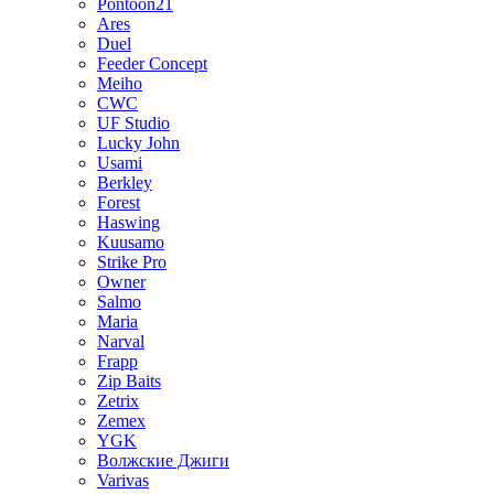
Pontoon21
Ares
Duel
Feeder Concept
Meiho
CWC
UF Studio
Lucky John
Usami
Berkley
Forest
Haswing
Kuusamo
Strike Pro
Owner
Salmo
Maria
Narval
Frapp
Zip Baits
Zetrix
Zemex
YGK
Волжские Джиги
Varivas