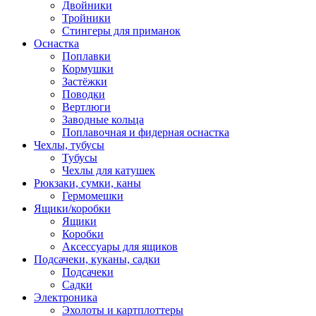
Двойники
Тройники
Стингеры для приманок
Оснастка
Поплавки
Кормушки
Застёжки
Поводки
Вертлюги
Заводные кольца
Поплавочная и фидерная оснастка
Чехлы, тубусы
Тубусы
Чехлы для катушек
Рюкзаки, сумки, каны
Гермомешки
Ящики/коробки
Ящики
Коробки
Аксессуары для ящиков
Подсачеки, куканы, садки
Подсачеки
Садки
Электроника
Эхолоты и картплоттеры