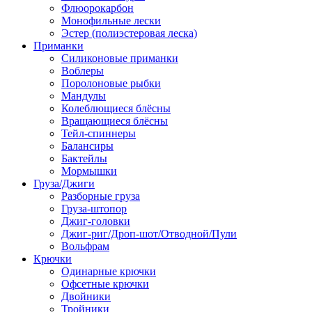
Флюорокарбон
Монофильные лески
Эстер (полиэстеровая леска)
Приманки
Силиконовые приманки
Воблеры
Поролоновые рыбки
Мандулы
Колеблющиеся блёсны
Вращающиеся блёсны
Тейл-спиннеры
Балансиры
Бактейлы
Мормышки
Груза/Джиги
Разборные груза
Груза-штопор
Джиг-головки
Джиг-риг/Дроп-шот/Отводной/Пули
Вольфрам
Крючки
Одинарные крючки
Офсетные крючки
Двойники
Тройники