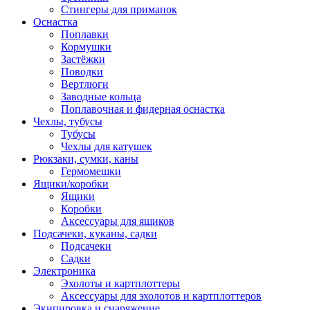
Стингеры для приманок
Оснастка
Поплавки
Кормушки
Застёжки
Поводки
Вертлюги
Заводные кольца
Поплавочная и фидерная оснастка
Чехлы, тубусы
Тубусы
Чехлы для катушек
Рюкзаки, сумки, каны
Гермомешки
Ящики/коробки
Ящики
Коробки
Аксессуары для ящиков
Подсачеки, куканы, садки
Подсачеки
Садки
Электроника
Эхолоты и картплоттеры
Аксессуары для эхолотов и картплоттеров
Экипировка и снаряжение