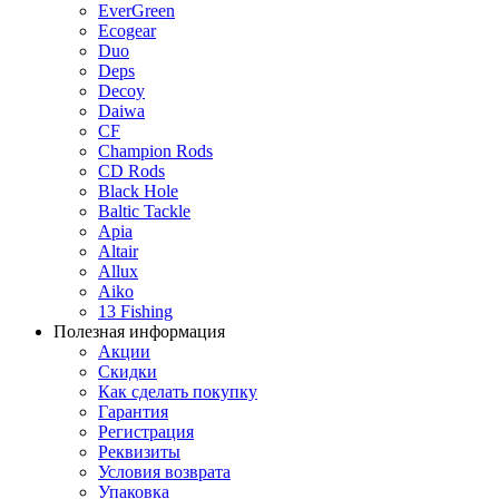
EverGreen
Ecogear
Duo
Deps
Decoy
Daiwa
CF
Champion Rods
CD Rods
Black Hole
Baltic Tackle
Apia
Altair
Allux
Aiko
13 Fishing
Полезная информация
Акции
Скидки
Как сделать покупку
Гарантия
Регистрация
Реквизиты
Условия возврата
Упаковка