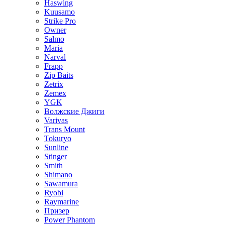
Haswing
Kuusamo
Strike Pro
Owner
Salmo
Maria
Narval
Frapp
Zip Baits
Zetrix
Zemex
YGK
Волжские Джиги
Varivas
Trans Mount
Tokuryo
Sunline
Stinger
Smith
Shimano
Sawamura
Ryobi
Raymarine
Призер
Power Phantom