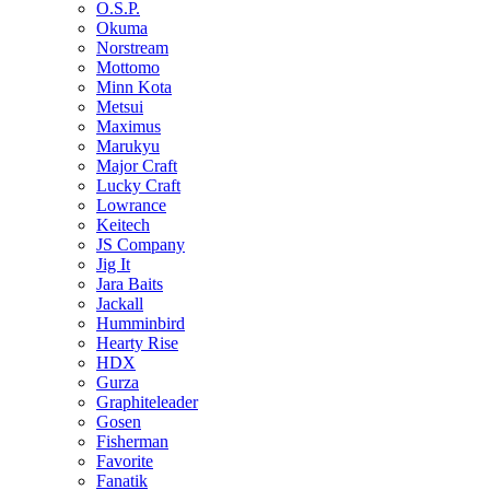
O.S.P.
Okuma
Norstream
Mottomo
Minn Kota
Metsui
Maximus
Marukyu
Major Craft
Lucky Craft
Lowrance
Keitech
JS Company
Jig It
Jara Baits
Jackall
Humminbird
Hearty Rise
HDX
Gurza
Graphiteleader
Gosen
Fisherman
Favorite
Fanatik