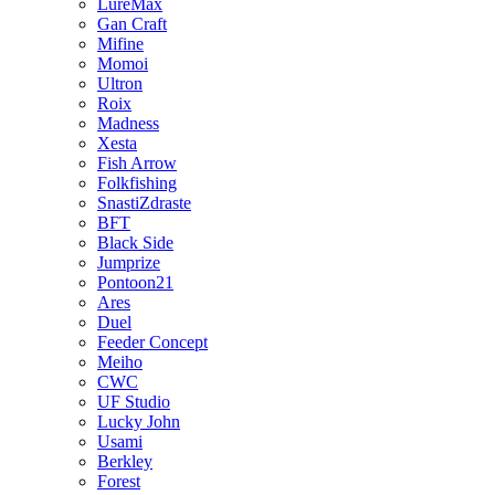
LureMax
Gan Craft
Mifine
Momoi
Ultron
Roix
Madness
Xesta
Fish Arrow
Folkfishing
SnastiZdraste
BFT
Black Side
Jumprize
Pontoon21
Ares
Duel
Feeder Concept
Meiho
CWC
UF Studio
Lucky John
Usami
Berkley
Forest