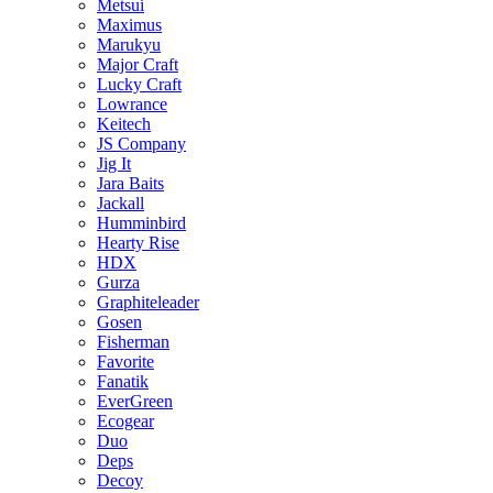
Metsui
Maximus
Marukyu
Major Craft
Lucky Craft
Lowrance
Keitech
JS Company
Jig It
Jara Baits
Jackall
Humminbird
Hearty Rise
HDX
Gurza
Graphiteleader
Gosen
Fisherman
Favorite
Fanatik
EverGreen
Ecogear
Duo
Deps
Decoy