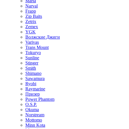
Maria
Narval
Frapp
Zip Baits
Zetrix
Zemex
YGK
Волжские Джиги
Varivas
Trans Mount
Tokuryo
Sunline
Stinger
Smith
Shimano
Sawamura
Ryobi
Raymarine
Призер
Power Phantom
O.S.P.
Okuma
Norstream
Mottomo
Minn Kota