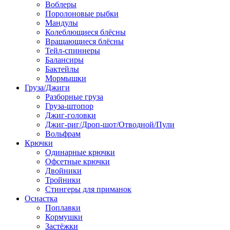
Воблеры
Поролоновые рыбки
Мандулы
Колеблющиеся блёсны
Вращающиеся блёсны
Тейл-спиннеры
Балансиры
Бактейлы
Мормышки
Груза/Джиги
Разборные груза
Груза-штопор
Джиг-головки
Джиг-риг/Дроп-шот/Отводной/Пули
Вольфрам
Крючки
Одинарные крючки
Офсетные крючки
Двойники
Тройники
Стингеры для приманок
Оснастка
Поплавки
Кормушки
Застёжки