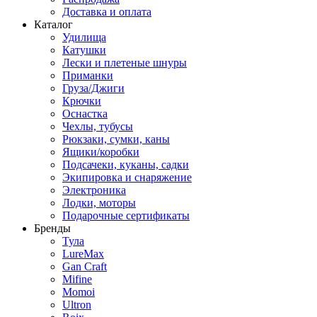
Доставка и оплата
Каталог
Удилища
Катушки
Лески и плетеные шнуры
Приманки
Груза/Джиги
Крючки
Оснастка
Чехлы, тубусы
Рюкзаки, сумки, каны
Ящики/коробки
Подсачеки, куканы, садки
Экипировка и снаряжение
Электроника
Лодки, моторы
Подарочные сертификаты
Бренды
Тула
LureMax
Gan Craft
Mifine
Momoi
Ultron