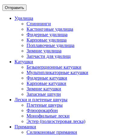
Отправить
Удилища
Спиннинги
Кастинговые удилища
Фидерные удилища
Карповые удилища
Поплавочные удилища
Зимние удилища
Запчасти для удилищ
Катушки
Безынерционные катушки
Мультипликаторные катушки
Фидерные катушки
Карповые катушки
Зимние катушки
Запасные шпули
Лески и плетеные шнуры
Плетеные шнуры
Флюорокарбон
Монофильные лески
Эстер (полиэстеровая леска)
Приманки
Силиконовые приманки