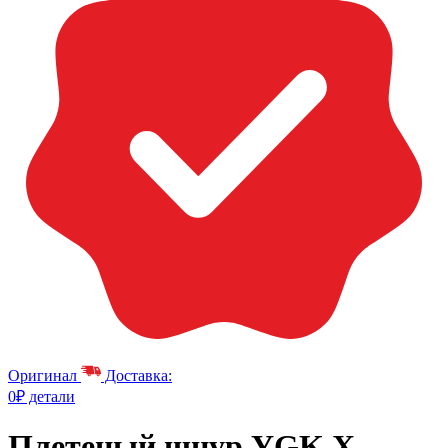
Оригинал
Доставка:
0₽ детали
Плетеный шнур YGK X-