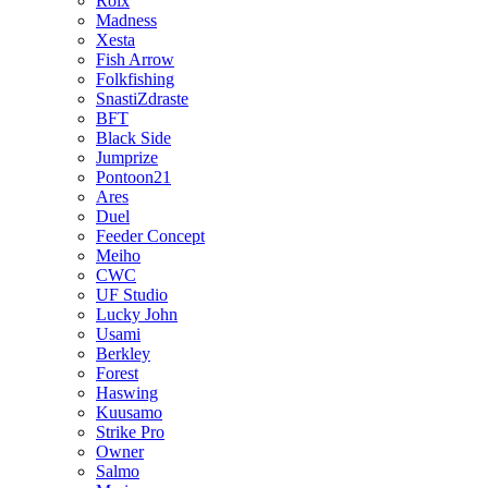
Roix
Madness
Xesta
Fish Arrow
Folkfishing
SnastiZdraste
BFT
Black Side
Jumprize
Pontoon21
Ares
Duel
Feeder Concept
Meiho
CWC
UF Studio
Lucky John
Usami
Berkley
Forest
Haswing
Kuusamo
Strike Pro
Owner
Salmo