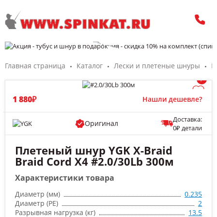
Главная страница
Каталог
Лески и плетеные шнуры
П
/
1 880₽
Нашли дешевле?
Доставка:
Оригинал
0₽ детали
Плетеный шнур YGK X-Braid
Braid Cord X4 #2.0/30Lb 300м
Характеристики товара
Диаметр (мм)
0.235
Диаметр (PE)
2
Разрывная нагрузка (кг)
13.5