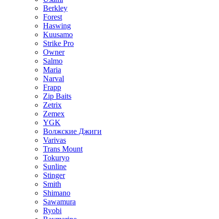
Berkley
Forest
Haswing
Kuusamo
Strike Pro
Owner
Salmo
Maria
Narval
Frapp
Zip Baits
Zetrix
Zemex
YGK
Волжские Джиги
Varivas
Trans Mount
Tokuryo
Sunline
Stinger
Smith
Shimano
Sawamura
Ryobi