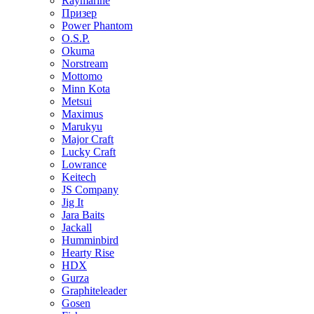
Raymarine
Призер
Power Phantom
O.S.P.
Okuma
Norstream
Mottomo
Minn Kota
Metsui
Maximus
Marukyu
Major Craft
Lucky Craft
Lowrance
Keitech
JS Company
Jig It
Jara Baits
Jackall
Humminbird
Hearty Rise
HDX
Gurza
Graphiteleader
Gosen