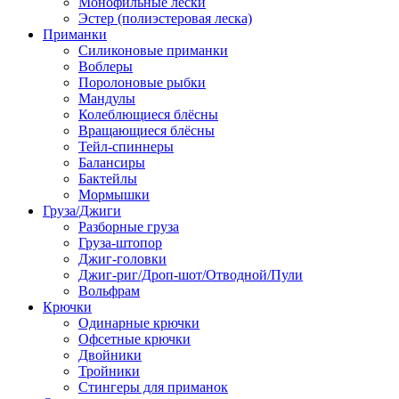
Монофильные лески
Эстер (полиэстеровая леска)
Приманки
Силиконовые приманки
Воблеры
Поролоновые рыбки
Мандулы
Колеблющиеся блёсны
Вращающиеся блёсны
Тейл-спиннеры
Балансиры
Бактейлы
Мормышки
Груза/Джиги
Разборные груза
Груза-штопор
Джиг-головки
Джиг-риг/Дроп-шот/Отводной/Пули
Вольфрам
Крючки
Одинарные крючки
Офсетные крючки
Двойники
Тройники
Стингеры для приманок