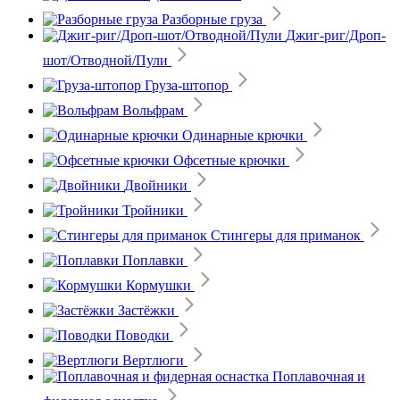
Разборные груза
Джиг-риг/Дроп-
шот/Отводной/Пули
Груза-штопор
Вольфрам
Одинарные крючки
Офсетные крючки
Двойники
Тройники
Стингеры для приманок
Поплавки
Кормушки
Застёжки
Поводки
Вертлюги
Поплавочная и