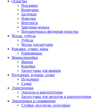
Оснастка
Поплавки
Кормушки
Застёжки
Поводки
Вертлюги
Заводные кольца
Поплавочная и фидерная оснастка
Чехлы, тубусы
Тубусы
Чехлы для катушек
Рюкзаки, сумки, каны
Гермомешки
Ящики/коробки
Ящики
Коробки
Аксессуары для ящиков
Подсачеки, куканы, садки
Подсачеки
Садки
Электроника
Эхолоты и картплоттеры
Аксессуары для эхолотов и картплоттеров
Экипировка и снаряжение
Стойки, род-поды, подставки