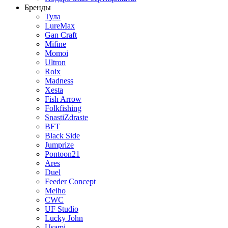
Бренды
Тула
LureMax
Gan Craft
Mifine
Momoi
Ultron
Roix
Madness
Xesta
Fish Arrow
Folkfishing
SnastiZdraste
BFT
Black Side
Jumprize
Pontoon21
Ares
Duel
Feeder Concept
Meiho
CWC
UF Studio
Lucky John
Usami