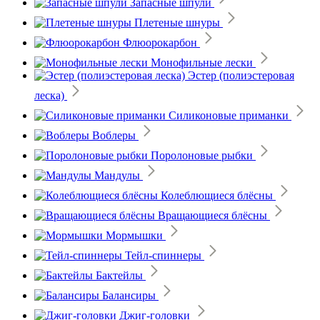
Запасные шпули
Плетеные шнуры
Флюорокарбон
Монофильные лески
Эстер (полиэстеровая
леска)
Силиконовые приманки
Воблеры
Поролоновые рыбки
Мандулы
Колеблющиеся блёсны
Вращающиеся блёсны
Мормышки
Тейл-спиннеры
Бактейлы
Балансиры
Джиг-головки