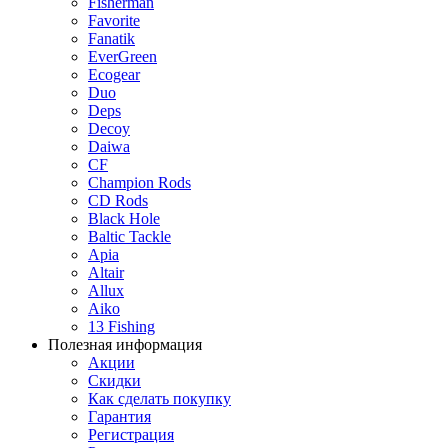
Fisherman
Favorite
Fanatik
EverGreen
Ecogear
Duo
Deps
Decoy
Daiwa
CF
Champion Rods
CD Rods
Black Hole
Baltic Tackle
Apia
Altair
Allux
Aiko
13 Fishing
Полезная информация
Акции
Скидки
Как сделать покупку
Гарантия
Регистрация