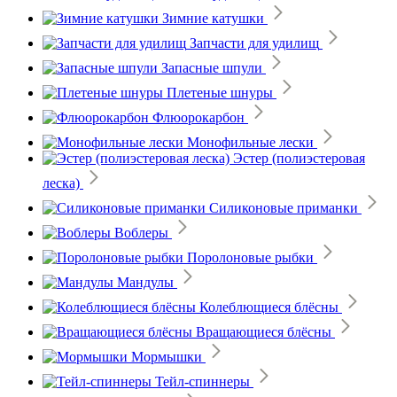
Зимние катушки
Запчасти для удилищ
Запасные шпули
Плетеные шнуры
Флюорокарбон
Монофильные лески
Эстер (полиэстеровая
леска)
Силиконовые приманки
Воблеры
Поролоновые рыбки
Мандулы
Колеблющиеся блёсны
Вращающиеся блёсны
Мормышки
Тейл-спиннеры