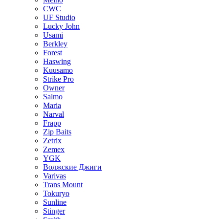
CWC
UF Studio
Lucky John
Usami
Berkley
Forest
Haswing
Kuusamo
Strike Pro
Owner
Salmo
Maria
Narval
Frapp
Zip Baits
Zetrix
Zemex
YGK
Волжские Джиги
Varivas
Trans Mount
Tokuryo
Sunline
Stinger