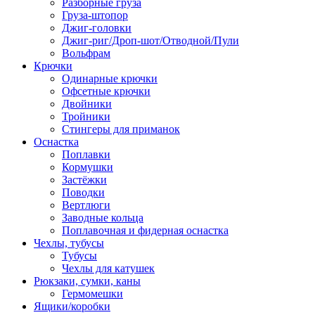
Разборные груза
Груза-штопор
Джиг-головки
Джиг-риг/Дроп-шот/Отводной/Пули
Вольфрам
Крючки
Одинарные крючки
Офсетные крючки
Двойники
Тройники
Стингеры для приманок
Оснастка
Поплавки
Кормушки
Застёжки
Поводки
Вертлюги
Заводные кольца
Поплавочная и фидерная оснастка
Чехлы, тубусы
Тубусы
Чехлы для катушек
Рюкзаки, сумки, каны
Гермомешки
Ящики/коробки