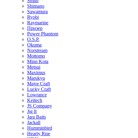
Smith
Shimano
Sawamura
Ryobi
Raymarine
Призер
Power Phantom
O.S.P.
Okuma
Norstream
Mottomo
Minn Kota
Metsui
Maximus
Marukyu
Major Craft
Lucky Craft
Lowrance
Keitech
JS Company
Jig It
Jara Baits
Jackall
Humminbird
Hearty Rise