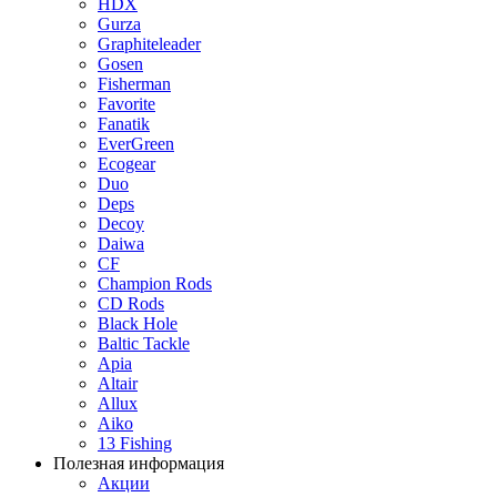
HDX
Gurza
Graphiteleader
Gosen
Fisherman
Favorite
Fanatik
EverGreen
Ecogear
Duo
Deps
Decoy
Daiwa
CF
Champion Rods
CD Rods
Black Hole
Baltic Tackle
Apia
Altair
Allux
Aiko
13 Fishing
Полезная информация
Акции