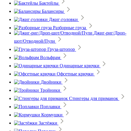
Бактейлы
Балансиры
Джиг-головки
Разборные груза
Джиг-риг/Дроп-
шот/Отводной/Пули
Груза-штопор
Вольфрам
Одинарные крючки
Офсетные крючки
Двойники
Тройники
Стингеры для приманок
Поплавки
Кормушки
Застёжки