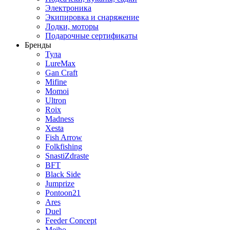
Электроника
Экипировка и снаряжение
Лодки, моторы
Подарочные сертификаты
Бренды
Тула
LureMax
Gan Craft
Mifine
Momoi
Ultron
Roix
Madness
Xesta
Fish Arrow
Folkfishing
SnastiZdraste
BFT
Black Side
Jumprize
Pontoon21
Ares
Duel
Feeder Concept
Meiho