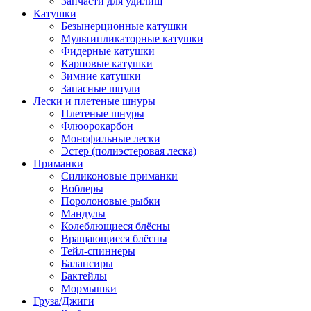
Запчасти для удилищ
Катушки
Безынерционные катушки
Мультипликаторные катушки
Фидерные катушки
Карповые катушки
Зимние катушки
Запасные шпули
Лески и плетеные шнуры
Плетеные шнуры
Флюорокарбон
Монофильные лески
Эстер (полиэстеровая леска)
Приманки
Силиконовые приманки
Воблеры
Поролоновые рыбки
Мандулы
Колеблющиеся блёсны
Вращающиеся блёсны
Тейл-спиннеры
Балансиры
Бактейлы
Мормышки
Груза/Джиги