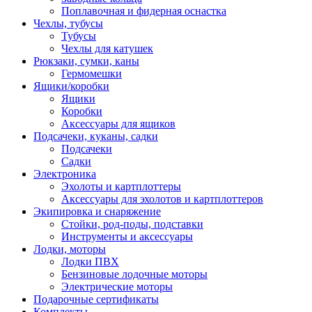
Поплавочная и фидерная оснастка
Чехлы, тубусы
Тубусы
Чехлы для катушек
Рюкзаки, сумки, каны
Гермомешки
Ящики/коробки
Ящики
Коробки
Аксессуары для ящиков
Подсачеки, куканы, садки
Подсачеки
Садки
Электроника
Эхолоты и картплоттеры
Аксессуары для эхолотов и картплоттеров
Экипировка и снаряжение
Стойки, род-поды, подставки
Инструменты и аксессуары
Лодки, моторы
Лодки ПВХ
Бензиновые лодочные моторы
Электрические моторы
Подарочные сертификаты
Комплекты