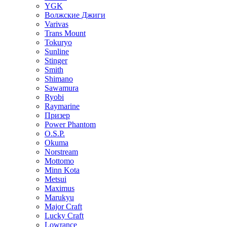
YGK
Волжские Джиги
Varivas
Trans Mount
Tokuryo
Sunline
Stinger
Smith
Shimano
Sawamura
Ryobi
Raymarine
Призер
Power Phantom
O.S.P.
Okuma
Norstream
Mottomo
Minn Kota
Metsui
Maximus
Marukyu
Major Craft
Lucky Craft
Lowrance