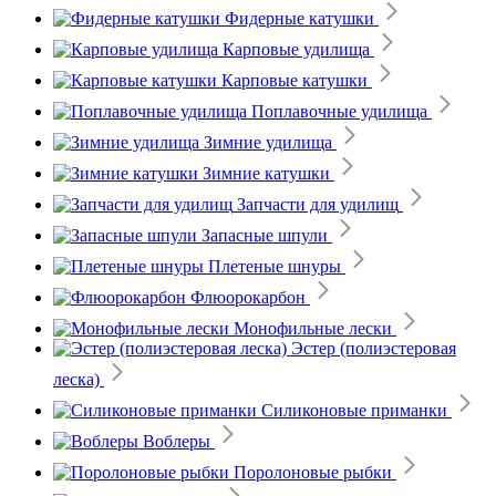
Фидерные катушки
Карповые удилища
Карповые катушки
Поплавочные удилища
Зимние удилища
Зимние катушки
Запчасти для удилищ
Запасные шпули
Плетеные шнуры
Флюорокарбон
Монофильные лески
Эстер (полиэстеровая
леска)
Силиконовые приманки
Воблеры
Поролоновые рыбки