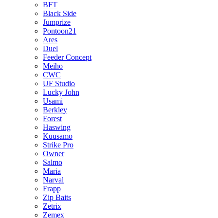
BFT
Black Side
Jumprize
Pontoon21
Ares
Duel
Feeder Concept
Meiho
CWC
UF Studio
Lucky John
Usami
Berkley
Forest
Haswing
Kuusamo
Strike Pro
Owner
Salmo
Maria
Narval
Frapp
Zip Baits
Zetrix
Zemex