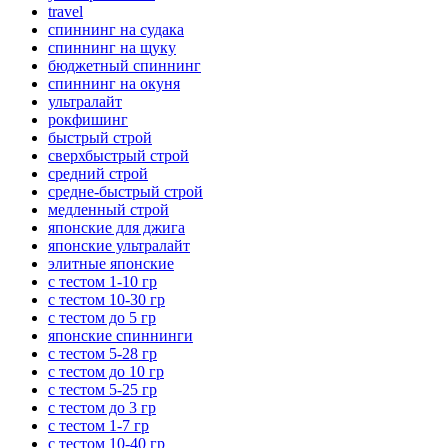
travel
спиннинг на судака
спиннинг на щуку
бюджетный спиннинг
спиннинг на окуня
ультралайт
рокфишинг
быстрый строй
сверхбыстрый строй
средний строй
средне-быстрый строй
медленный строй
японские для джига
японские ультралайт
элитные японские
с тестом 1-10 гр
с тестом 10-30 гр
с тестом до 5 гр
японские спиннинги
с тестом 5-28 гр
с тестом до 10 гр
с тестом 5-25 гр
с тестом до 3 гр
с тестом 1-7 гр
с тестом 10-40 гр