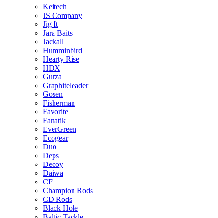
Keitech
JS Company
Jig It
Jara Baits
Jackall
Humminbird
Hearty Rise
HDX
Gurza
Graphiteleader
Gosen
Fisherman
Favorite
Fanatik
EverGreen
Ecogear
Duo
Deps
Decoy
Daiwa
CF
Champion Rods
CD Rods
Black Hole
Baltic Tackle