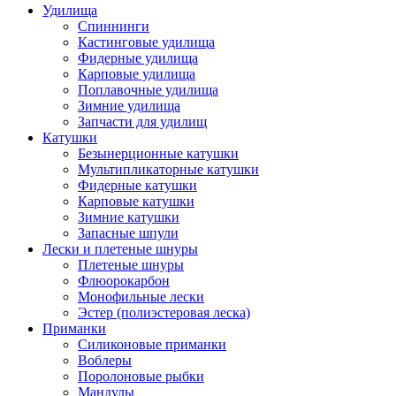
Удилища
Спиннинги
Кастинговые удилища
Фидерные удилища
Карповые удилища
Поплавочные удилища
Зимние удилища
Запчасти для удилищ
Катушки
Безынерционные катушки
Мультипликаторные катушки
Фидерные катушки
Карповые катушки
Зимние катушки
Запасные шпули
Лески и плетеные шнуры
Плетеные шнуры
Флюорокарбон
Монофильные лески
Эстер (полиэстеровая леска)
Приманки
Силиконовые приманки
Воблеры
Поролоновые рыбки
Мандулы