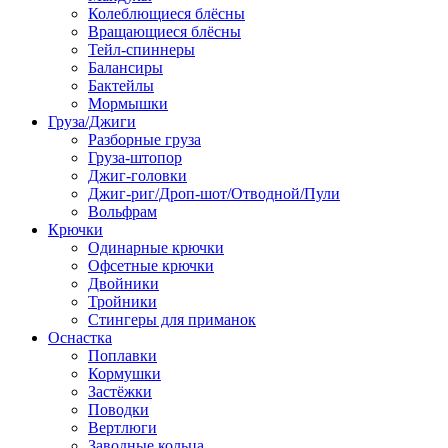
Колеблющиеся блёсны
Вращающиеся блёсны
Тейл-спиннеры
Балансиры
Бактейлы
Мормышки
Груза/Джиги
Разборные груза
Груза-штопор
Джиг-головки
Джиг-риг/Дроп-шот/Отводной/Пули
Вольфрам
Крючки
Одинарные крючки
Офсетные крючки
Двойники
Тройники
Стингеры для приманок
Оснастка
Поплавки
Кормушки
Застёжки
Поводки
Вертлюги
Заводные кольца