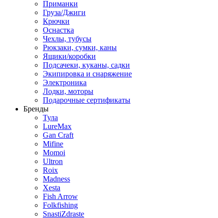
Приманки
Груза/Джиги
Крючки
Оснастка
Чехлы, тубусы
Рюкзаки, сумки, каны
Ящики/коробки
Подсачеки, куканы, садки
Экипировка и снаряжение
Электроника
Лодки, моторы
Подарочные сертификаты
Бренды
Тула
LureMax
Gan Craft
Mifine
Momoi
Ultron
Roix
Madness
Xesta
Fish Arrow
Folkfishing
SnastiZdraste