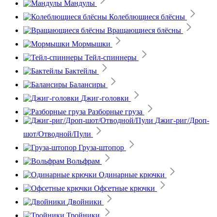
Мандулы
Колеблющиеся блёсны
Вращающиеся блёсны
Мормышки
Тейл-спиннеры
Бактейлы
Балансиры
Джиг-головки
Разборные груза
Джиг-риг/Дроп-
шот/Отводной/Пули
Груза-штопор
Вольфрам
Одинарные крючки
Офсетные крючки
Двойники
Тройники