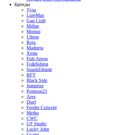
Бренды
Тула
LureMax
Gan Craft
Mifine
Momoi
Ultron
Roix
Madness
Xesta
Fish Arrow
Folkfishing
SnastiZdraste
BFT
Black Side
Jumprize
Pontoon21
Ares
Duel
Feeder Concept
Meiho
CWC
UF Studio
Lucky John
Usami