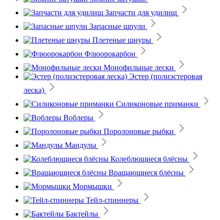
Запчасти для удилищ
Запасные шпули
Плетеные шнуры
Флюорокарбон
Монофильные лески
Эстер (полиэстеровая
леска)
Силиконовые приманки
Воблеры
Поролоновые рыбки
Мандулы
Колеблющиеся блёсны
Вращающиеся блёсны
Мормышки
Тейл-спиннеры
Бактейлы