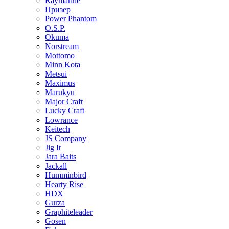
Raymarine
Призер
Power Phantom
O.S.P.
Okuma
Norstream
Mottomo
Minn Kota
Metsui
Maximus
Marukyu
Major Craft
Lucky Craft
Lowrance
Keitech
JS Company
Jig It
Jara Baits
Jackall
Humminbird
Hearty Rise
HDX
Gurza
Graphiteleader
Gosen