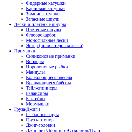
Фидерные катушки
Карповые катушки
Зимние катушки
Запасные шпули
Лески и плетеные шнуры
Плетеные шнуры
Флюорокарбон
Монофильные лески
Эстер (полиэстеровая леска)
Приманки
Силиконовые приманки
Воблеры
Поролоновые рыбки
Мандулы
Колеблющиеся блёсны
Вращающиеся блёсны
Тейл-спиннеры
Балансиры
Бактейлы
Мормышки
Груза/Джиги
Разборные груза
Груза-штопор
Джиг-головки
Джиг-риг/Дроп-шот/Отводной/Пули