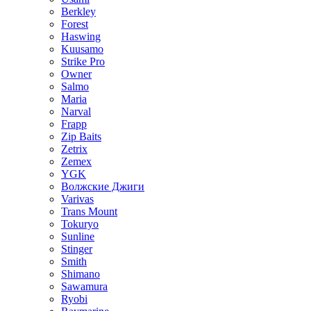
Berkley
Forest
Haswing
Kuusamo
Strike Pro
Owner
Salmo
Maria
Narval
Frapp
Zip Baits
Zetrix
Zemex
YGK
Волжские Джиги
Varivas
Trans Mount
Tokuryo
Sunline
Stinger
Smith
Shimano
Sawamura
Ryobi