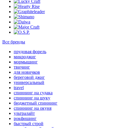
Все бренды
прудовая форель
микроджиг
мормышинг
твичинг
для новичков
береговой джиг
универсальный
travel
спиннинг на судака
спиннинг на щуку
бюджетный спиннинг
спиннинг на окуня
ультралайт
рокфишинг
быстрый строй