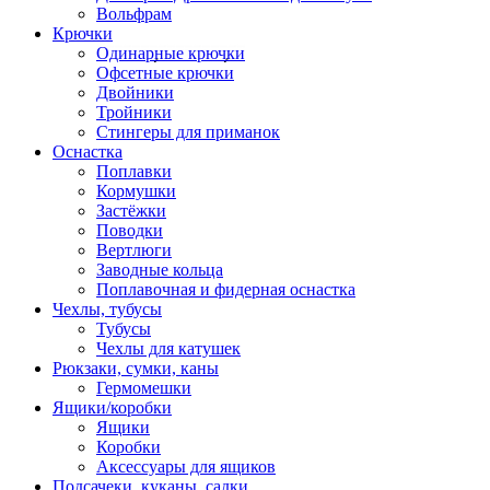
Вольфрам
Крючки
Одинарные крючки
Офсетные крючки
Двойники
Тройники
Стингеры для приманок
Оснастка
Поплавки
Кормушки
Застёжки
Поводки
Вертлюги
Заводные кольца
Поплавочная и фидерная оснастка
Чехлы, тубусы
Тубусы
Чехлы для катушек
Рюкзаки, сумки, каны
Гермомешки
Ящики/коробки
Ящики
Коробки
Аксессуары для ящиков
Подсачеки, куканы, садки