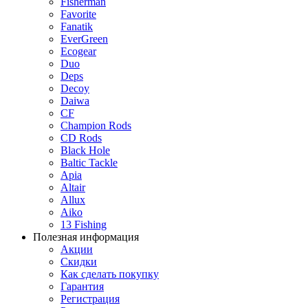
Fisherman
Favorite
Fanatik
EverGreen
Ecogear
Duo
Deps
Decoy
Daiwa
CF
Champion Rods
CD Rods
Black Hole
Baltic Tackle
Apia
Altair
Allux
Aiko
13 Fishing
Полезная информация
Акции
Скидки
Как сделать покупку
Гарантия
Регистрация