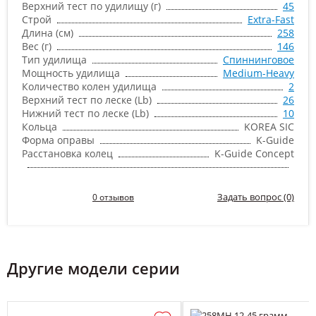
Верхний тест по удилищу (г)
45
Строй
Extra-Fast
Длина (см)
258
Вес (г)
146
Тип удилища
Спиннинговое
Мощность удилища
Medium-Heavy
Количество колен удилища
2
Верхний тест по леске (Lb)
26
Нижний тест по леске (Lb)
10
Кольца
KOREA SIC
Форма оправы
K-Guide
Расстановка колец
K-Guide Concept
Задать вопрос (0)
0 отзывов
Другие модели серии