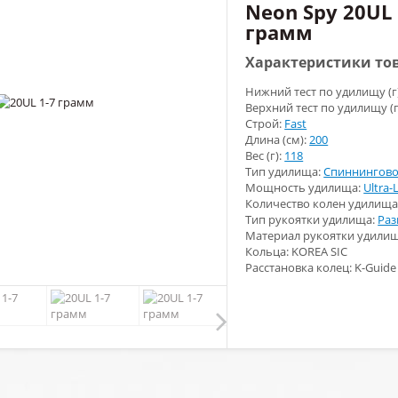
Neon Spy 20UL 
грамм
Характеристики то
Нижний тест по удилищу (г
Верхний тест по удилищу (г
Строй:
Fast
Длина (см):
200
Вес (г):
118
Тип удилища:
Спиннингов
Мощность удилища:
Ultra-
Количество колен удилища
Тип рукоятки удилища:
Раз
Материал рукоятки удили
Кольца: KOREA SIC
Расстановка колец: K-Guide