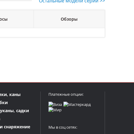
Остальные модели серии >>
осы
Обзоры
мки, каны
Платежные опции:
бки
куканы, садки
а
и снаряжение
Мы в соц сетях: