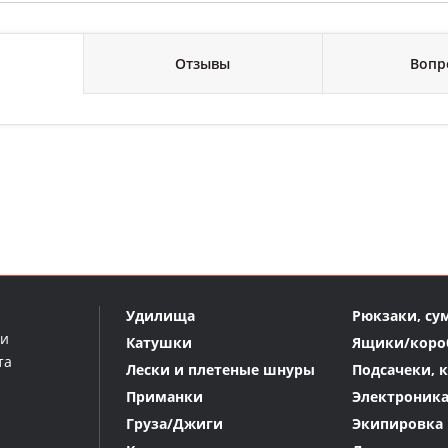
Отзывы
Вопр
Удилища
Рюкзаки, су
ми
Катушки
Ящики/коро
та
Лески и плетеные шнуры
Подсачеки, 
Приманки
Электроник
Груза/Джиги
Экипировка 