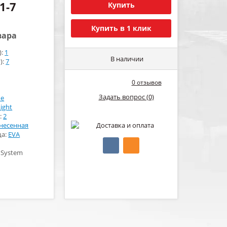
1-7
Купить
Купить в 1 клик
вара
):
1
В наличии
):
7
0 отзывов
Задать вопрос (0)
ое
Light
:
2
несенная
ща:
EVA
 System