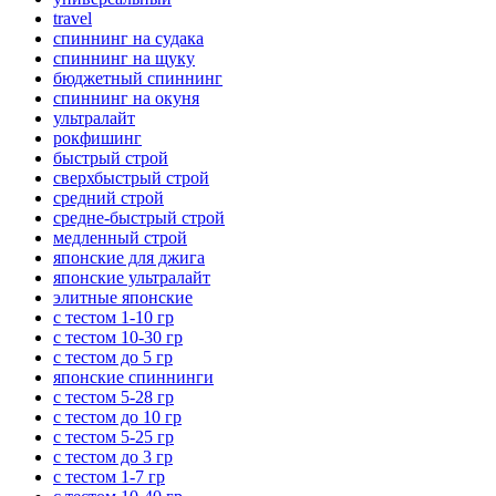
travel
спиннинг на судака
спиннинг на щуку
бюджетный спиннинг
спиннинг на окуня
ультралайт
рокфишинг
быстрый строй
сверхбыстрый строй
средний строй
средне-быстрый строй
медленный строй
японские для джига
японские ультралайт
элитные японские
с тестом 1-10 гр
с тестом 10-30 гр
с тестом до 5 гр
японские спиннинги
с тестом 5-28 гр
с тестом до 10 гр
с тестом 5-25 гр
с тестом до 3 гр
с тестом 1-7 гр