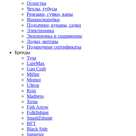
Оснастка
Чехлы, тубусы
Рюкзаки, сумки, каны
Ящики/коробки
Подсачеки, куканы, садки
Электроника
Экипировка и снаряжение
Лодки, моторы
Подарочные сертификаты
Бренды
Тула
LureMax
Gan Craft
Mifine
Momoi
Ultron
Roix
Madness
Xesta
Fish Arrow
Folkfishing
SnastiZdraste
BFT
Black Side
Jumprize