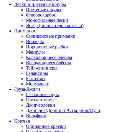
Лески и плетеные шнуры
Плетеные шнуры
Флюорокарбон
Монофильные лески
Эстер (полиэстеровая леска)
Приманки
Силиконовые приманки
Воблеры
Поролоновые рыбки
Мандулы
Колеблющиеся блёсны
Вращающиеся блёсны
Тейл-спиннеры
Балансиры
Бактейлы
Мормышки
Груза/Джиги
Разборные груза
Груза-штопор
Джиг-головки
Джиг-риг/Дроп-шот/Отводной/Пули
Вольфрам
Крючки
Одинарные крючки
Офсетные крючки