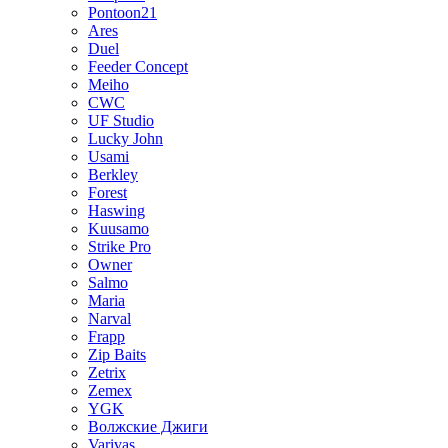
Pontoon21
Ares
Duel
Feeder Concept
Meiho
CWC
UF Studio
Lucky John
Usami
Berkley
Forest
Haswing
Kuusamo
Strike Pro
Owner
Salmo
Maria
Narval
Frapp
Zip Baits
Zetrix
Zemex
YGK
Волжские Джиги
Varivas