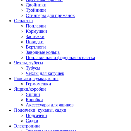
Двойники
Тройники
Стингеры для приманок
Оснастка
Поплавки
Кормушки
Застёжки
Поводки
Вертлюги
Заводные кольца
Поплавочная и фидерная оснастка
Чехлы, тубусы
Тубусы
Чехлы для катушек
Рюкзаки, сумки, каны
Гермомешки
Ящики/коробки
Ящики
Коробки
Аксессуары для ящиков
Подсачеки, куканы, садки
Подсачеки
Садки
Электроника