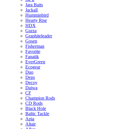
Jara Baits
Jackall
Humminbird
Hearty Rise
HDX
Gurza
Graphiteleader
Gosen
Fisherman
Favorite
Fanatik
EverGreen
Ecogear
Duo
Deps
Decoy
Daiwa
CF
Champion Rods
CD Rods
Black Hole
Baltic Tackle
Apia
Altair