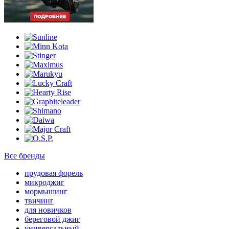
Все бренды
прудовая форель
микроджиг
мормышинг
твичинг
для новичков
береговой джиг
универсальный