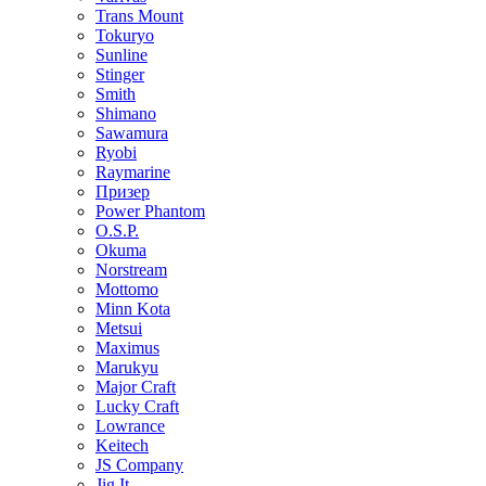
Trans Mount
Tokuryo
Sunline
Stinger
Smith
Shimano
Sawamura
Ryobi
Raymarine
Призер
Power Phantom
O.S.P.
Okuma
Norstream
Mottomo
Minn Kota
Metsui
Maximus
Marukyu
Major Craft
Lucky Craft
Lowrance
Keitech
JS Company
Jig It