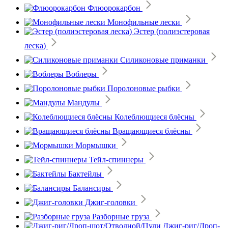
Флюорокарбон
Монофильные лески
Эстер (полиэстеровая
леска)
Силиконовые приманки
Воблеры
Поролоновые рыбки
Мандулы
Колеблющиеся блёсны
Вращающиеся блёсны
Мормышки
Тейл-спиннеры
Бактейлы
Балансиры
Джиг-головки
Разборные груза
Джиг-риг/Дроп-