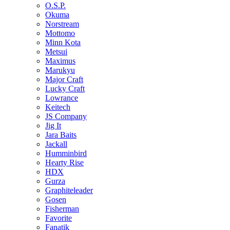
O.S.P.
Okuma
Norstream
Mottomo
Minn Kota
Metsui
Maximus
Marukyu
Major Craft
Lucky Craft
Lowrance
Keitech
JS Company
Jig It
Jara Baits
Jackall
Humminbird
Hearty Rise
HDX
Gurza
Graphiteleader
Gosen
Fisherman
Favorite
Fanatik