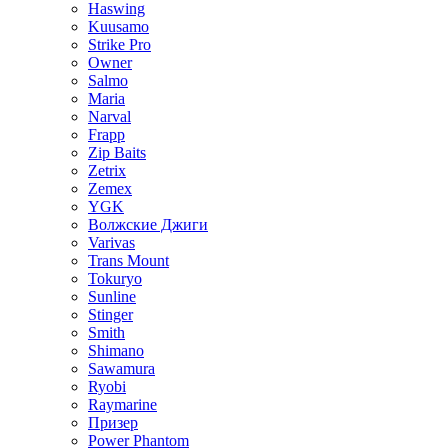
Haswing
Kuusamo
Strike Pro
Owner
Salmo
Maria
Narval
Frapp
Zip Baits
Zetrix
Zemex
YGK
Волжские Джиги
Varivas
Trans Mount
Tokuryo
Sunline
Stinger
Smith
Shimano
Sawamura
Ryobi
Raymarine
Призер
Power Phantom