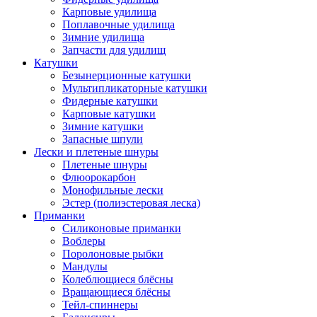
Карповые удилища
Поплавочные удилища
Зимние удилища
Запчасти для удилищ
Катушки
Безынерционные катушки
Мультипликаторные катушки
Фидерные катушки
Карповые катушки
Зимние катушки
Запасные шпули
Лески и плетеные шнуры
Плетеные шнуры
Флюорокарбон
Монофильные лески
Эстер (полиэстеровая леска)
Приманки
Силиконовые приманки
Воблеры
Поролоновые рыбки
Мандулы
Колеблющиеся блёсны
Вращающиеся блёсны
Тейл-спиннеры