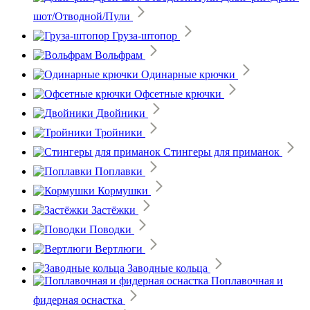
шот/Отводной/Пули
Груза-штопор
Вольфрам
Одинарные крючки
Офсетные крючки
Двойники
Тройники
Стингеры для приманок
Поплавки
Кормушки
Застёжки
Поводки
Вертлюги
Заводные кольца
Поплавочная и
фидерная оснастка