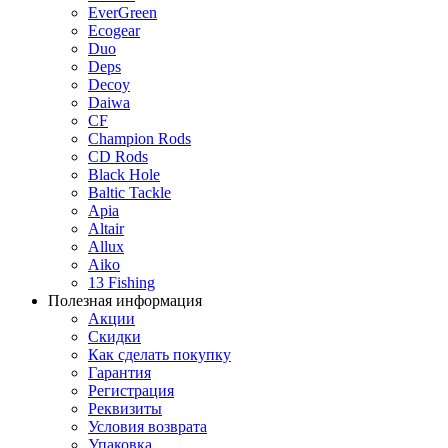
EverGreen
Ecogear
Duo
Deps
Decoy
Daiwa
CF
Champion Rods
CD Rods
Black Hole
Baltic Tackle
Apia
Altair
Allux
Aiko
13 Fishing
Полезная информация
Акции
Скидки
Как сделать покупку
Гарантия
Регистрация
Реквизиты
Условия возврата
Упаковка