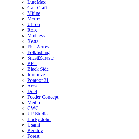
LureMax
Gan Craft
Mifine
Momoi
Ultron
Roix
Madness
Xesta
Fish Arrow
Folkfishing
SnastiZdraste
BFT
Black Side
Jumprize
Pontoon21
Ares
Duel
Feeder Concept
Meiho
CWC
UF Studio
Lucky John
Usami
Berkley
Forest