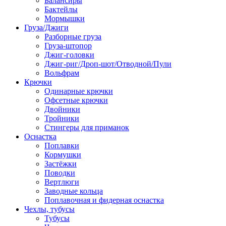
Балансиры
Бактейлы
Мормышки
Груза/Джиги
Разборные груза
Груза-штопор
Джиг-головки
Джиг-риг/Дроп-шот/Отводной/Пули
Вольфрам
Крючки
Одинарные крючки
Офсетные крючки
Двойники
Тройники
Стингеры для приманок
Оснастка
Поплавки
Кормушки
Застёжки
Поводки
Вертлюги
Заводные кольца
Поплавочная и фидерная оснастка
Чехлы, тубусы
Тубусы