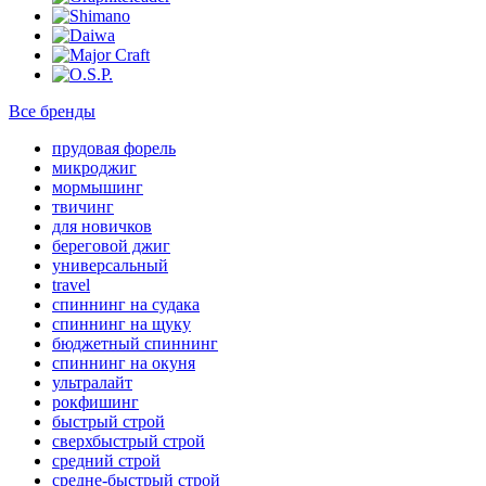
Все бренды
прудовая форель
микроджиг
мормышинг
твичинг
для новичков
береговой джиг
универсальный
travel
спиннинг на судака
спиннинг на щуку
бюджетный спиннинг
спиннинг на окуня
ультралайт
рокфишинг
быстрый строй
сверхбыстрый строй
средний строй
средне-быстрый строй