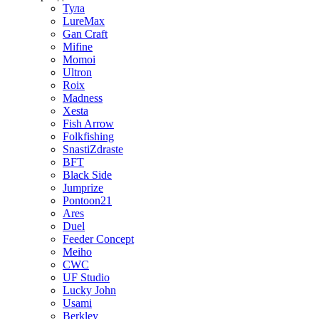
Тула
LureMax
Gan Craft
Mifine
Momoi
Ultron
Roix
Madness
Xesta
Fish Arrow
Folkfishing
SnastiZdraste
BFT
Black Side
Jumprize
Pontoon21
Ares
Duel
Feeder Concept
Meiho
CWC
UF Studio
Lucky John
Usami
Berkley