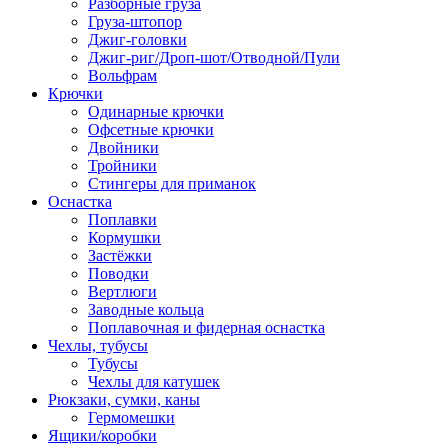
Разборные груза
Груза-штопор
Джиг-головки
Джиг-риг/Дроп-шот/Отводной/Пули
Вольфрам
Крючки
Одинарные крючки
Офсетные крючки
Двойники
Тройники
Стингеры для приманок
Оснастка
Поплавки
Кормушки
Застёжки
Поводки
Вертлюги
Заводные кольца
Поплавочная и фидерная оснастка
Чехлы, тубусы
Тубусы
Чехлы для катушек
Рюкзаки, сумки, каны
Гермомешки
Ящики/коробки