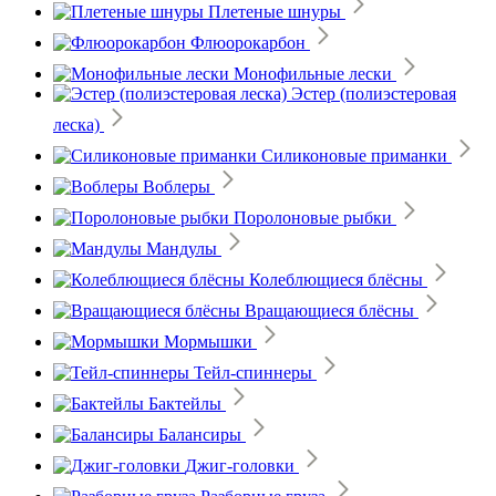
Плетеные шнуры
Флюорокарбон
Монофильные лески
Эстер (полиэстеровая
леска)
Силиконовые приманки
Воблеры
Поролоновые рыбки
Мандулы
Колеблющиеся блёсны
Вращающиеся блёсны
Мормышки
Тейл-спиннеры
Бактейлы
Балансиры
Джиг-головки