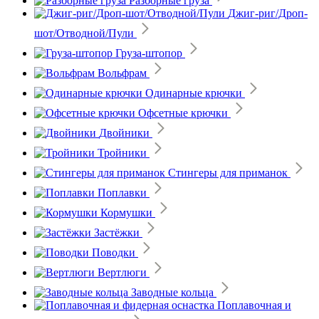
Разборные груза
Джиг-риг/Дроп-
шот/Отводной/Пули
Груза-штопор
Вольфрам
Одинарные крючки
Офсетные крючки
Двойники
Тройники
Стингеры для приманок
Поплавки
Кормушки
Застёжки
Поводки
Вертлюги
Заводные кольца
Поплавочная и