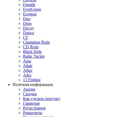
Fanatik
EverGreen
Ecogear
Duo
Deps
Decoy
Daiwa
CF
Champion Rods
CD Rods
Black Hole
Baltic Tackle
Apia
Altair
Allux
Aiko
13 Fishing
Полезная информация
Акции
Скидки
Как сделать покупку
Гарантия
Регистрация
Реквизиты