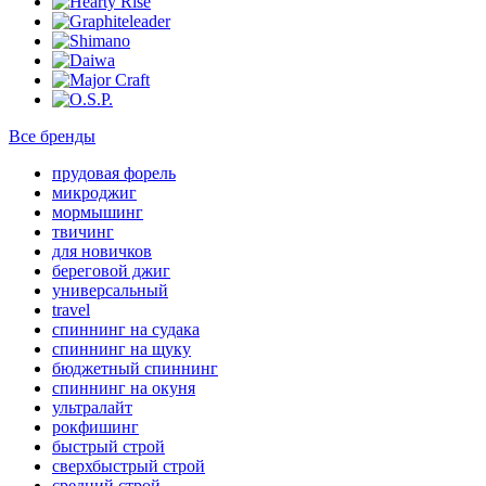
Все бренды
прудовая форель
микроджиг
мормышинг
твичинг
для новичков
береговой джиг
универсальный
travel
спиннинг на судака
спиннинг на щуку
бюджетный спиннинг
спиннинг на окуня
ультралайт
рокфишинг
быстрый строй
сверхбыстрый строй
средний строй