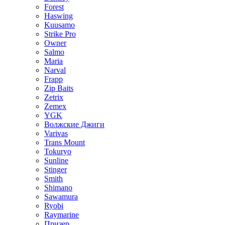
Forest
Haswing
Kuusamo
Strike Pro
Owner
Salmo
Maria
Narval
Frapp
Zip Baits
Zetrix
Zemex
YGK
Волжские Джиги
Varivas
Trans Mount
Tokuryo
Sunline
Stinger
Smith
Shimano
Sawamura
Ryobi
Raymarine
Призер