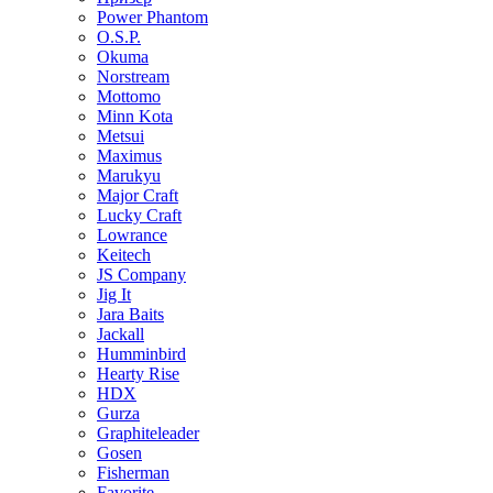
Power Phantom
O.S.P.
Okuma
Norstream
Mottomo
Minn Kota
Metsui
Maximus
Marukyu
Major Craft
Lucky Craft
Lowrance
Keitech
JS Company
Jig It
Jara Baits
Jackall
Humminbird
Hearty Rise
HDX
Gurza
Graphiteleader
Gosen
Fisherman
Favorite