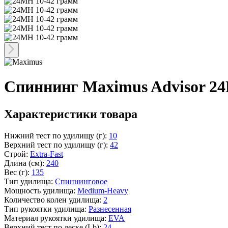
Спиннинг Maximus Advisor 2
Характеристики товара
Нижний тест по удилищу (г):
10
Верхний тест по удилищу (г):
42
Строй:
Extra-Fast
Длина (см):
240
Вес (г):
135
Тип удилища:
Спиннинговое
Мощность удилища:
Medium-Heavy
Количество колен удилища:
2
Тип рукоятки удилища:
Разнесенная
Материал рукоятки удилища:
EVA
Верхний тест по леске (Lb):
24