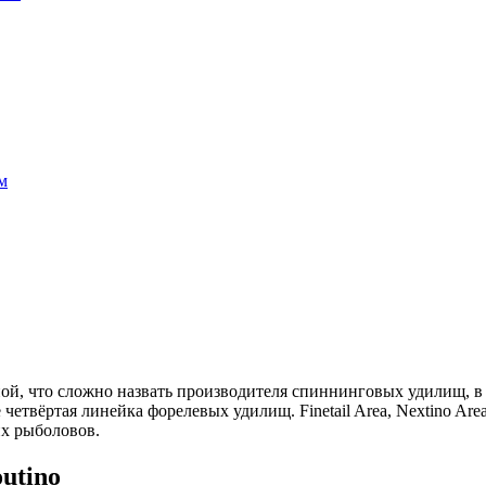
м
ной, что сложно назвать производителя спиннинговых удилищ, 
четвёртая линейка форелевых удилищ. Finetail Area, Nextino Ar
их рыболовов.
utino