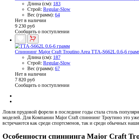
Длина (см):
183
Строй:
Regular-Slow
Вес (грамм):
64
Нет в наличии
9 230 руб
Сообщить о поступлении
Спиннинг Major Craft Troutino Area TTA-S662L 0.6-6 грам
Длина (см):
187
Строй:
Regular-Slow
Вес (грамм):
67
Нет в наличии
7 820 руб
Сообщить о поступлении
Ловля прудовой форели в последние годы стала столь популяр
моделей. Для Компании Major Craft спиннинг Троутино это уже 
встречаются как среди спортсменов, так и среди обычных наш
Особенности спиннинга Major Craft Tro