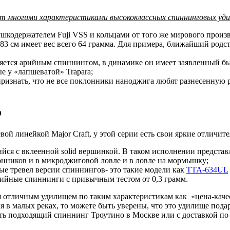
ает многими характеристиками высококлассных спиннинговых уд
ушкодержателем Fuji VSS и кольцами от того же мирового произ
83 см имеет вес всего 64 грамма. Для примера, ближайший родств
яется арийным спиннингом, в динамике он имеет заявленный быс
е у «лапшеватой» Trapara;
изнать, что не все поклонники наноджига любят разнесенную руко
о
вой линейкой Major Craft, у этой серии есть свои яркие отличит
ся с вклеенной solid вершинкой. В таком исполнении предста
онников и в микроджиговой ловле и в ловле на мормышку;
ые тревел версии спиннингов- это такие модели как
TTA-634UL
рийные спиннинги с привычным тестом от 0,3 грамм.
ся отличным удилищем по таким характеристикам как «цена-каче
 в малых реках, то можете быть уверены, что это удилище под
ь подходящий спиннинг Троутино в Москве или с доставкой по 