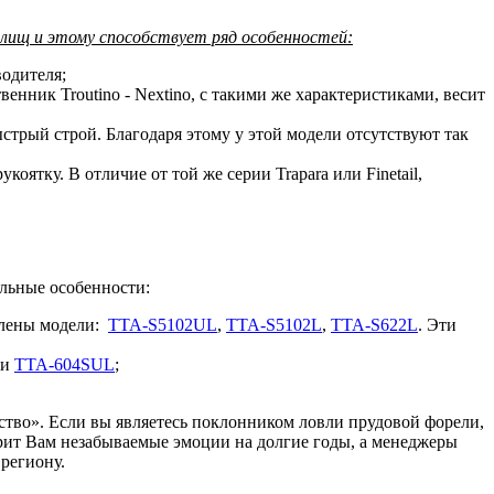
илищ и этому способствует ряд особенностей:
водителя;
енник Troutino - Nextino, с такими же характеристиками, весит
трый строй. Благодаря этому у этой модели отсутствуют так
ятку. В отличие от той же серии Trapara или Finetail,
ельные особенности:
влены модели:
TTA-S5102UL
,
TTA-S5102L
,
TTA-S622L
. Эти
и
TTA-604SUL
;
ство». Если вы являетесь поклонником ловли прудовой форели,
арит Вам незабываемые эмоции на долгие годы, а менеджеры
региону.