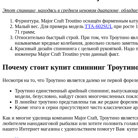
Этот спиннинг, находясь в среднем ценовом диапазоне, облад
Фурнитура. Major Craft Troutino оснащён фирменным кат
Малый вес. Для примера модель
TTA-602SUL
при росте 1
71 грамм;
Относительно быстрый строй. При том, что Троутино явл
называемые вредные колебания, довольно сильно заметны
Красивый дизайн спиннинга с цельной рукояткой. Надо пр
инженеры Major Craft Troutino учли данный факт.
Почему стоит купит спиннинг Троутин
Несмотря на то, что Троутино является далеко не первой фореле
Троутино единственный арийный спиннинг, выпускающий
модели, безусловно, найдут своих многочисленных покл
В линейке троутино представлены так же редкие форелев
Кроме этого в серии присутствуют чисто классические а
Как и многие удилища компании Major Craft, Троутино являет
любителем наноджиговой рыбалки или хотите половить голавля
нашего Интернет магазина с удовольствием помогут Вам купит