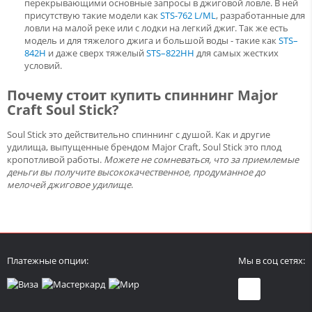
перекрывающими основные запросы в джиговой ловле. В ней
присутствую такие модели как
STS-762 L/ML
, разработанные для
ловли на малой реке или с лодки на легкий джиг. Так же есть
модель и для тяжелого джига и большой воды - такие как
STS–
842Н
и даже сверх тяжелый
STS–822НН
для самых жестких
условий.
Почему стоит купить спиннинг Major
Craft Soul Stick?
Soul Stick это действительно спиннинг с душой. Как и другие
удилища, выпущенные брендом Major Craft, Soul Stick это плод
кропотливой работы.
Можете не сомневаться, что за приемлемые
деньги вы получите высококачественное, продуманное до
мелочей джиговое удилище
.
Платежные опции:
Мы в соц сетях: