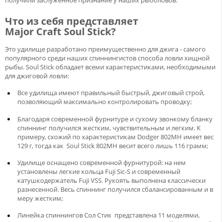
получили заслуженное признание у наших рыболовов.
Что из себя представляет
Major Craft Soul Stick?
Это удилище разработано преимущественно для джига - самого
популярного среди наших спиннингистов способа ловли хищной
рыбы. Soul Stick обладает всеми характеристиками, необходимыми
для джиговой ловли:
Все удилища имеют правильный быстрый, джиговый строй,
позволяющий максимально контролировать проводку;
Благодаря современной фурнитуре и сухому звонкому бланку
спиннинг получился жестким, чувствительным и легким. К
примеру, схожий по характеристикам Dodger 802MH имеет вес
129 г, тогда как Soul Stick 802MH весит всего лишь 116 грамм;
Удилище оснащено современной фурнитурой: на нем
установлены легкие кольца Fuji Sic-S и современный
катушкодержатель Fuji VSS. Рукоять выполнена классически
разнесенной. Весь спиннинг получился сбалансированным и в
меру жестким;
Линейка спиннингов Сол Стик представлена 11 моделями,