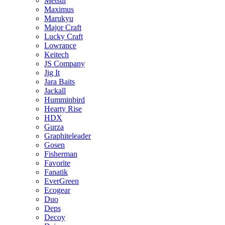
Metsui
Maximus
Marukyu
Major Craft
Lucky Craft
Lowrance
Keitech
JS Company
Jig It
Jara Baits
Jackall
Humminbird
Hearty Rise
HDX
Gurza
Graphiteleader
Gosen
Fisherman
Favorite
Fanatik
EverGreen
Ecogear
Duo
Deps
Decoy