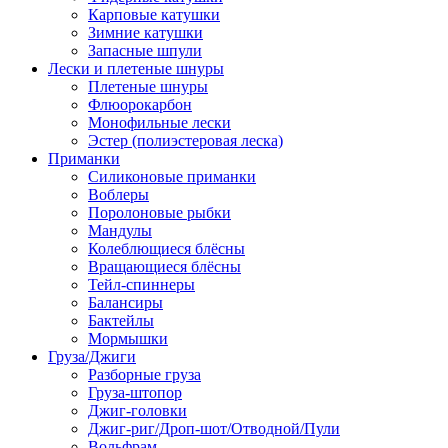
Карповые катушки
Зимние катушки
Запасные шпули
Лески и плетеные шнуры
Плетеные шнуры
Флюорокарбон
Монофильные лески
Эстер (полиэстеровая леска)
Приманки
Силиконовые приманки
Воблеры
Поролоновые рыбки
Мандулы
Колеблющиеся блёсны
Вращающиеся блёсны
Тейл-спиннеры
Балансиры
Бактейлы
Мормышки
Груза/Джиги
Разборные груза
Груза-штопор
Джиг-головки
Джиг-риг/Дроп-шот/Отводной/Пули
Вольфрам