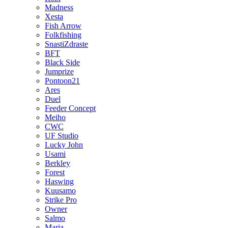
Madness
Xesta
Fish Arrow
Folkfishing
SnastiZdraste
BFT
Black Side
Jumprize
Pontoon21
Ares
Duel
Feeder Concept
Meiho
CWC
UF Studio
Lucky John
Usami
Berkley
Forest
Haswing
Kuusamo
Strike Pro
Owner
Salmo
Maria