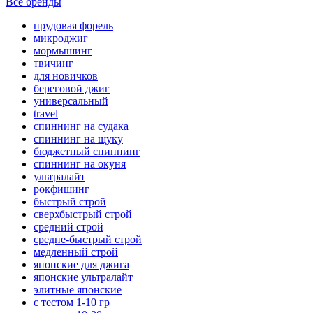
Все бренды
прудовая форель
микроджиг
мормышинг
твичинг
для новичков
береговой джиг
универсальный
travel
спиннинг на судака
спиннинг на щуку
бюджетный спиннинг
спиннинг на окуня
ультралайт
рокфишинг
быстрый строй
сверхбыстрый строй
средний строй
средне-быстрый строй
медленный строй
японские для джига
японские ультралайт
элитные японские
с тестом 1-10 гр