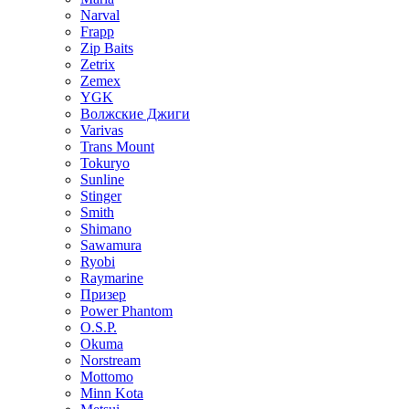
Narval
Frapp
Zip Baits
Zetrix
Zemex
YGK
Волжские Джиги
Varivas
Trans Mount
Tokuryo
Sunline
Stinger
Smith
Shimano
Sawamura
Ryobi
Raymarine
Призер
Power Phantom
O.S.P.
Okuma
Norstream
Mottomo
Minn Kota