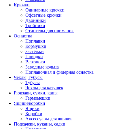
Крючки
Одинарные крючки
Офсетные крючки
Двойники
Тройники
Стингеры для приманок
Оснастка
Поплавки
Кормушки
Застёжки
Поводки
Вертлюги
Заводные кольца
Поплавочная и фидерная оснастка
Чехлы, тубусы
Тубусы
Чехлы для катушек
Рюкзаки, сумки, каны
Гермомешки
Ящики/коробки
Ящики
Коробки
Аксессуары для ящиков
Подсачеки, куканы, садки