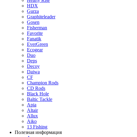
Hearty Rise
HDX
Gurza
Graphiteleader
Gosen
Fisherman
Favorite
Fanatik
EverGreen
Ecogear
Duo
Deps
Decoy
Daiwa
CF
Champion Rods
CD Rods
Black Hole
Baltic Tackle
Apia
Altair
Allux
Aiko
13 Fishing
Полезная информация