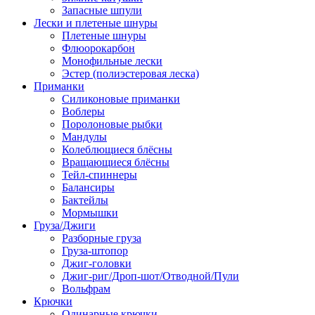
Запасные шпули
Лески и плетеные шнуры
Плетеные шнуры
Флюорокарбон
Монофильные лески
Эстер (полиэстеровая леска)
Приманки
Силиконовые приманки
Воблеры
Поролоновые рыбки
Мандулы
Колеблющиеся блёсны
Вращающиеся блёсны
Тейл-спиннеры
Балансиры
Бактейлы
Мормышки
Груза/Джиги
Разборные груза
Груза-штопор
Джиг-головки
Джиг-риг/Дроп-шот/Отводной/Пули
Вольфрам
Крючки
Одинарные крючки