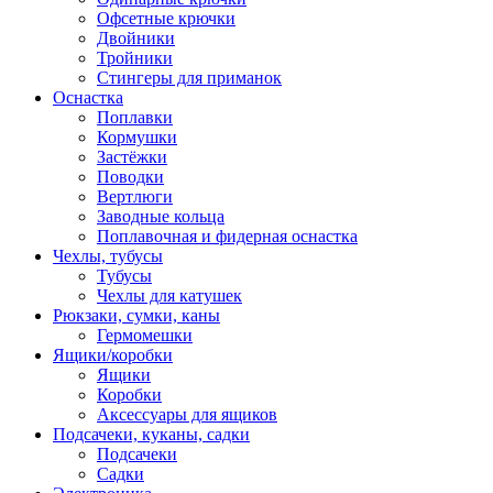
Офсетные крючки
Двойники
Тройники
Стингеры для приманок
Оснастка
Поплавки
Кормушки
Застёжки
Поводки
Вертлюги
Заводные кольца
Поплавочная и фидерная оснастка
Чехлы, тубусы
Тубусы
Чехлы для катушек
Рюкзаки, сумки, каны
Гермомешки
Ящики/коробки
Ящики
Коробки
Аксессуары для ящиков
Подсачеки, куканы, садки
Подсачеки
Садки