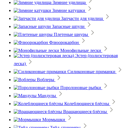
Зимние удилища
Зимние катушки
Запчасти для удилищ
Запасные шпули
Плетеные шнуры
Флюорокарбон
Монофильные лески
Эстер (полиэстеровая
леска)
Силиконовые приманки
Воблеры
Поролоновые рыбки
Мандулы
Колеблющиеся блёсны
Вращающиеся блёсны
Мормышки
Тейл-спиннеры