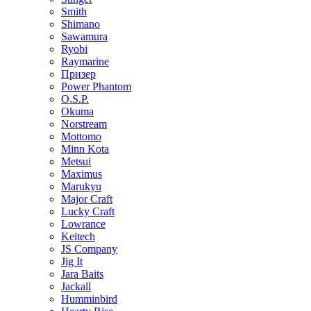
Smith
Shimano
Sawamura
Ryobi
Raymarine
Призер
Power Phantom
O.S.P.
Okuma
Norstream
Mottomo
Minn Kota
Metsui
Maximus
Marukyu
Major Craft
Lucky Craft
Lowrance
Keitech
JS Company
Jig It
Jara Baits
Jackall
Humminbird