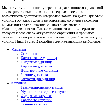
Мы получим спиннинги уверенно справляющиеся с рывковой
анимацией любых приманок в пределах своего теста и
возможность достаточно комфортно ловить на джиг. При этом
удилища обладают хоть и не топовыми, но очень высокими
характеристиками чувствительности, легкости и
сбалансированности. Так же спиннинги данной серии не
требуют к себе сверх аккуратного обращения и прощают
многие ошибки рыболовов при эксплуатации. Учитывая цену
удилищ Никс Бустер 2 подойдет для начинающих рыболовов.
Удилища
Спиннинги
Кастинговые удилища
Фидерные удилища
Карповые удилища
Поплавочные удилища
Зимние удилища
Запчасти для удилищ
Катушки
Безынерционные катушки
Мультипликаторные катушки
Фидерные катушки
Карповые катушки
Зимние катушки