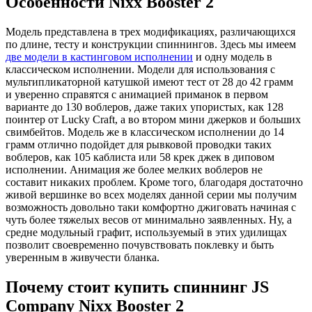
Особенности Nixx Booster 2
Модель представлена в трех модификациях, различающихся
по длине, тесту и конструкции спиннингов. Здесь мы имеем
две модели в
кастинговом исполнении
и одну модель в
классическом исполнении. Модели для использования с
мультипликаторной катушкой имеют тест от 28 до 42 грамм
и уверенно справятся с анимацией приманок в первом
варианте до 130 воблеров, даже таких упористых, как 128
поинтер от Lucky Craft, а во втором мини джерков и больших
свимбейтов. Модель же в классическом исполнении до 14
грамм отлично подойдет для рывковой проводки таких
воблеров, как 105 каблиста или 58 крек джек в диповом
исполнении. Анимация же более мелких воблеров не
составит никаких проблем. Кроме того, благодаря достаточно
живой вершинке во всех моделях данной серии мы получим
возможность довольно таки комфортно джиговать начиная с
чуть более тяжелых весов от минимально заявленных. Ну, а
средне модульный графит, используемый в этих удилищах
позволит своевременно почувствовать поклевку и быть
уверенным в живучести бланка.
Почему стоит купить спиннинг JS
Company Nixx Booster 2