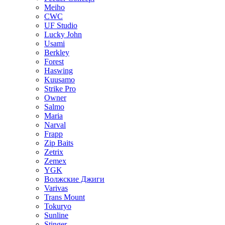
Meiho
CWC
UF Studio
Lucky John
Usami
Berkley
Forest
Haswing
Kuusamo
Strike Pro
Owner
Salmo
Maria
Narval
Frapp
Zip Baits
Zetrix
Zemex
YGK
Волжские Джиги
Varivas
Trans Mount
Tokuryo
Sunline
Stinger