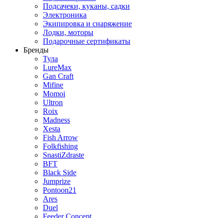
Подсачеки, куканы, садки
Электроника
Экипировка и снаряжение
Лодки, моторы
Подарочные сертификаты
Бренды
Тула
LureMax
Gan Craft
Mifine
Momoi
Ultron
Roix
Madness
Xesta
Fish Arrow
Folkfishing
SnastiZdraste
BFT
Black Side
Jumprize
Pontoon21
Ares
Duel
Feeder Concept