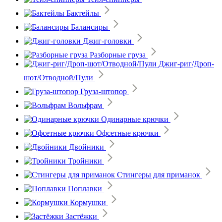
Бактейлы
Балансиры
Джиг-головки
Разборные груза
Джиг-риг/Дроп-
шот/Отводной/Пули
Груза-штопор
Вольфрам
Одинарные крючки
Офсетные крючки
Двойники
Тройники
Стингеры для приманок
Поплавки
Кормушки
Застёжки