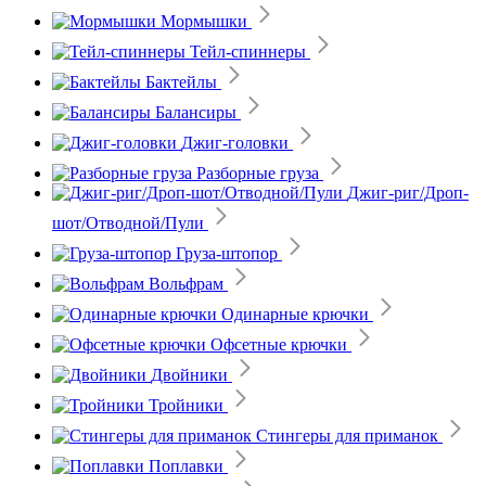
Мормышки
Тейл-спиннеры
Бактейлы
Балансиры
Джиг-головки
Разборные груза
Джиг-риг/Дроп-
шот/Отводной/Пули
Груза-штопор
Вольфрам
Одинарные крючки
Офсетные крючки
Двойники
Тройники
Стингеры для приманок
Поплавки