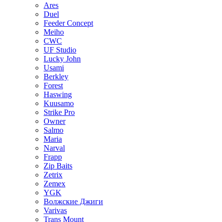
Ares
Duel
Feeder Concept
Meiho
CWC
UF Studio
Lucky John
Usami
Berkley
Forest
Haswing
Kuusamo
Strike Pro
Owner
Salmo
Maria
Narval
Frapp
Zip Baits
Zetrix
Zemex
YGK
Волжские Джиги
Varivas
Trans Mount