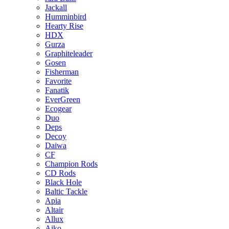
Jackall
Humminbird
Hearty Rise
HDX
Gurza
Graphiteleader
Gosen
Fisherman
Favorite
Fanatik
EverGreen
Ecogear
Duo
Deps
Decoy
Daiwa
CF
Champion Rods
CD Rods
Black Hole
Baltic Tackle
Apia
Altair
Allux
Aiko