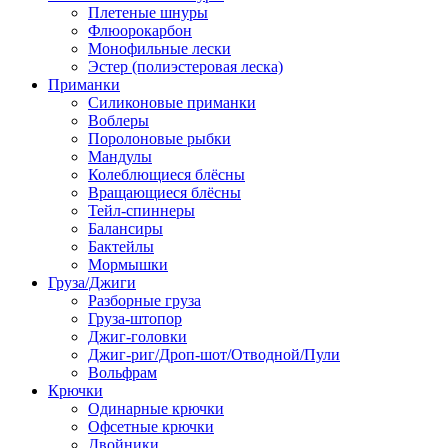
Плетеные шнуры
Флюорокарбон
Монофильные лески
Эстер (полиэстеровая леска)
Приманки
Силиконовые приманки
Воблеры
Поролоновые рыбки
Мандулы
Колеблющиеся блёсны
Вращающиеся блёсны
Тейл-спиннеры
Балансиры
Бактейлы
Мормышки
Груза/Джиги
Разборные груза
Груза-штопор
Джиг-головки
Джиг-риг/Дроп-шот/Отводной/Пули
Вольфрам
Крючки
Одинарные крючки
Офсетные крючки
Двойники