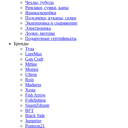
Чехлы, тубусы
Рюкзаки, сумки, каны
Ящики/коробки
Подсачеки, куканы, садки
Экипировка и снаряжение
Электроника
Лодки, моторы
Подарочные сертификаты
Бренды
Тула
LureMax
Gan Craft
Mifine
Momoi
Ultron
Roix
Madness
Xesta
Fish Arrow
Folkfishing
SnastiZdraste
BFT
Black Side
Jumprize
Pontoon21