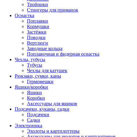
Тройники
Стингеры для приманок
Оснастка
Поплавки
Кормушки
Застёжки
Поводки
Вертлюги
Заводные кольца
Поплавочная и фидерная оснастка
Чехлы, тубусы
Тубусы
Чехлы для катушек
Рюкзаки, сумки, каны
Гермомешки
Ящики/коробки
Ящики
Коробки
Аксессуары для ящиков
Подсачеки, куканы, садки
Подсачеки
Садки
Электроника
Эхолоты и картплоттеры
Аксессуары для эхолотов и картплоттеров