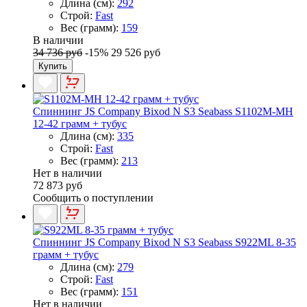
Длина (см):
292
Строй:
Fast
Вес (грамм):
159
В наличии
34 736 руб
-15%
29 526 руб
Купить
Спиннинг JS Company Bixod N S3 Seabass S1102M-MH
12-42 грамм + тубус
Длина (см):
335
Строй:
Fast
Вес (грамм):
213
Нет в наличии
72 873 руб
Сообщить о поступлении
Спиннинг JS Company Bixod N S3 Seabass S922ML 8-35
грамм + тубус
Длина (см):
279
Строй:
Fast
Вес (грамм):
151
Нет в наличии