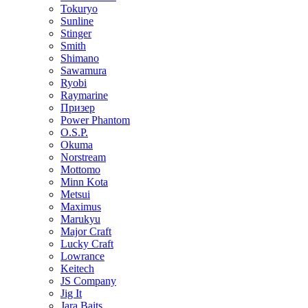
Tokuryo
Sunline
Stinger
Smith
Shimano
Sawamura
Ryobi
Raymarine
Призер
Power Phantom
O.S.P.
Okuma
Norstream
Mottomo
Minn Kota
Metsui
Maximus
Marukyu
Major Craft
Lucky Craft
Lowrance
Keitech
JS Company
Jig It
Jara Baits