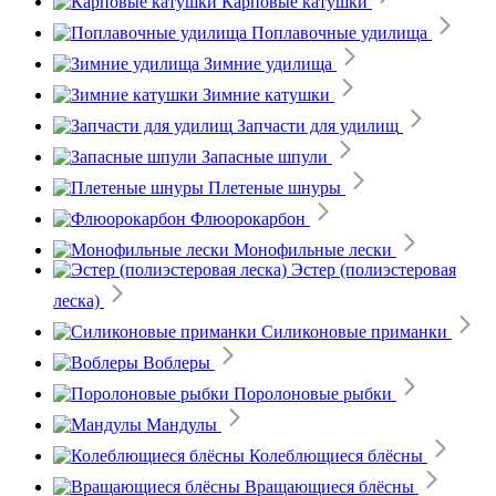
Карповые катушки
Поплавочные удилища
Зимние удилища
Зимние катушки
Запчасти для удилищ
Запасные шпули
Плетеные шнуры
Флюорокарбон
Монофильные лески
Эстер (полиэстеровая
леска)
Силиконовые приманки
Воблеры
Поролоновые рыбки
Мандулы
Колеблющиеся блёсны
Вращающиеся блёсны