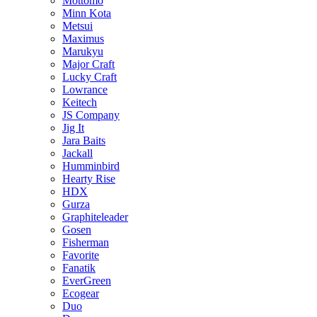
Mottomo
Minn Kota
Metsui
Maximus
Marukyu
Major Craft
Lucky Craft
Lowrance
Keitech
JS Company
Jig It
Jara Baits
Jackall
Humminbird
Hearty Rise
HDX
Gurza
Graphiteleader
Gosen
Fisherman
Favorite
Fanatik
EverGreen
Ecogear
Duo