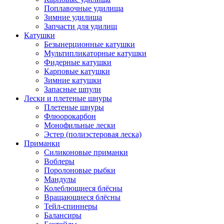
Поплавочные удилища
Зимние удилища
Запчасти для удилищ
Катушки
Безынерционные катушки
Мультипликаторные катушки
Фидерные катушки
Карповые катушки
Зимние катушки
Запасные шпули
Лески и плетеные шнуры
Плетеные шнуры
Флюорокарбон
Монофильные лески
Эстер (полиэстеровая леска)
Приманки
Силиконовые приманки
Воблеры
Поролоновые рыбки
Мандулы
Колеблющиеся блёсны
Вращающиеся блёсны
Тейл-спиннеры
Балансиры