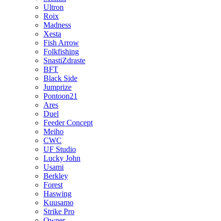
Ultron
Roix
Madness
Xesta
Fish Arrow
Folkfishing
SnastiZdraste
BFT
Black Side
Jumprize
Pontoon21
Ares
Duel
Feeder Concept
Meiho
CWC
UF Studio
Lucky John
Usami
Berkley
Forest
Haswing
Kuusamo
Strike Pro
Owner