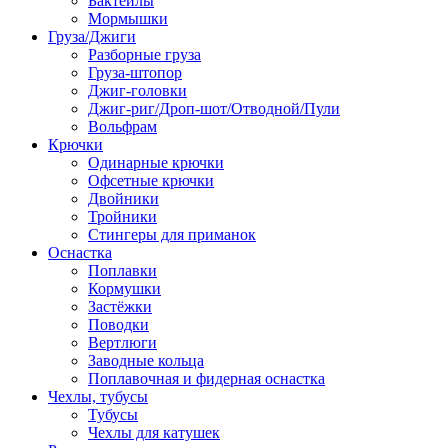
Бактейлы
Мормышки
Груза/Джиги
Разборные груза
Груза-штопор
Джиг-головки
Джиг-риг/Дроп-шот/Отводной/Пули
Вольфрам
Крючки
Одинарные крючки
Офсетные крючки
Двойники
Тройники
Стингеры для приманок
Оснастка
Поплавки
Кормушки
Застёжки
Поводки
Вертлюги
Заводные кольца
Поплавочная и фидерная оснастка
Чехлы, тубусы
Тубусы
Чехлы для катушек