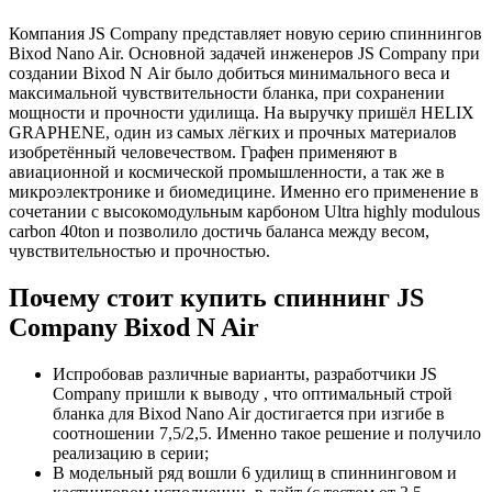
Компания JS Company представляет новую серию спиннингов
Bixod Nano Air. Основной задачей инженеров JS Company при
создании Bixod N Air было добиться минимального веса и
максимальной чувствительности бланка, при сохранении
мощности и прочности удилища. На выручку пришёл HELIX
GRAPHENE, один из самых лёгких и прочных материалов
изобретённый человечеством. Графен применяют в
авиационной и космической промышленности, а так же в
микроэлектронике и биомедицине. Именно его применение в
сочетании с высокомодульным карбоном Ultra highly modulous
carbon 40ton и позволило достичь баланса между весом,
чувствительностью и прочностью.
Почему стоит купить спиннинг JS
Company Bixod N Air
Испробовав различные варианты, разработчики JS
Company пришли к выводу , что оптимальный строй
бланка для Bixod Nano Air достигается при изгибе в
соотношении 7,5/2,5. Именно такое решение и получило
реализацию в серии;
В модельный ряд вошли 6 удилищ в спиннинговом и