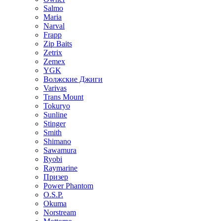
Salmo
Maria
Narval
Frapp
Zip Baits
Zetrix
Zemex
YGK
Волжские Джиги
Varivas
Trans Mount
Tokuryo
Sunline
Stinger
Smith
Shimano
Sawamura
Ryobi
Raymarine
Призер
Power Phantom
O.S.P.
Okuma
Norstream