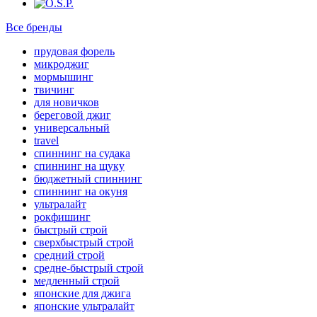
Все бренды
прудовая форель
микроджиг
мормышинг
твичинг
для новичков
береговой джиг
универсальный
travel
спиннинг на судака
спиннинг на щуку
бюджетный спиннинг
спиннинг на окуня
ультралайт
рокфишинг
быстрый строй
сверхбыстрый строй
средний строй
средне-быстрый строй
медленный строй
японские для джига
японские ультралайт