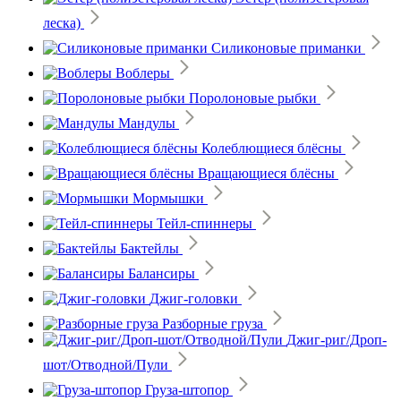
леска)
Силиконовые приманки
Воблеры
Поролоновые рыбки
Мандулы
Колеблющиеся блёсны
Вращающиеся блёсны
Мормышки
Тейл-спиннеры
Бактейлы
Балансиры
Джиг-головки
Разборные груза
Джиг-риг/Дроп-
шот/Отводной/Пули
Груза-штопор