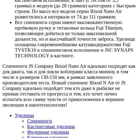
кастинговом исполнении, в лайт (с тестом от 3,5
грамма) и медиум (до 28 граммов) категориях с быстрым
строем. По массе все модели серии Bixod Nano Air
разместились в интервале от 74 до 111 граммов;
Все спиннинги серии имеют высококачественную
пробковую ручку и титановые кольца Fuji Titanium,
позволяющие добиться не только максимальной
дальности, но и высочайшей точности заброса. Удилища
оснащены современнейшими катушкодержателми Fuji
TVSTK16 в спиннинговом исполнении и JSC SYNAPS
TECHNOLOGY в кастинге.
Спиннинги JS Company Bixod Nano Air идеально подходят как
для джига, так и для ловли воблерами класса минноу, в том
числе и размером 130-150 мм, в рамках заявленного
производителем теста. Новый спиннинг Bixod N Air от JS
Company идеально подойдет тем кто даже в рыбалке не
привык отставать от прогресса и тем, кто хочет лично
испытать всю гамму чувств от прикосновения к вершине
эволюции в нанотехнологиях!
Удилища
Спиннинги
Кастинговые удилища
Фидерные удилища
Карповые удилища