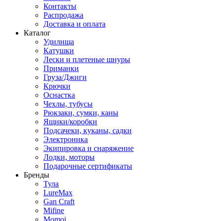
Контакты
Распродажа
Доставка и оплата
Каталог
Удилища
Катушки
Лески и плетеные шнуры
Приманки
Груза/Джиги
Крючки
Оснастка
Чехлы, тубусы
Рюкзаки, сумки, каны
Ящики/коробки
Подсачеки, куканы, садки
Электроника
Экипировка и снаряжение
Лодки, моторы
Подарочные сертификаты
Бренды
Тула
LureMax
Gan Craft
Mifine
Momoi