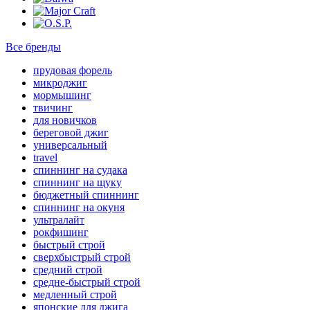
Все бренды
прудовая форель
микроджиг
мормышинг
твичинг
для новичков
береговой джиг
универсальный
travel
спиннинг на судака
спиннинг на щуку
бюджетный спиннинг
спиннинг на окуня
ультралайт
рокфишинг
быстрый строй
сверхбыстрый строй
средний строй
средне-быстрый строй
медленный строй
японские для джига