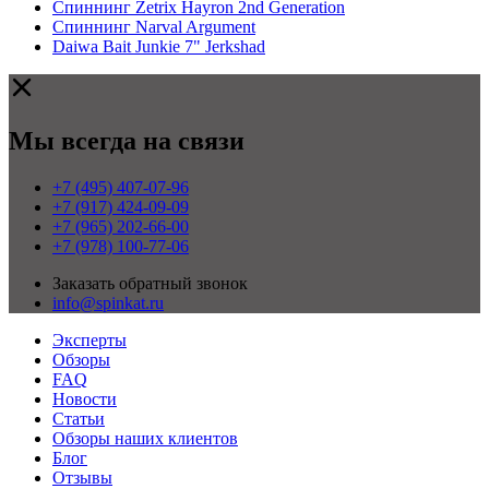
Спиннинг Zetrix Hayron 2nd Generation
Спиннинг Narval Argument
Daiwa Bait Junkie 7" Jerkshad
Мы всегда на связи
+7 (495) 407-07-96
+7 (917) 424-09-09
+7 (965) 202-66-00
+7 (978) 100-77-06
Заказать обратный звонок
info@spinkat.ru
Эксперты
Обзоры
FAQ
Новости
Статьи
Обзоры наших клиентов
Блог
Отзывы