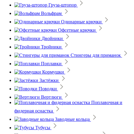
Груза-штопор
Вольфрам
Одинарные крючки
Офсетные крючки
Двойники
Тройники
Стингеры для приманок
Поплавки
Кормушки
Застёжки
Поводки
Вертлюги
Поплавочная и
фидерная оснастка
Заводные кольца
Тубусы