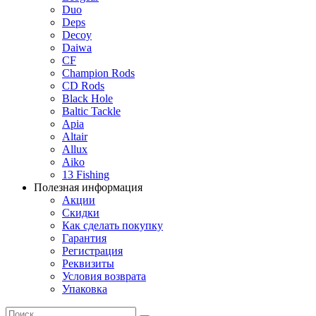
Duo
Deps
Decoy
Daiwa
CF
Champion Rods
CD Rods
Black Hole
Baltic Tackle
Apia
Altair
Allux
Aiko
13 Fishing
Полезная информация
Акции
Скидки
Как сделать покупку
Гарантия
Регистрация
Реквизиты
Условия возврата
Упаковка