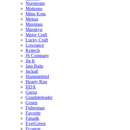
Norstream
Mottomo
Minn Kota
Metsui
Maximus
Marukyu
Major Craft
Lucky Craft
Lowrance
Keitech
JS Company
Jig It
Jara Baits
Jackall
Humminbird
Hearty Rise
HDX
Gurza
Graphiteleader
Gosen
Fisherman
Favorite
Fanatik
EverGreen
Ecogear