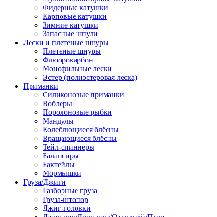
Фидерные катушки
Карповые катушки
Зимние катушки
Запасные шпули
Лески и плетеные шнуры
Плетеные шнуры
Флюорокарбон
Монофильные лески
Эстер (полиэстеровая леска)
Приманки
Силиконовые приманки
Воблеры
Поролоновые рыбки
Мандулы
Колеблющиеся блёсны
Вращающиеся блёсны
Тейл-спиннеры
Балансиры
Бактейлы
Мормышки
Груза/Джиги
Разборные груза
Груза-штопор
Джиг-головки
Джиг-риг/Дроп-шот/Отводной/Пули