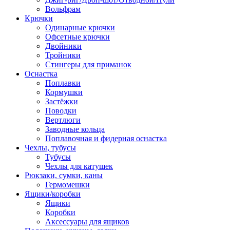
Вольфрам
Крючки
Одинарные крючки
Офсетные крючки
Двойники
Тройники
Стингеры для приманок
Оснастка
Поплавки
Кормушки
Застёжки
Поводки
Вертлюги
Заводные кольца
Поплавочная и фидерная оснастка
Чехлы, тубусы
Тубусы
Чехлы для катушек
Рюкзаки, сумки, каны
Гермомешки
Ящики/коробки
Ящики
Коробки
Аксессуары для ящиков