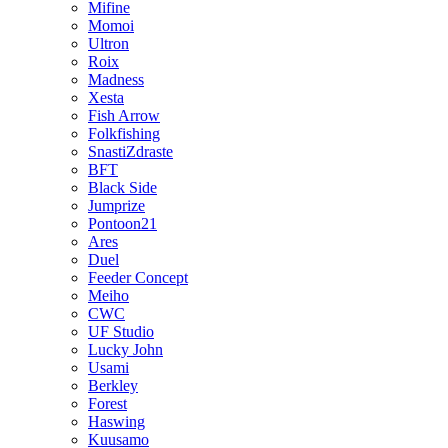
Mifine
Momoi
Ultron
Roix
Madness
Xesta
Fish Arrow
Folkfishing
SnastiZdraste
BFT
Black Side
Jumprize
Pontoon21
Ares
Duel
Feeder Concept
Meiho
CWC
UF Studio
Lucky John
Usami
Berkley
Forest
Haswing
Kuusamo