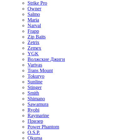
Strike Pro
Owner
Salmo
Maria
Narval
Frapp
Zip Baits
Zetrix
Zemex
YGK
Волжские Джиги
Varivas
Trans Mount
Tokuryo
Sunline
Stinger
Smith
Shimano
Sawamura
Ryobi
Raymarine
Призер
Power Phantom
O.S.P.
Okuma