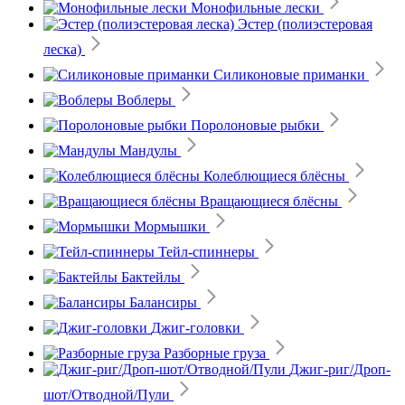
Монофильные лески
Эстер (полиэстеровая
леска)
Силиконовые приманки
Воблеры
Поролоновые рыбки
Мандулы
Колеблющиеся блёсны
Вращающиеся блёсны
Мормышки
Тейл-спиннеры
Бактейлы
Балансиры
Джиг-головки
Разборные груза
Джиг-риг/Дроп-
шот/Отводной/Пули