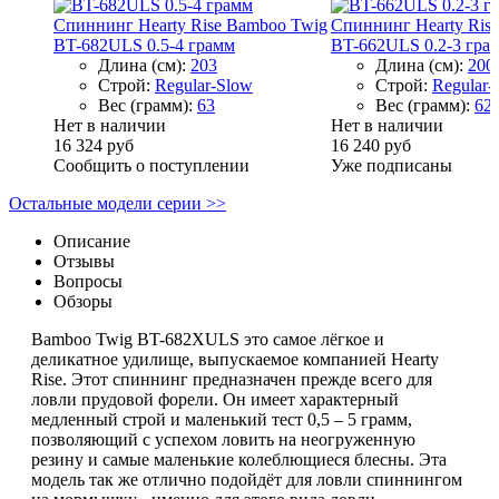
Спиннинг Hearty Rise Bamboo Twig
Спиннинг Hearty Ris
BT-682ULS 0.5-4 грамм
BT-662ULS 0.2-3 гра
Длина (см):
203
Длина (см):
200
Строй:
Regular-Slow
Строй:
Regular-
Вес (грамм):
63
Вес (грамм):
62
Нет в наличии
Нет в наличии
16 324 руб
16 240 руб
Сообщить о поступлении
Уже подписаны
Остальные модели серии >>
Описание
Отзывы
Вопросы
Обзоры
Bamboo Twig BT-682XULS это самое лёгкое и
деликатное удилище, выпускаемое компанией Hearty
Rise. Этот спиннинг предназначен прежде всего для
ловли прудовой форели. Он имеет характерный
медленный строй и маленький тест 0,5 – 5 грамм,
позволяющий с успехом ловить на неогруженную
резину и самые маленькие колеблющиеся блесны. Эта
модель так же отлично подойдёт для ловли спиннингом