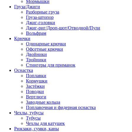
Мормышки
Груза/Джиги
Разборные груза
Груза-штопор
Джиг-головки
Джиг-риг/Дроп-шот/Отводной/Пули
Вольфрам
Крючки
Одинарные крючки
Офсетные крючки
Двойники
Тройники
Стингеры для приманок
Оснастка
Поплавки
Кормушки
Застёжки
Поводки
Вертлюги
Заводные кольца
Поплавочная и фидерная оснастка
Чехлы, тубусы
Тубусы
Чехлы для катушек
Рюкзаки, сумки, каны