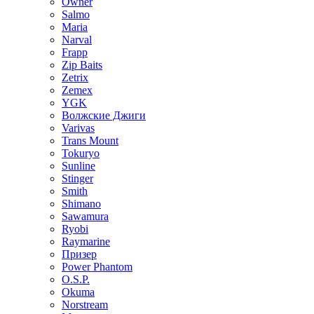
Owner
Salmo
Maria
Narval
Frapp
Zip Baits
Zetrix
Zemex
YGK
Волжские Джиги
Varivas
Trans Mount
Tokuryo
Sunline
Stinger
Smith
Shimano
Sawamura
Ryobi
Raymarine
Призер
Power Phantom
O.S.P.
Okuma
Norstream