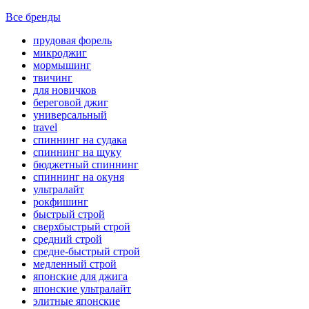
Все бренды
прудовая форель
микроджиг
мормышинг
твичинг
для новичков
береговой джиг
универсальный
travel
спиннинг на судака
спиннинг на щуку
бюджетный спиннинг
спиннинг на окуня
ультралайт
рокфишинг
быстрый строй
сверхбыстрый строй
средний строй
средне-быстрый строй
медленный строй
японские для джига
японские ультралайт
элитные японские