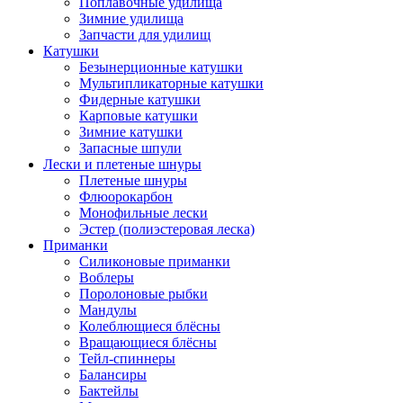
Поплавочные удилища
Зимние удилища
Запчасти для удилищ
Катушки
Безынерционные катушки
Мультипликаторные катушки
Фидерные катушки
Карповые катушки
Зимние катушки
Запасные шпули
Лески и плетеные шнуры
Плетеные шнуры
Флюорокарбон
Монофильные лески
Эстер (полиэстеровая леска)
Приманки
Силиконовые приманки
Воблеры
Поролоновые рыбки
Мандулы
Колеблющиеся блёсны
Вращающиеся блёсны
Тейл-спиннеры
Балансиры
Бактейлы