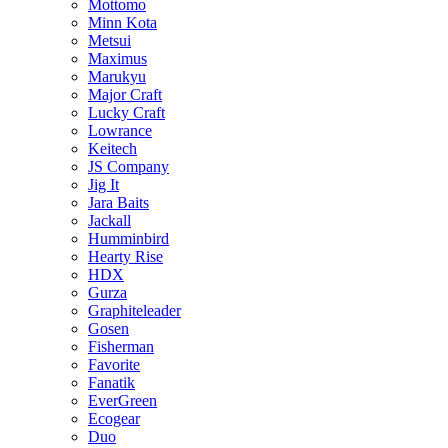
Mottomo
Minn Kota
Metsui
Maximus
Marukyu
Major Craft
Lucky Craft
Lowrance
Keitech
JS Company
Jig It
Jara Baits
Jackall
Humminbird
Hearty Rise
HDX
Gurza
Graphiteleader
Gosen
Fisherman
Favorite
Fanatik
EverGreen
Ecogear
Duo