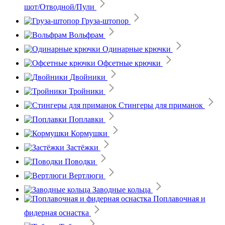
шот/Отводной/Пули
Груза-штопор
Вольфрам
Одинарные крючки
Офсетные крючки
Двойники
Тройники
Стингеры для приманок
Поплавки
Кормушки
Застёжки
Поводки
Вертлюги
Заводные кольца
Поплавочная и
фидерная оснастка