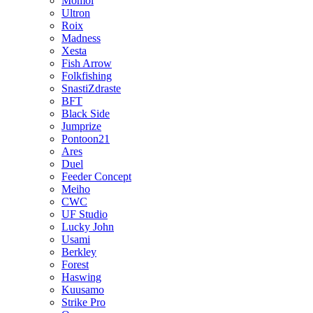
Momoi
Ultron
Roix
Madness
Xesta
Fish Arrow
Folkfishing
SnastiZdraste
BFT
Black Side
Jumprize
Pontoon21
Ares
Duel
Feeder Concept
Meiho
CWC
UF Studio
Lucky John
Usami
Berkley
Forest
Haswing
Kuusamo
Strike Pro