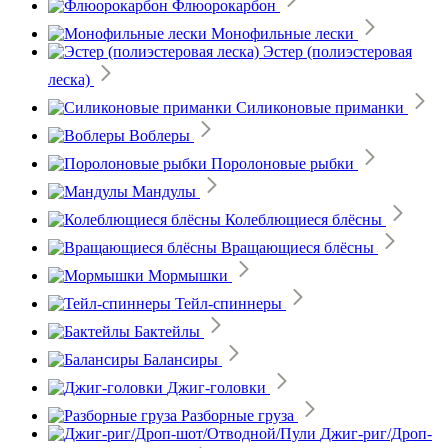
Флюорокарбон
Монофильные лески
Эстер (полиэстеровая
леска)
Силиконовые приманки
Воблеры
Поролоновые рыбки
Мандулы
Колеблющиеся блёсны
Вращающиеся блёсны
Мормышки
Тейл-спиннеры
Бактейлы
Балансиры
Джиг-головки
Разборные груза
Джиг-риг/Дроп-