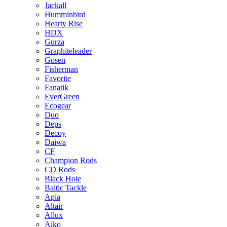
Jackall
Humminbird
Hearty Rise
HDX
Gurza
Graphiteleader
Gosen
Fisherman
Favorite
Fanatik
EverGreen
Ecogear
Duo
Deps
Decoy
Daiwa
CF
Champion Rods
CD Rods
Black Hole
Baltic Tackle
Apia
Altair
Allux
Aiko