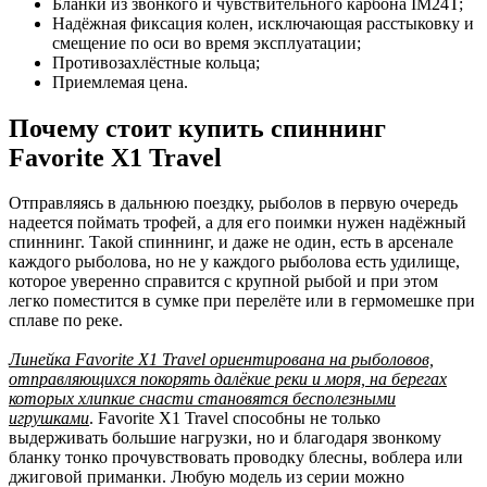
Бланки из звонкого и чувствительного карбона IM24T;
Надёжная фиксация колен, исключающая расстыковку и
смещение по оси во время эксплуатации;
Противозахлёстные кольца;
Приемлемая цена.
Почему стоит купить спиннинг
Favorite X1 Travel
Отправляясь в дальнюю поездку, рыболов в первую очередь
надеется поймать трофей, а для его поимки нужен надёжный
спиннинг. Такой спиннинг, и даже не один, есть в арсенале
каждого рыболова, но не у каждого рыболова есть удилище,
которое уверенно справится с крупной рыбой и при этом
легко поместится в сумке при перелёте или в гермомешке при
сплаве по реке.
Линейка Favorite X1 Travel ориентирована на рыболовов,
отправляющихся покорять далёкие реки и моря, на берегах
которых хлипкие снасти становятся бесполезными
игрушками
. Favorite X1 Travel способны не только
выдерживать большие нагрузки, но и благодаря звонкому
бланку тонко прочувствовать проводку блесны, воблера или
джиговой приманки. Любую модель из серии можно