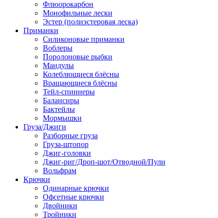
Флюорокарбон
Монофильные лески
Эстер (полиэстеровая леска)
Приманки
Силиконовые приманки
Воблеры
Поролоновые рыбки
Мандулы
Колеблющиеся блёсны
Вращающиеся блёсны
Тейл-спиннеры
Балансиры
Бактейлы
Мормышки
Груза/Джиги
Разборные груза
Груза-штопор
Джиг-головки
Джиг-риг/Дроп-шот/Отводной/Пули
Вольфрам
Крючки
Одинарные крючки
Офсетные крючки
Двойники
Тройники