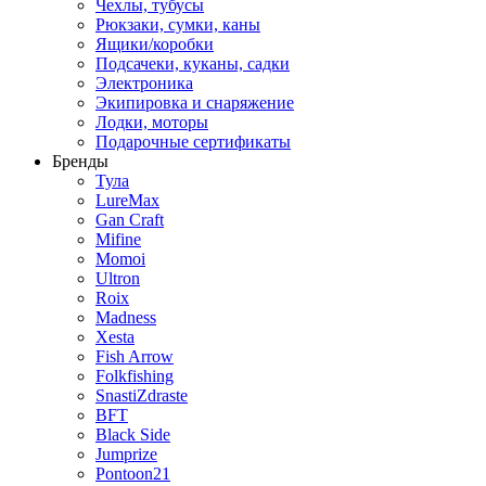
Чехлы, тубусы
Рюкзаки, сумки, каны
Ящики/коробки
Подсачеки, куканы, садки
Электроника
Экипировка и снаряжение
Лодки, моторы
Подарочные сертификаты
Бренды
Тула
LureMax
Gan Craft
Mifine
Momoi
Ultron
Roix
Madness
Xesta
Fish Arrow
Folkfishing
SnastiZdraste
BFT
Black Side
Jumprize
Pontoon21