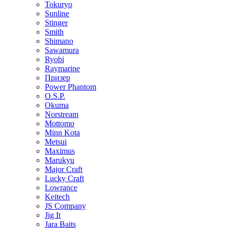
Tokuryo
Sunline
Stinger
Smith
Shimano
Sawamura
Ryobi
Raymarine
Призер
Power Phantom
O.S.P.
Okuma
Norstream
Mottomo
Minn Kota
Metsui
Maximus
Marukyu
Major Craft
Lucky Craft
Lowrance
Keitech
JS Company
Jig It
Jara Baits