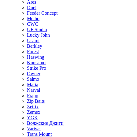
Ares
Duel
Feeder Concept
Meiho
CWC
UF Studio
Lucky John
Usami
Berkley
Forest
Haswing
Kuusamo
Strike Pro
Owner
Salmo
Maria
Narval
Frapp
Zip Baits
Zetrix
Zemex
YGK
Волжские Джиги
Varivas
Trans Mount