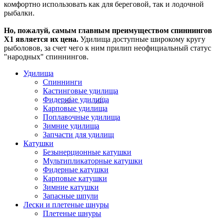
комфортно использовать как для береговой, так и лодочной
рыбалки.
Но, пожалуй, самым главным преимуществом спиннингов
X1 является их цена.
Удилища доступные широкому кругу
рыболовов, за счет чего к ним прилип неофициальный статус
"народных" спиннингов.
Удилища
Спиннинги
Кастинговые удилища
Фидерные удилища
Карповые удилища
Поплавочные удилища
Зимние удилища
Запчасти для удилищ
Катушки
Безынерционные катушки
Мультипликаторные катушки
Фидерные катушки
Карповые катушки
Зимние катушки
Запасные шпули
Лески и плетеные шнуры
Плетеные шнуры