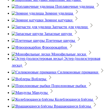
Поплавочные удилища
Зимние удилища
Зимние катушки
Запчасти для удилищ
Запасные шпули
Плетеные шнуры
Флюорокарбон
Монофильные лески
Эстер (полиэстеровая
леска)
Силиконовые приманки
Воблеры
Поролоновые рыбки
Мандулы
Колеблющиеся блёсны
Вращающиеся блёсны