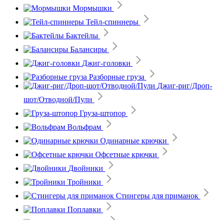
Мормышки
Тейл-спиннеры
Бактейлы
Балансиры
Джиг-головки
Разборные груза
Джиг-риг/Дроп-
шот/Отводной/Пули
Груза-штопор
Вольфрам
Одинарные крючки
Офсетные крючки
Двойники
Тройники
Стингеры для приманок
Поплавки