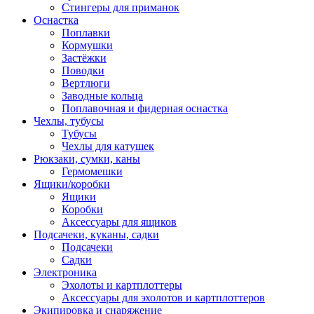
Стингеры для приманок
Оснастка
Поплавки
Кормушки
Застёжки
Поводки
Вертлюги
Заводные кольца
Поплавочная и фидерная оснастка
Чехлы, тубусы
Тубусы
Чехлы для катушек
Рюкзаки, сумки, каны
Гермомешки
Ящики/коробки
Ящики
Коробки
Аксессуары для ящиков
Подсачеки, куканы, садки
Подсачеки
Садки
Электроника
Эхолоты и картплоттеры
Аксессуары для эхолотов и картплоттеров
Экипировка и снаряжение