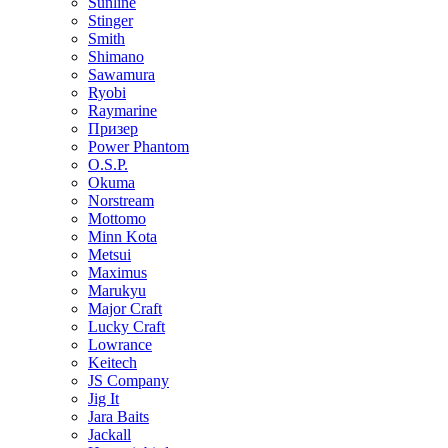
Sunline
Stinger
Smith
Shimano
Sawamura
Ryobi
Raymarine
Призер
Power Phantom
O.S.P.
Okuma
Norstream
Mottomo
Minn Kota
Metsui
Maximus
Marukyu
Major Craft
Lucky Craft
Lowrance
Keitech
JS Company
Jig It
Jara Baits
Jackall