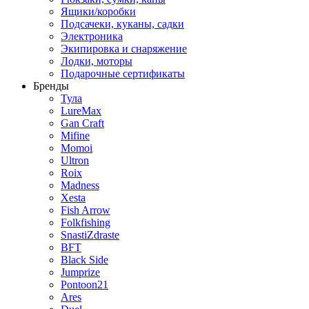
Ящики/коробки
Подсачеки, куканы, садки
Электроника
Экипировка и снаряжение
Лодки, моторы
Подарочные сертификаты
Бренды
Тула
LureMax
Gan Craft
Mifine
Momoi
Ultron
Roix
Madness
Xesta
Fish Arrow
Folkfishing
SnastiZdraste
BFT
Black Side
Jumprize
Pontoon21
Ares