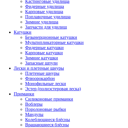
Кастинговые удилища
Фидерные удилища
Карповые удилища
Поплавочные удилища
Зимние удилища
Запчасти для удилищ
Катушки
Безынерционные катушки
Мультипликаторные катушки
Фидерные катушки
Карповые катушки
Зимние катушки
Запасные шпули
Лески и плетеные шнуры
Плетеные шнуры
Флюорокарбон
Монофильные лески
Эстер (полиэстеровая леска)
Приманки
Силиконовые приманки
Воблеры
Поролоновые рыбки
Мандулы
Колеблющиеся блёсны
Вращающиеся блёсны