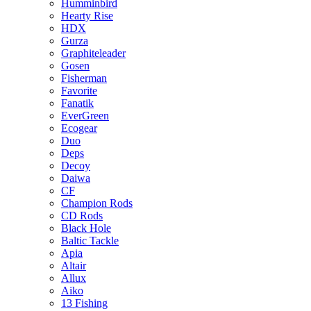
Humminbird
Hearty Rise
HDX
Gurza
Graphiteleader
Gosen
Fisherman
Favorite
Fanatik
EverGreen
Ecogear
Duo
Deps
Decoy
Daiwa
CF
Champion Rods
CD Rods
Black Hole
Baltic Tackle
Apia
Altair
Allux
Aiko
13 Fishing