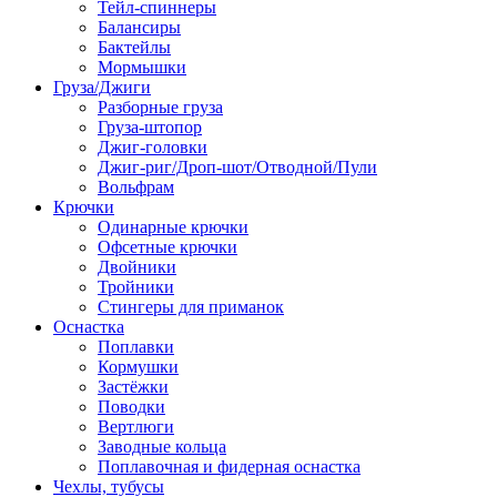
Тейл-спиннеры
Балансиры
Бактейлы
Мормышки
Груза/Джиги
Разборные груза
Груза-штопор
Джиг-головки
Джиг-риг/Дроп-шот/Отводной/Пули
Вольфрам
Крючки
Одинарные крючки
Офсетные крючки
Двойники
Тройники
Стингеры для приманок
Оснастка
Поплавки
Кормушки
Застёжки
Поводки
Вертлюги
Заводные кольца
Поплавочная и фидерная оснастка
Чехлы, тубусы