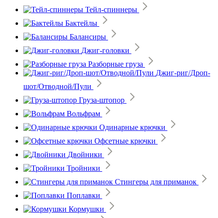
Тейл-спиннеры
Бактейлы
Балансиры
Джиг-головки
Разборные груза
Джиг-риг/Дроп-
шот/Отводной/Пули
Груза-штопор
Вольфрам
Одинарные крючки
Офсетные крючки
Двойники
Тройники
Стингеры для приманок
Поплавки
Кормушки