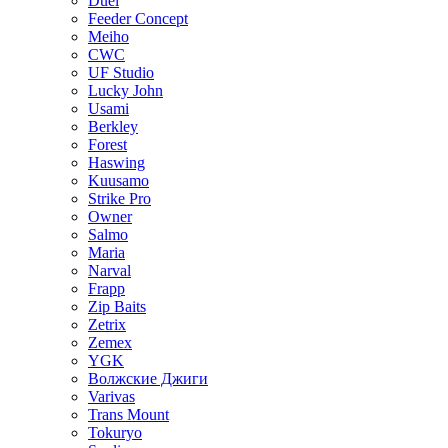
Duel
Feeder Concept
Meiho
CWC
UF Studio
Lucky John
Usami
Berkley
Forest
Haswing
Kuusamo
Strike Pro
Owner
Salmo
Maria
Narval
Frapp
Zip Baits
Zetrix
Zemex
YGK
Волжские Джиги
Varivas
Trans Mount
Tokuryo