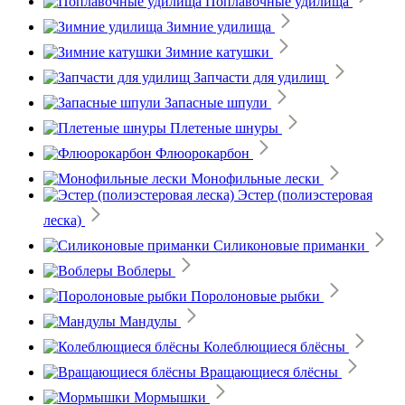
Поплавочные удилища
Зимние удилища
Зимние катушки
Запчасти для удилищ
Запасные шпули
Плетеные шнуры
Флюорокарбон
Монофильные лески
Эстер (полиэстеровая
леска)
Силиконовые приманки
Воблеры
Поролоновые рыбки
Мандулы
Колеблющиеся блёсны
Вращающиеся блёсны
Мормышки