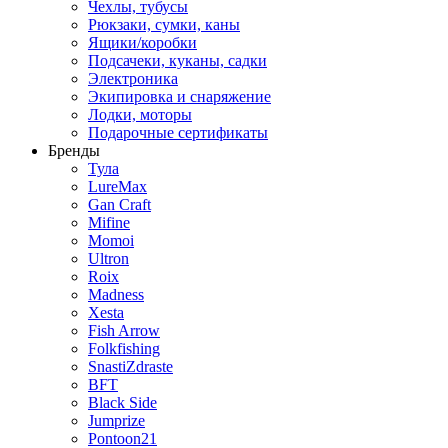
Чехлы, тубусы
Рюкзаки, сумки, каны
Ящики/коробки
Подсачеки, куканы, садки
Электроника
Экипировка и снаряжение
Лодки, моторы
Подарочные сертификаты
Бренды
Тула
LureMax
Gan Craft
Mifine
Momoi
Ultron
Roix
Madness
Xesta
Fish Arrow
Folkfishing
SnastiZdraste
BFT
Black Side
Jumprize
Pontoon21