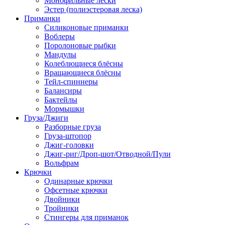
Монофильные лески
Эстер (полиэстеровая леска)
Приманки
Силиконовые приманки
Воблеры
Поролоновые рыбки
Мандулы
Колеблющиеся блёсны
Вращающиеся блёсны
Тейл-спиннеры
Балансиры
Бактейлы
Мормышки
Груза/Джиги
Разборные груза
Груза-штопор
Джиг-головки
Джиг-риг/Дроп-шот/Отводной/Пули
Вольфрам
Крючки
Одинарные крючки
Офсетные крючки
Двойники
Тройники
Стингеры для приманок