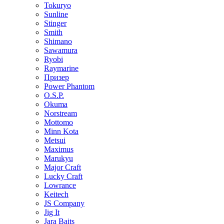
Tokuryo
Sunline
Stinger
Smith
Shimano
Sawamura
Ryobi
Raymarine
Призер
Power Phantom
O.S.P.
Okuma
Norstream
Mottomo
Minn Kota
Metsui
Maximus
Marukyu
Major Craft
Lucky Craft
Lowrance
Keitech
JS Company
Jig It
Jara Baits