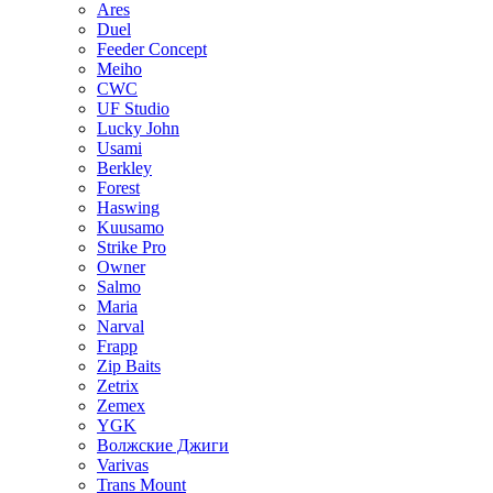
Ares
Duel
Feeder Concept
Meiho
CWC
UF Studio
Lucky John
Usami
Berkley
Forest
Haswing
Kuusamo
Strike Pro
Owner
Salmo
Maria
Narval
Frapp
Zip Baits
Zetrix
Zemex
YGK
Волжские Джиги
Varivas
Trans Mount