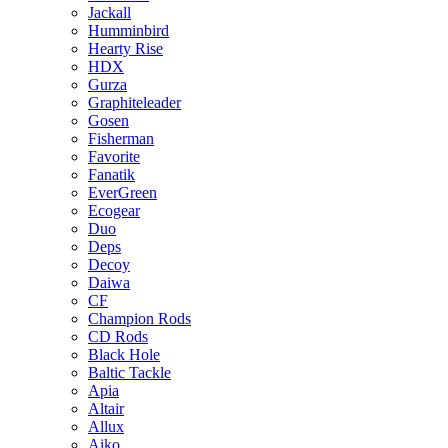
Jackall
Humminbird
Hearty Rise
HDX
Gurza
Graphiteleader
Gosen
Fisherman
Favorite
Fanatik
EverGreen
Ecogear
Duo
Deps
Decoy
Daiwa
CF
Champion Rods
CD Rods
Black Hole
Baltic Tackle
Apia
Altair
Allux
Aiko