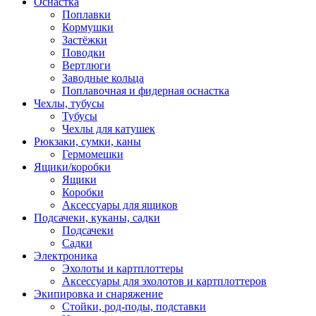
Оснастка
Поплавки
Кормушки
Застёжки
Поводки
Вертлюги
Заводные кольца
Поплавочная и фидерная оснастка
Чехлы, тубусы
Тубусы
Чехлы для катушек
Рюкзаки, сумки, каны
Гермомешки
Ящики/коробки
Ящики
Коробки
Аксессуары для ящиков
Подсачеки, куканы, садки
Подсачеки
Садки
Электроника
Эхолоты и картплоттеры
Аксессуары для эхолотов и картплоттеров
Экипировка и снаряжение
Стойки, род-поды, подставки