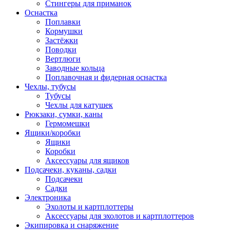
Стингеры для приманок
Оснастка
Поплавки
Кормушки
Застёжки
Поводки
Вертлюги
Заводные кольца
Поплавочная и фидерная оснастка
Чехлы, тубусы
Тубусы
Чехлы для катушек
Рюкзаки, сумки, каны
Гермомешки
Ящики/коробки
Ящики
Коробки
Аксессуары для ящиков
Подсачеки, куканы, садки
Подсачеки
Садки
Электроника
Эхолоты и картплоттеры
Аксессуары для эхолотов и картплоттеров
Экипировка и снаряжение