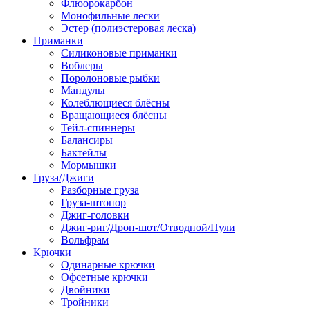
Флюорокарбон
Монофильные лески
Эстер (полиэстеровая леска)
Приманки
Силиконовые приманки
Воблеры
Поролоновые рыбки
Мандулы
Колеблющиеся блёсны
Вращающиеся блёсны
Тейл-спиннеры
Балансиры
Бактейлы
Мормышки
Груза/Джиги
Разборные груза
Груза-штопор
Джиг-головки
Джиг-риг/Дроп-шот/Отводной/Пули
Вольфрам
Крючки
Одинарные крючки
Офсетные крючки
Двойники
Тройники