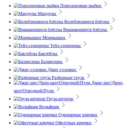
Поролоновые рыбки
Мандулы
Колеблющиеся блёсны
Вращающиеся блёсны
Мормышки
Тейл-спиннеры
Бактейлы
Балансиры
Джиг-головки
Разборные груза
Джиг-риг/Дроп-
шот/Отводной/Пули
Груза-штопор
Вольфрам
Одинарные крючки
Офсетные крючки