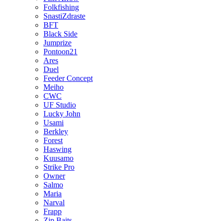
Folkfishing
SnastiZdraste
BFT
Black Side
Jumprize
Pontoon21
Ares
Duel
Feeder Concept
Meiho
CWC
UF Studio
Lucky John
Usami
Berkley
Forest
Haswing
Kuusamo
Strike Pro
Owner
Salmo
Maria
Narval
Frapp
Zip Baits