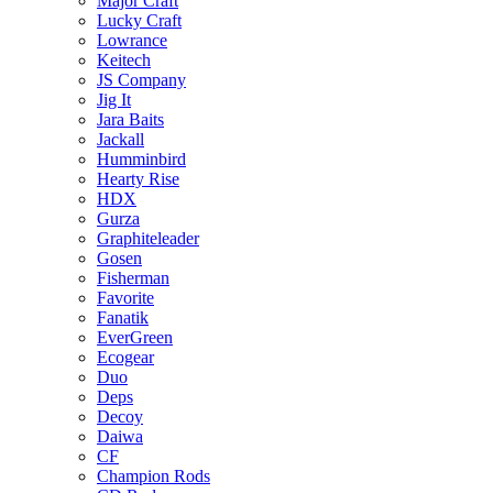
Major Craft
Lucky Craft
Lowrance
Keitech
JS Company
Jig It
Jara Baits
Jackall
Humminbird
Hearty Rise
HDX
Gurza
Graphiteleader
Gosen
Fisherman
Favorite
Fanatik
EverGreen
Ecogear
Duo
Deps
Decoy
Daiwa
CF
Champion Rods