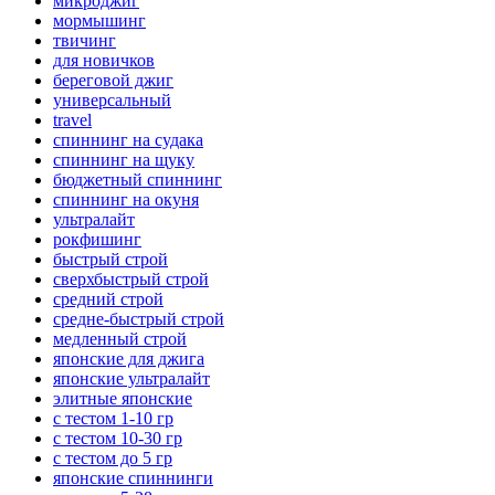
микроджиг
мормышинг
твичинг
для новичков
береговой джиг
универсальный
travel
спиннинг на судака
спиннинг на щуку
бюджетный спиннинг
спиннинг на окуня
ультралайт
рокфишинг
быстрый строй
сверхбыстрый строй
средний строй
средне-быстрый строй
медленный строй
японские для джига
японские ультралайт
элитные японские
с тестом 1-10 гр
с тестом 10-30 гр
с тестом до 5 гр
японские спиннинги