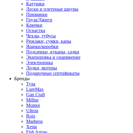
Катушки
Лески и плетеные шнуры
Приманки
Груза/Джиги
Крючки
Оснастка
Чехлы, тубусы
Рюкзаки, сумки, каны
Ящики/коробки
Подсачеки, куканы, садки
Экипировка и снаряжение
Электроника
Лодки, моторы
Подарочные сертификаты
Бренды
Тула
LureMax
Gan Craft
Mifine
Momoi
Ultron
Roix
Madness
Xesta
Fish Arrow