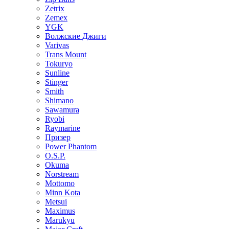
Zetrix
Zemex
YGK
Волжские Джиги
Varivas
Trans Mount
Tokuryo
Sunline
Stinger
Smith
Shimano
Sawamura
Ryobi
Raymarine
Призер
Power Phantom
O.S.P.
Okuma
Norstream
Mottomo
Minn Kota
Metsui
Maximus
Marukyu