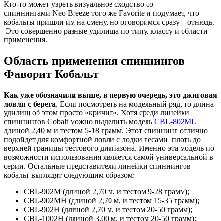
Кто-то может узреть визуальное сходство со
спиннингами Neo Breeze того же Favorite и подумает, что
кобальты пришли им на смену, но оговоримся сразу – отнюдь.
Это совершенно разные удилища по типу, классу и области
применения.
Область применения спиннингов
Фаворит Кобальт
Как уже обозначили выше, в первую очередь, это джиговая
ловля с берега
. Если посмотреть на модельный ряд, то длина
удилищ об этом просто «кричит». Хотя среди линейки
спиннингов Cobalt можно выделить модель
СВL-802ML
длиной 2,40 м и тестом 5-18 грамм. Этот спиннинг отлично
подойдет для комфортной ловли с лодки весами плоть до
верхней границы тестового диапазона. Именно эта модель по
возможности использования является самой универсальной в
серии. Остальные представители линейки спиннингов
кобальт выглядят следующим образом:
СBL-902M (длиной 2,70 м, и тестом 9-28 грамм);
СВL-902MH (длиной 2,70 м, и тестом 15-35 грамм);
СВL-902H (длиной 2,70 м, и тестом 20-50 грамм);
СВL-1002H (длиной 3,00 м, и тестом 20-50 грамм);