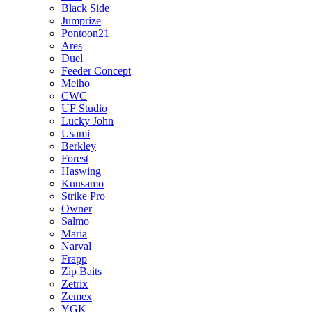
Black Side
Jumprize
Pontoon21
Ares
Duel
Feeder Concept
Meiho
CWC
UF Studio
Lucky John
Usami
Berkley
Forest
Haswing
Kuusamo
Strike Pro
Owner
Salmo
Maria
Narval
Frapp
Zip Baits
Zetrix
Zemex
YGK