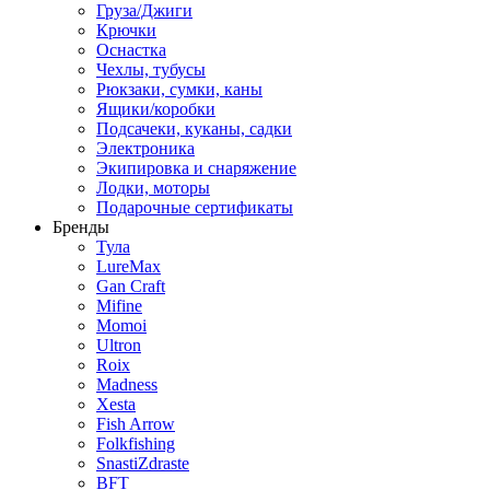
Груза/Джиги
Крючки
Оснастка
Чехлы, тубусы
Рюкзаки, сумки, каны
Ящики/коробки
Подсачеки, куканы, садки
Электроника
Экипировка и снаряжение
Лодки, моторы
Подарочные сертификаты
Бренды
Тула
LureMax
Gan Craft
Mifine
Momoi
Ultron
Roix
Madness
Xesta
Fish Arrow
Folkfishing
SnastiZdraste
BFT