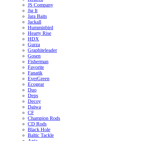
JS Company
Jig It
Jara Baits
Jackall
Humminbird
Hearty Rise
HDX
Gurza
Graphiteleader
Gosen
Fisherman
Favorite
Fanatik
EverGreen
Ecogear
Duo
Deps
Decoy
Daiwa
CF
Champion Rods
CD Rods
Black Hole
Baltic Tackle
Apia