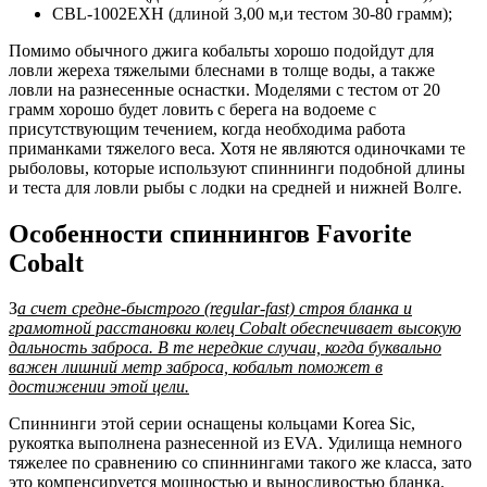
СВL-1002EXH (длиной 3,00 м,и тестом 30-80 грамм);
Помимо обычного джига кобальты хорошо подойдут для
ловли жереха тяжелыми блеснами в толще воды, а также
ловли на разнесенные оснастки. Моделями с тестом от 20
грамм хорошо будет ловить с берега на водоеме с
присутствующим течением, когда необходима работа
приманками тяжелого веса. Хотя не являются одиночками те
рыболовы, которые используют спиннинги подобной длины
и теста для ловли рыбы с лодки на средней и нижней Волге.
Особенности спиннингов Favorite
Cobalt
З
а счет средне-быстрого (regular-fast) строя бланка и
грамотной расстановки колец Cobalt обеспечивает высокую
дальность заброса. В те нередкие случаи, когда буквально
важен лишний метр заброса, кобальт поможет в
достижении этой цели.
Спиннинги этой серии оснащены кольцами Korea Sic,
рукоятка выполнена разнесенной из EVA. Удилища немного
тяжелее по сравнению со спиннингами такого же класса, зато
это компенсируется мощностью и выносливостью бланка.