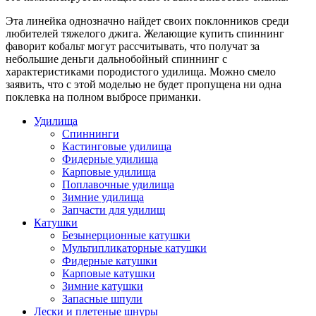
Эта линейка однозначно найдет своих поклонников среди
любителей тяжелого джига. Желающие купить спиннинг
фаворит кобальт могут рассчитывать, что получат за
небольшие деньги дальнобойный спиннинг с
характеристиками породистого удилища. Можно смело
заявить, что c этой моделью не будет пропущена ни одна
поклевка на полном выбросе приманки.
Удилища
Спиннинги
Кастинговые удилища
Фидерные удилища
Карповые удилища
Поплавочные удилища
Зимние удилища
Запчасти для удилищ
Катушки
Безынерционные катушки
Мультипликаторные катушки
Фидерные катушки
Карповые катушки
Зимние катушки
Запасные шпули
Лески и плетеные шнуры