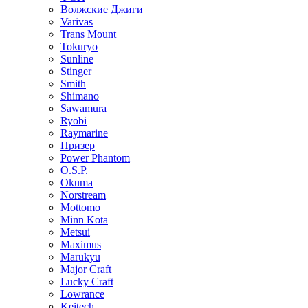
Волжские Джиги
Varivas
Trans Mount
Tokuryo
Sunline
Stinger
Smith
Shimano
Sawamura
Ryobi
Raymarine
Призер
Power Phantom
O.S.P.
Okuma
Norstream
Mottomo
Minn Kota
Metsui
Maximus
Marukyu
Major Craft
Lucky Craft
Lowrance
Keitech