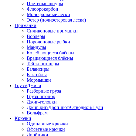
Плетеные шнуры
Флюорокарбон
Монофильные лески
Эстер (полиэстеровая леска)
Приманки
Силиконовые приманки
Воблеры
Поролоновые рыбки
Мандулы
Колеблющиеся блёсны
Вращающиеся блёсны
Тейл-спиннеры
Балансиры
Бактейлы
Мормышки
Груза/Джиги
Разборные груза
Груза-штопор
Джиг-головки
Джиг-риг/Дроп-шот/Отводной/Пули
Вольфрам
Крючки
Одинарные крючки
Офсетные крючки
Двойники