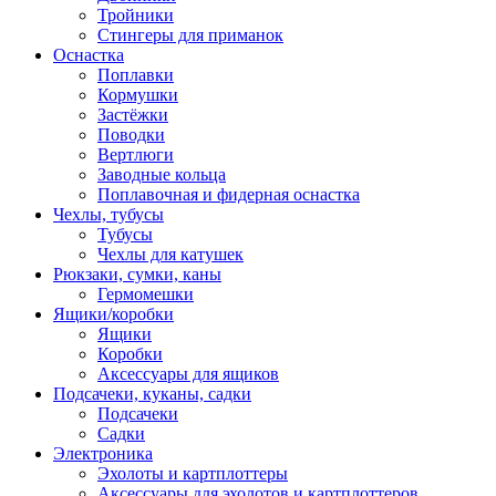
Тройники
Стингеры для приманок
Оснастка
Поплавки
Кормушки
Застёжки
Поводки
Вертлюги
Заводные кольца
Поплавочная и фидерная оснастка
Чехлы, тубусы
Тубусы
Чехлы для катушек
Рюкзаки, сумки, каны
Гермомешки
Ящики/коробки
Ящики
Коробки
Аксессуары для ящиков
Подсачеки, куканы, садки
Подсачеки
Садки
Электроника
Эхолоты и картплоттеры
Аксессуары для эхолотов и картплоттеров