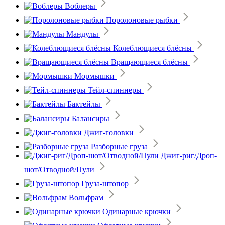
Воблеры
Поролоновые рыбки
Мандулы
Колеблющиеся блёсны
Вращающиеся блёсны
Мормышки
Тейл-спиннеры
Бактейлы
Балансиры
Джиг-головки
Разборные груза
Джиг-риг/Дроп-
шот/Отводной/Пули
Груза-штопор
Вольфрам
Одинарные крючки