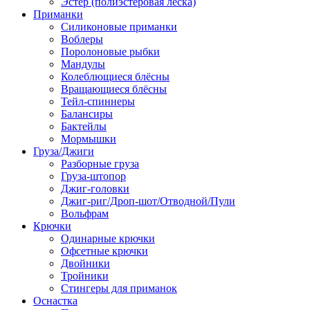
Эстер (полиэстеровая леска)
Приманки
Силиконовые приманки
Воблеры
Поролоновые рыбки
Мандулы
Колеблющиеся блёсны
Вращающиеся блёсны
Тейл-спиннеры
Балансиры
Бактейлы
Мормышки
Груза/Джиги
Разборные груза
Груза-штопор
Джиг-головки
Джиг-риг/Дроп-шот/Отводной/Пули
Вольфрам
Крючки
Одинарные крючки
Офсетные крючки
Двойники
Тройники
Стингеры для приманок
Оснастка