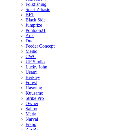
Folkfishing
SnastiZdraste
BFT
Black Side
Jumprize
Pontoon21
Ares
Duel
Feeder Concept
Meiho
CWC
UF Studio
Lucky John
Usami
Berkley
Forest
Haswing
Kuusamo
Strike Pro
Owner
Salmo
Maria
Narval
Frapp
Zip Baits