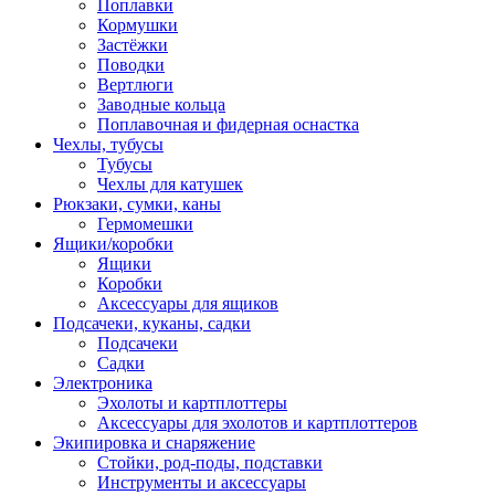
Поплавки
Кормушки
Застёжки
Поводки
Вертлюги
Заводные кольца
Поплавочная и фидерная оснастка
Чехлы, тубусы
Тубусы
Чехлы для катушек
Рюкзаки, сумки, каны
Гермомешки
Ящики/коробки
Ящики
Коробки
Аксессуары для ящиков
Подсачеки, куканы, садки
Подсачеки
Садки
Электроника
Эхолоты и картплоттеры
Аксессуары для эхолотов и картплоттеров
Экипировка и снаряжение
Стойки, род-поды, подставки
Инструменты и аксессуары