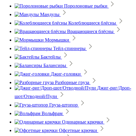
Поролоновые рыбки
Мандулы
Колеблющиеся блёсны
Вращающиеся блёсны
Мормышки
Тейл-спиннеры
Бактейлы
Балансиры
Джиг-головки
Разборные груза
Джиг-риг/Дроп-
шот/Отводной/Пули
Груза-штопор
Вольфрам
Одинарные крючки
Офсетные крючки