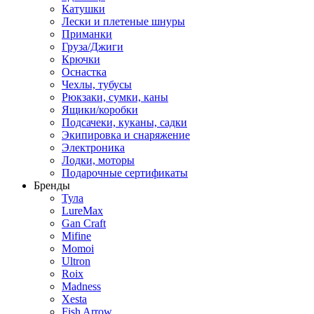
Катушки
Лески и плетеные шнуры
Приманки
Груза/Джиги
Крючки
Оснастка
Чехлы, тубусы
Рюкзаки, сумки, каны
Ящики/коробки
Подсачеки, куканы, садки
Экипировка и снаряжение
Электроника
Лодки, моторы
Подарочные сертификаты
Бренды
Тула
LureMax
Gan Craft
Mifine
Momoi
Ultron
Roix
Madness
Xesta
Fish Arrow