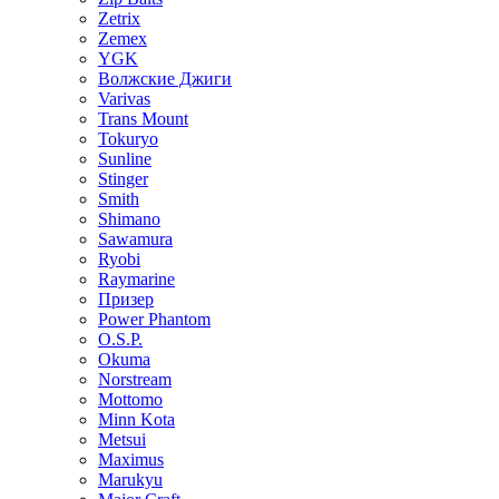
Zetrix
Zemex
YGK
Волжские Джиги
Varivas
Trans Mount
Tokuryo
Sunline
Stinger
Smith
Shimano
Sawamura
Ryobi
Raymarine
Призер
Power Phantom
O.S.P.
Okuma
Norstream
Mottomo
Minn Kota
Metsui
Maximus
Marukyu