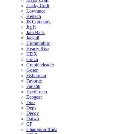
Major Craft
Lucky Craft
Lowrance
Keitech
JS Company
Jig It
Jara Baits
Jackall
Humminbird
Hearty Rise
HDX
Gurza
Graphiteleader
Gosen
Fisherman
Favorite
Fanatik
EverGreen
Ecogear
Duo
Deps
Decoy
Daiwa
CF
Champion Rods