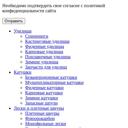
Необходимо подтвердить свое согласие с политикой
конфиденциальности сайта
Отправить
Удилища
Спиннинги
Кастинговые удилища
Фидерные удилища
Карповые удилища
Поплавочные удилища
Зимние удилища
Запчасти для удилищ
Катушки
Безынерционные катушки
Мультипликаторные катушки
Фидерные катушки
Карповые катушки
Зимние катушки
Запасные шпули
Лески и плетеные шнуры
Плетеные шнуры
Флюорокарбон
Монофильные лески