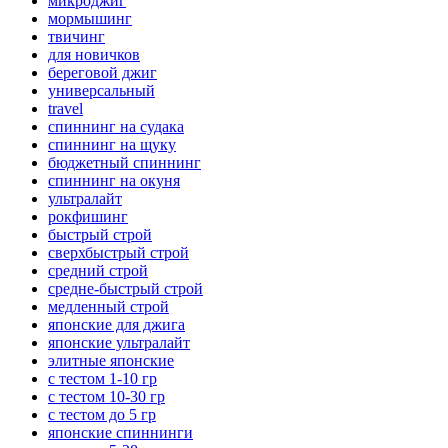
микроджиг
мормышинг
твичинг
для новичков
береговой джиг
универсальный
travel
спиннинг на судака
спиннинг на щуку
бюджетный спиннинг
спиннинг на окуня
ультралайт
рокфишинг
быстрый строй
сверхбыстрый строй
средний строй
средне-быстрый строй
медленный строй
японские для джига
японские ультралайт
элитные японские
с тестом 1-10 гр
с тестом 10-30 гр
с тестом до 5 гр
японские спиннинги