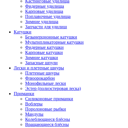
Кастинговые удилища
Фидерные удилища
Карповые удилища
Поплавочные удилища
Зимние удилища
Запчасти для удилищ
Катушки
Безынерционные катушки
Мультипликаторные катушки
Фидерные катушки
Карповые катушки
Зимние катушки
Запасные шпули
Лески и плетеные шнуры
Плетеные шнуры
Флюорокарбон
Монофильные лески
Эстер (полиэстеровая леска)
Приманки
Силиконовые приманки
Воблеры
Поролоновые рыбки
Мандулы
Колеблющиеся блёсны
Вращающиеся блёсны