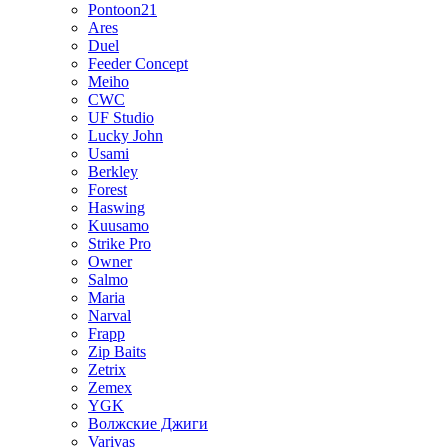
Pontoon21
Ares
Duel
Feeder Concept
Meiho
CWC
UF Studio
Lucky John
Usami
Berkley
Forest
Haswing
Kuusamo
Strike Pro
Owner
Salmo
Maria
Narval
Frapp
Zip Baits
Zetrix
Zemex
YGK
Волжские Джиги
Varivas