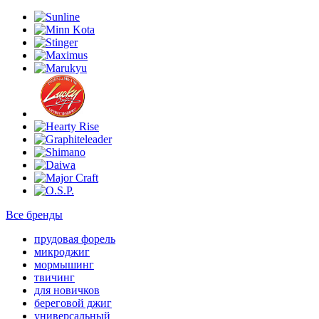
Все бренды
прудовая форель
микроджиг
мормышинг
твичинг
для новичков
береговой джиг
универсальный