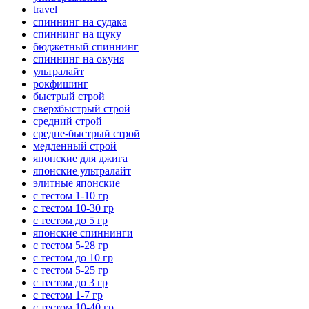
travel
спиннинг на судака
спиннинг на щуку
бюджетный спиннинг
спиннинг на окуня
ультралайт
рокфишинг
быстрый строй
сверхбыстрый строй
средний строй
средне-быстрый строй
медленный строй
японские для джига
японские ультралайт
элитные японские
с тестом 1-10 гр
с тестом 10-30 гр
с тестом до 5 гр
японские спиннинги
с тестом 5-28 гр
с тестом до 10 гр
с тестом 5-25 гр
с тестом до 3 гр
с тестом 1-7 гр
с тестом 10-40 гр