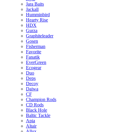
Jara Baits
Jackall
Humminbird
Hearty Rise
HDX
Gurza
Graphiteleader
Gosen
Fisherman
Favorite
Fanatik
EverGreen
Ecogear
Duo
Deps
Decoy
Daiwa
CF
Champion Rods
CD Rods
Black Hole
Baltic Tackle
Apia
Altair
Allux