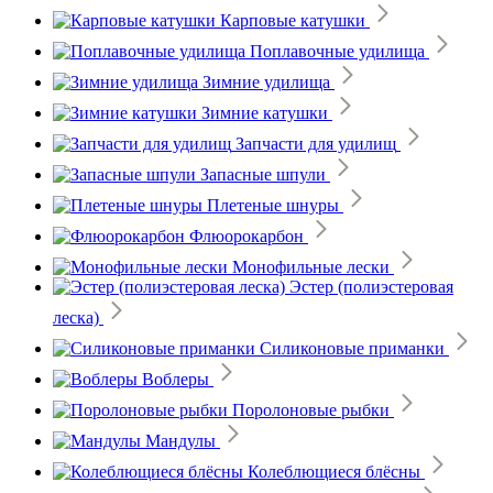
Карповые катушки
Поплавочные удилища
Зимние удилища
Зимние катушки
Запчасти для удилищ
Запасные шпули
Плетеные шнуры
Флюорокарбон
Монофильные лески
Эстер (полиэстеровая
леска)
Силиконовые приманки
Воблеры
Поролоновые рыбки
Мандулы
Колеблющиеся блёсны