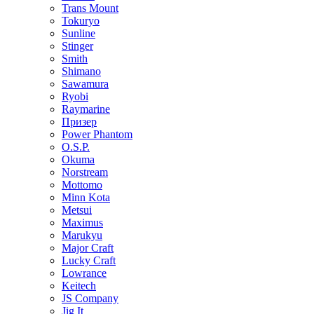
Trans Mount
Tokuryo
Sunline
Stinger
Smith
Shimano
Sawamura
Ryobi
Raymarine
Призер
Power Phantom
O.S.P.
Okuma
Norstream
Mottomo
Minn Kota
Metsui
Maximus
Marukyu
Major Craft
Lucky Craft
Lowrance
Keitech
JS Company
Jig It