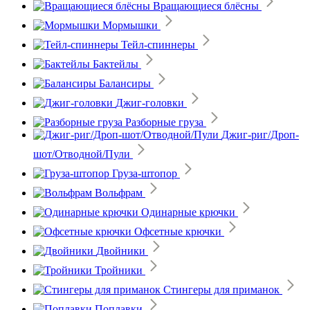
Вращающиеся блёсны
Мормышки
Тейл-спиннеры
Бактейлы
Балансиры
Джиг-головки
Разборные груза
Джиг-риг/Дроп-
шот/Отводной/Пули
Груза-штопор
Вольфрам
Одинарные крючки
Офсетные крючки
Двойники
Тройники
Стингеры для приманок
Поплавки