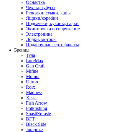
Оснастка
Чехлы, тубусы
Рюкзаки, сумки, каны
Ящики/коробки
Подсачеки, куканы, садки
Экипировка и снаряжение
Электроника
Лодки, моторы
Подарочные сертификаты
Бренды
Тула
LureMax
Gan Craft
Mifine
Momoi
Ultron
Roix
Madness
Xesta
Fish Arrow
Folkfishing
SnastiZdraste
BFT
Black Side
Jumprize