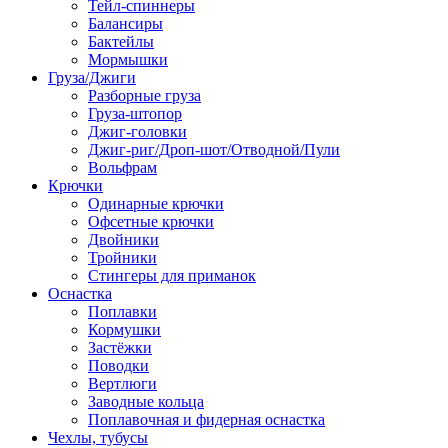
Тейл-спиннеры
Балансиры
Бактейлы
Мормышки
Груза/Джиги
Разборные груза
Груза-штопор
Джиг-головки
Джиг-риг/Дроп-шот/Отводной/Пули
Вольфрам
Крючки
Одинарные крючки
Офсетные крючки
Двойники
Тройники
Стингеры для приманок
Оснастка
Поплавки
Кормушки
Застёжки
Поводки
Вертлюги
Заводные кольца
Поплавочная и фидерная оснастка
Чехлы, тубусы