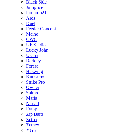
Black Side
Jumprize
Pontoon21
Ares
Duel
Feeder Concept
Meiho
CWC
UF Studio
Lucky John
Usami
Berkley
Forest
Haswing
Kuusamo
Strike Pro
Owner
Salmo
Maria
Narval
Frapp
Zip Baits
Zetrix
Zemex
YGK