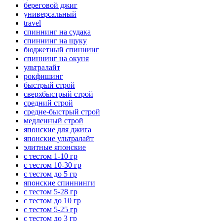
береговой джиг
универсальный
travel
спиннинг на судака
спиннинг на щуку
бюджетный спиннинг
спиннинг на окуня
ультралайт
рокфишинг
быстрый строй
сверхбыстрый строй
средний строй
средне-быстрый строй
медленный строй
японские для джига
японские ультралайт
элитные японские
с тестом 1-10 гр
с тестом 10-30 гр
с тестом до 5 гр
японские спиннинги
с тестом 5-28 гр
с тестом до 10 гр
с тестом 5-25 гр
с тестом до 3 гр