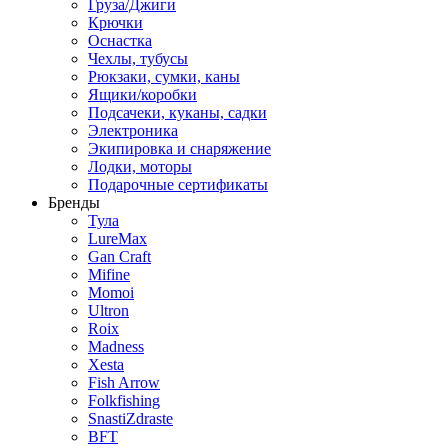
Груза/Джиги
Крючки
Оснастка
Чехлы, тубусы
Рюкзаки, сумки, каны
Ящики/коробки
Подсачеки, куканы, садки
Электроника
Экипировка и снаряжение
Лодки, моторы
Подарочные сертификаты
Бренды
Тула
LureMax
Gan Craft
Mifine
Momoi
Ultron
Roix
Madness
Xesta
Fish Arrow
Folkfishing
SnastiZdraste
BFT