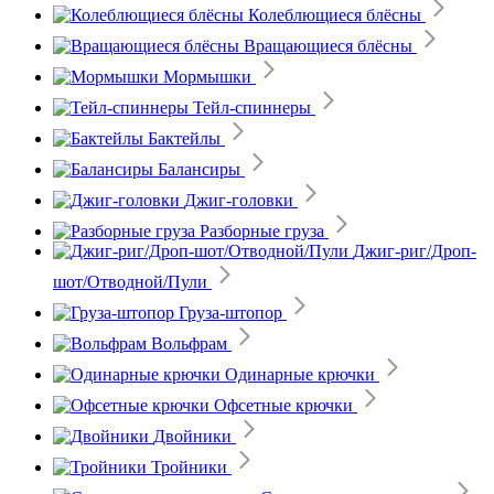
Колеблющиеся блёсны
Вращающиеся блёсны
Мормышки
Тейл-спиннеры
Бактейлы
Балансиры
Джиг-головки
Разборные груза
Джиг-риг/Дроп-
шот/Отводной/Пули
Груза-штопор
Вольфрам
Одинарные крючки
Офсетные крючки
Двойники
Тройники