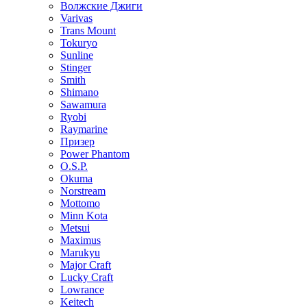
Волжские Джиги
Varivas
Trans Mount
Tokuryo
Sunline
Stinger
Smith
Shimano
Sawamura
Ryobi
Raymarine
Призер
Power Phantom
O.S.P.
Okuma
Norstream
Mottomo
Minn Kota
Metsui
Maximus
Marukyu
Major Craft
Lucky Craft
Lowrance
Keitech