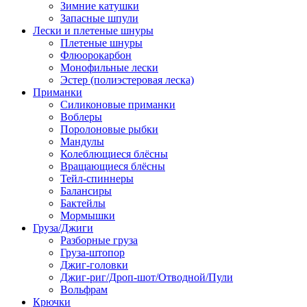
Зимние катушки
Запасные шпули
Лески и плетеные шнуры
Плетеные шнуры
Флюорокарбон
Монофильные лески
Эстер (полиэстеровая леска)
Приманки
Силиконовые приманки
Воблеры
Поролоновые рыбки
Мандулы
Колеблющиеся блёсны
Вращающиеся блёсны
Тейл-спиннеры
Балансиры
Бактейлы
Мормышки
Груза/Джиги
Разборные груза
Груза-штопор
Джиг-головки
Джиг-риг/Дроп-шот/Отводной/Пули
Вольфрам
Крючки