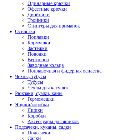
Одинарные крючки
Офсетные крючки
Двойники
Тройники
Стингеры для приманок
Оснастка
Поплавки
Кормушки
Застёжки
Поводки
Вертлюги
Заводные кольца
Поплавочная и фидерная оснастка
Чехлы, тубусы
Тубусы
Чехлы для катушек
Рюкзаки, сумки, каны
Гермомешки
Ящики/коробки
Ящики
Коробки
Аксессуары для ящиков
Подсачеки, куканы, садки
Подсачеки
Садки