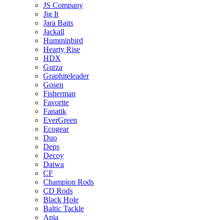
JS Company
Jig It
Jara Baits
Jackall
Humminbird
Hearty Rise
HDX
Gurza
Graphiteleader
Gosen
Fisherman
Favorite
Fanatik
EverGreen
Ecogear
Duo
Deps
Decoy
Daiwa
CF
Champion Rods
CD Rods
Black Hole
Baltic Tackle
Apia