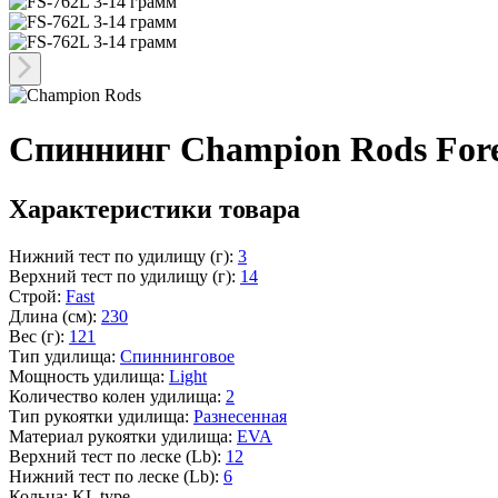
Спиннинг Champion Rods For
Характеристики товара
Нижний тест по удилищу (г):
3
Верхний тест по удилищу (г):
14
Строй:
Fast
Длина (см):
230
Вес (г):
121
Тип удилища:
Спиннинговое
Мощность удилища:
Light
Количество колен удилища:
2
Тип рукоятки удилища:
Разнесенная
Материал рукоятки удилища:
EVA
Верхний тест по леске (Lb):
12
Нижний тест по леске (Lb):
6
Кольца: KL type