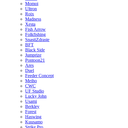
Momoi
Ultron
Roix
Madness
Xesta
Fish Arrow
Folkfishing
SnastiZdraste
BFT
Black Side
Jumprize
Pontoon21
Ares
Duel
Feeder Concept
Meiho
CWC
UF Studio
Lucky John
Usami
Berkley
Forest
Haswing
Kuusamo
Strike Pro