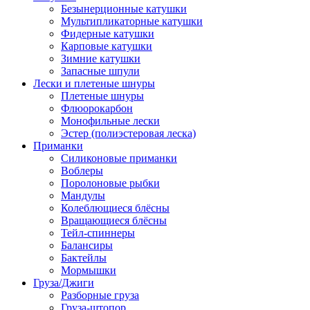
Безынерционные катушки
Мультипликаторные катушки
Фидерные катушки
Карповые катушки
Зимние катушки
Запасные шпули
Лески и плетеные шнуры
Плетеные шнуры
Флюорокарбон
Монофильные лески
Эстер (полиэстеровая леска)
Приманки
Силиконовые приманки
Воблеры
Поролоновые рыбки
Мандулы
Колеблющиеся блёсны
Вращающиеся блёсны
Тейл-спиннеры
Балансиры
Бактейлы
Мормышки
Груза/Джиги
Разборные груза
Груза-штопор