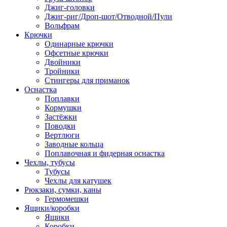
Джиг-головки
Джиг-риг/Дроп-шот/Отводной/Пули
Вольфрам
Крючки
Одинарные крючки
Офсетные крючки
Двойники
Тройники
Стингеры для приманок
Оснастка
Поплавки
Кормушки
Застёжки
Поводки
Вертлюги
Заводные кольца
Поплавочная и фидерная оснастка
Чехлы, тубусы
Тубусы
Чехлы для катушек
Рюкзаки, сумки, каны
Гермомешки
Ящики/коробки
Ящики
Коробки