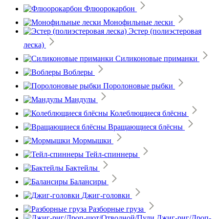
Флюорокарбон
Монофильные лески
Эстер (полиэстеровая
леска)
Силиконовые приманки
Воблеры
Поролоновые рыбки
Мандулы
Колеблющиеся блёсны
Вращающиеся блёсны
Мормышки
Тейл-спиннеры
Бактейлы
Балансиры
Джиг-головки
Разборные груза
Джиг-риг/Дроп-