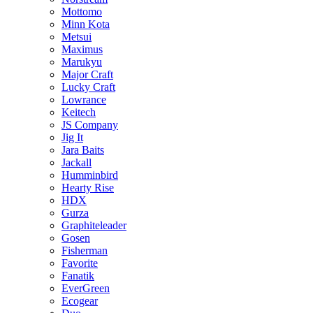
Mottomo
Minn Kota
Metsui
Maximus
Marukyu
Major Craft
Lucky Craft
Lowrance
Keitech
JS Company
Jig It
Jara Baits
Jackall
Humminbird
Hearty Rise
HDX
Gurza
Graphiteleader
Gosen
Fisherman
Favorite
Fanatik
EverGreen
Ecogear