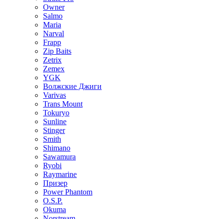
Owner
Salmo
Maria
Narval
Frapp
Zip Baits
Zetrix
Zemex
YGK
Волжские Джиги
Varivas
Trans Mount
Tokuryo
Sunline
Stinger
Smith
Shimano
Sawamura
Ryobi
Raymarine
Призер
Power Phantom
O.S.P.
Okuma
Norstream