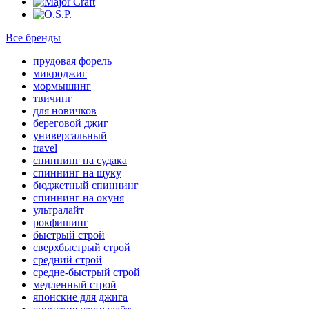
Все бренды
прудовая форель
микроджиг
мормышинг
твичинг
для новичков
береговой джиг
универсальный
travel
спиннинг на судака
спиннинг на щуку
бюджетный спиннинг
спиннинг на окуня
ультралайт
рокфишинг
быстрый строй
сверхбыстрый строй
средний строй
средне-быстрый строй
медленный строй
японские для джига