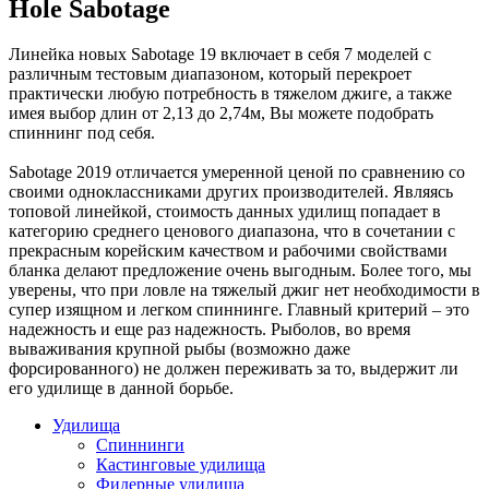
Hole Sabotage
Линейка новых Sabotage 19 включает в себя 7 моделей с
различным тестовым диапазоном, который перекроет
практически любую потребность в тяжелом джиге, а также
имея выбор длин от 2,13 до 2,74м, Вы можете подобрать
спиннинг под себя.
Sabotage 2019 отличается умеренной ценой по сравнению со
своими одноклассниками других производителей. Являясь
топовой линейкой, стоимость данных удилищ попадает в
категорию среднего ценового диапазона, что в сочетании с
прекрасным корейским качеством и рабочими свойствами
бланка делают предложение очень выгодным. Более того, мы
уверены, что при ловле на тяжелый джиг нет необходимости в
супер изящном и легком спиннинге. Главный критерий – это
надежность и еще раз надежность. Рыболов, во время
вываживания крупной рыбы (возможно даже
форсированного) не должен переживать за то, выдержит ли
его удилище в данной борьбе.
Удилища
Спиннинги
Кастинговые удилища
Фидерные удилища