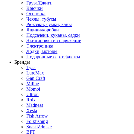
Груза/Джиги
Крючки
Оснастка
Чехлы, тубусы
Рюкзаки, сумки, каны
Ящики/коробки
Подсачеки, куканы, садки
Экипировка и снаряжение
Электроника
Лодки, моторы
Подарочные сертификаты
Бренды
Тула
LureMax
Gan Craft
Mifine
Momoi
Ultron
Roix
Madness
Xesta
Fish Arrow
Folkfishing
SnastiZdraste
BFT