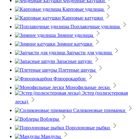
Фидерные катушки
Карповые удилища
Карповые катушки
Поплавочные удилища
Зимние удилища
Зимние катушки
Запчасти для удилищ
Запасные шпули
Плетеные шнуры
Флюорокарбон
Монофильные лески
Эстер (полиэстеровая
леска)
Силиконовые приманки
Воблеры
Поролоновые рыбки
Мандулы