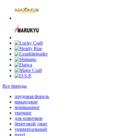
Все бренды
прудовая форель
микроджиг
мормышинг
твичинг
для новичков
береговой джиг
универсальный
travel