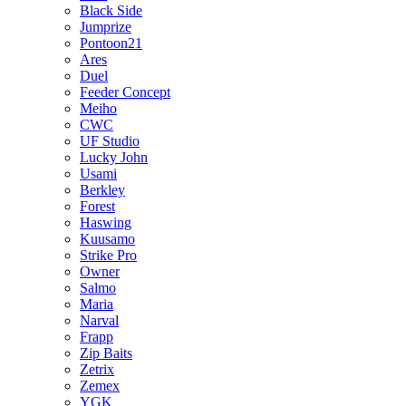
Black Side
Jumprize
Pontoon21
Ares
Duel
Feeder Concept
Meiho
CWC
UF Studio
Lucky John
Usami
Berkley
Forest
Haswing
Kuusamo
Strike Pro
Owner
Salmo
Maria
Narval
Frapp
Zip Baits
Zetrix
Zemex
YGK