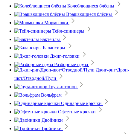
Колеблющиеся блёсны
Вращающиеся блёсны
Мормышки
Тейл-спиннеры
Бактейлы
Балансиры
Джиг-головки
Разборные груза
Джиг-риг/Дроп-
шот/Отводной/Пули
Груза-штопор
Вольфрам
Одинарные крючки
Офсетные крючки
Двойники
Тройники