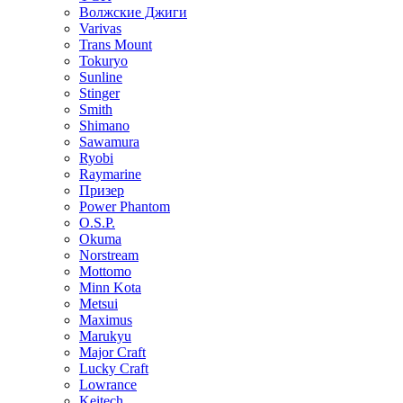
Волжские Джиги
Varivas
Trans Mount
Tokuryo
Sunline
Stinger
Smith
Shimano
Sawamura
Ryobi
Raymarine
Призер
Power Phantom
O.S.P.
Okuma
Norstream
Mottomo
Minn Kota
Metsui
Maximus
Marukyu
Major Craft
Lucky Craft
Lowrance
Keitech