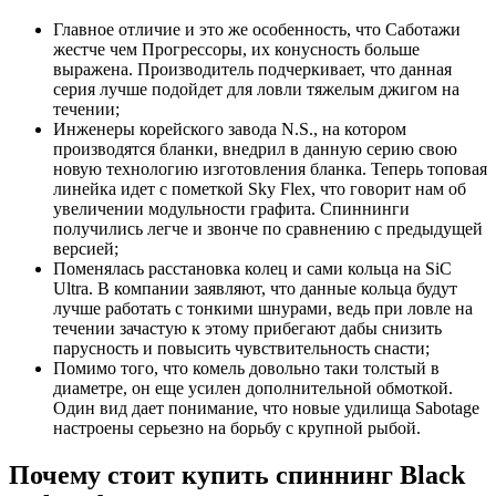
Главное отличие и это же особенность, что Саботажи
жестче чем Прогрессоры, их конусность больше
выражена. Производитель подчеркивает, что данная
серия лучше подойдет для ловли тяжелым джигом на
течении;
Инженеры корейского завода N.S., на котором
производятся бланки, внедрил в данную серию свою
новую технологию изготовления бланка. Теперь топовая
линейка идет с пометкой Sky Flex, что говорит нам об
увеличении модульности графита. Спиннинги
получились легче и звонче по сравнению с предыдущей
версией;
Поменялась расстановка колец и сами кольца на SiC
Ultra. В компании заявляют, что данные кольца будут
лучше работать с тонкими шнурами, ведь при ловле на
течении зачастую к этому прибегают дабы снизить
парусность и повысить чувствительность снасти;
Помимо того, что комель довольно таки толстый в
диаметре, он еще усилен дополнительной обмоткой.
Один вид дает понимание, что новые удилища Sabotage
настроены серьезно на борьбу с крупной рыбой.
Почему стоит купить спиннинг Black