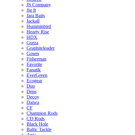
JS Company
Jig It
Jara Baits
Jackall
Humminbird
Hearty Rise
HDX
Gurza
Graphiteleader
Gosen
Fisherman
Favorite
Fanatik
EverGreen
Ecogear
Duo
Deps
Decoy
Daiwa
CF
Champion Rods
CD Rods
Black Hole
Baltic Tackle
Apia