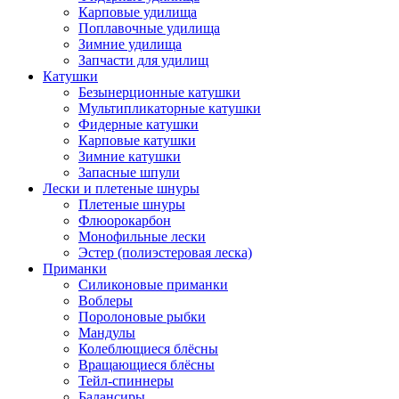
Карповые удилища
Поплавочные удилища
Зимние удилища
Запчасти для удилищ
Катушки
Безынерционные катушки
Мультипликаторные катушки
Фидерные катушки
Карповые катушки
Зимние катушки
Запасные шпули
Лески и плетеные шнуры
Плетеные шнуры
Флюорокарбон
Монофильные лески
Эстер (полиэстеровая леска)
Приманки
Силиконовые приманки
Воблеры
Поролоновые рыбки
Мандулы
Колеблющиеся блёсны
Вращающиеся блёсны
Тейл-спиннеры
Балансиры