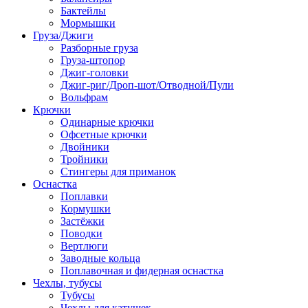
Бактейлы
Мормышки
Груза/Джиги
Разборные груза
Груза-штопор
Джиг-головки
Джиг-риг/Дроп-шот/Отводной/Пули
Вольфрам
Крючки
Одинарные крючки
Офсетные крючки
Двойники
Тройники
Стингеры для приманок
Оснастка
Поплавки
Кормушки
Застёжки
Поводки
Вертлюги
Заводные кольца
Поплавочная и фидерная оснастка
Чехлы, тубусы
Тубусы
Чехлы для катушек