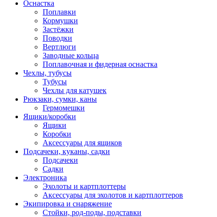
Оснастка
Поплавки
Кормушки
Застёжки
Поводки
Вертлюги
Заводные кольца
Поплавочная и фидерная оснастка
Чехлы, тубусы
Тубусы
Чехлы для катушек
Рюкзаки, сумки, каны
Гермомешки
Ящики/коробки
Ящики
Коробки
Аксессуары для ящиков
Подсачеки, куканы, садки
Подсачеки
Садки
Электроника
Эхолоты и картплоттеры
Аксессуары для эхолотов и картплоттеров
Экипировка и снаряжение
Стойки, род-поды, подставки