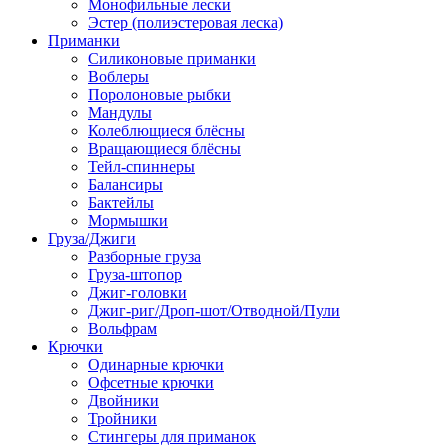
Монофильные лески
Эстер (полиэстеровая леска)
Приманки
Силиконовые приманки
Воблеры
Поролоновые рыбки
Мандулы
Колеблющиеся блёсны
Вращающиеся блёсны
Тейл-спиннеры
Балансиры
Бактейлы
Мормышки
Груза/Джиги
Разборные груза
Груза-штопор
Джиг-головки
Джиг-риг/Дроп-шот/Отводной/Пули
Вольфрам
Крючки
Одинарные крючки
Офсетные крючки
Двойники
Тройники
Стингеры для приманок