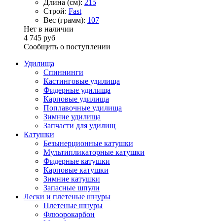
Длина (см):
215
Строй:
Fast
Вес (грамм):
107
Нет в наличии
4 745 руб
Сообщить о поступлении
Удилища
Спиннинги
Кастинговые удилища
Фидерные удилища
Карповые удилища
Поплавочные удилища
Зимние удилища
Запчасти для удилищ
Катушки
Безынерционные катушки
Мультипликаторные катушки
Фидерные катушки
Карповые катушки
Зимние катушки
Запасные шпули
Лески и плетеные шнуры
Плетеные шнуры
Флюорокарбон