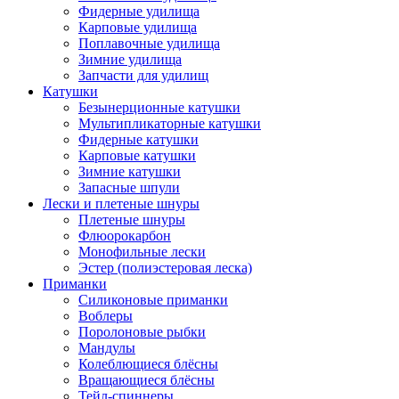
Фидерные удилища
Карповые удилища
Поплавочные удилища
Зимние удилища
Запчасти для удилищ
Катушки
Безынерционные катушки
Мультипликаторные катушки
Фидерные катушки
Карповые катушки
Зимние катушки
Запасные шпули
Лески и плетеные шнуры
Плетеные шнуры
Флюорокарбон
Монофильные лески
Эстер (полиэстеровая леска)
Приманки
Силиконовые приманки
Воблеры
Поролоновые рыбки
Мандулы
Колеблющиеся блёсны
Вращающиеся блёсны
Тейл-спиннеры