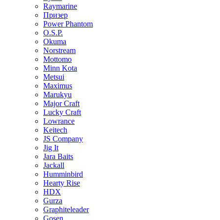
Raymarine
Призер
Power Phantom
O.S.P.
Okuma
Norstream
Mottomo
Minn Kota
Metsui
Maximus
Marukyu
Major Craft
Lucky Craft
Lowrance
Keitech
JS Company
Jig It
Jara Baits
Jackall
Humminbird
Hearty Rise
HDX
Gurza
Graphiteleader
Gosen