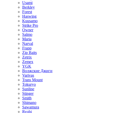
Usami
Berkley
Forest
Haswing
Kuusamo
Strike Pro
Owner
Salmo
Maria
Narval
Frapp
Zip Baits
Zetrix
Zemex
YGK
Волжские Джиги
Varivas
Trans Mount
Tokuryo
Sunline
Stinger
Smith
Shimano
Sawamura
Ryobi