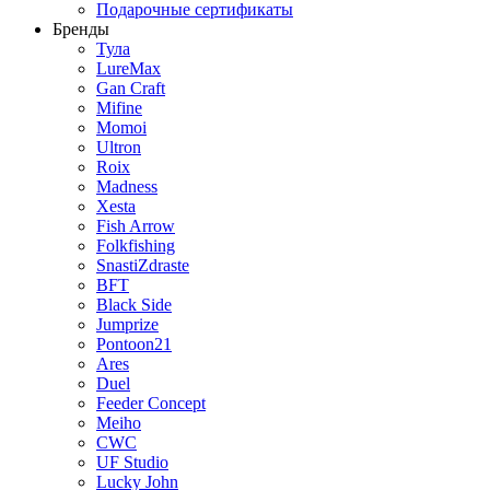
Подарочные сертификаты
Бренды
Тула
LureMax
Gan Craft
Mifine
Momoi
Ultron
Roix
Madness
Xesta
Fish Arrow
Folkfishing
SnastiZdraste
BFT
Black Side
Jumprize
Pontoon21
Ares
Duel
Feeder Concept
Meiho
CWC
UF Studio
Lucky John