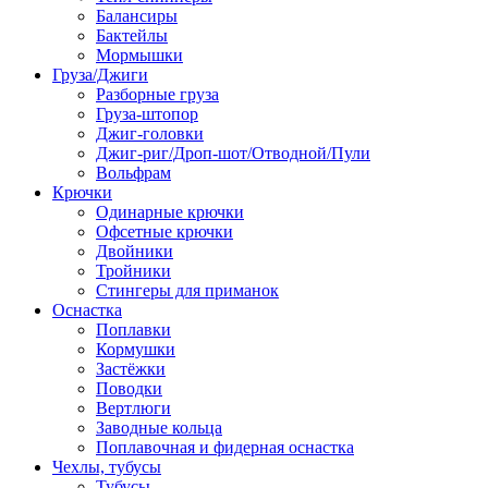
Балансиры
Бактейлы
Мормышки
Груза/Джиги
Разборные груза
Груза-штопор
Джиг-головки
Джиг-риг/Дроп-шот/Отводной/Пули
Вольфрам
Крючки
Одинарные крючки
Офсетные крючки
Двойники
Тройники
Стингеры для приманок
Оснастка
Поплавки
Кормушки
Застёжки
Поводки
Вертлюги
Заводные кольца
Поплавочная и фидерная оснастка
Чехлы, тубусы
Тубусы