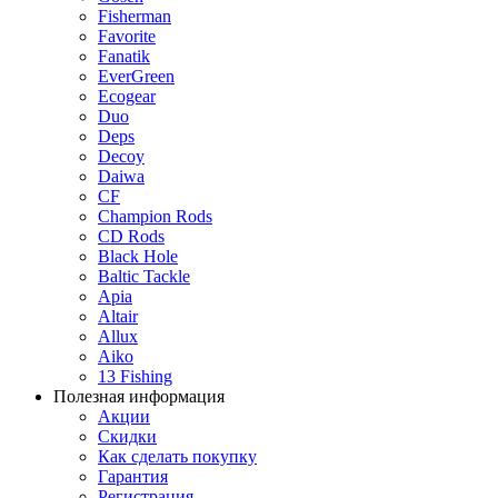
Fisherman
Favorite
Fanatik
EverGreen
Ecogear
Duo
Deps
Decoy
Daiwa
CF
Champion Rods
CD Rods
Black Hole
Baltic Tackle
Apia
Altair
Allux
Aiko
13 Fishing
Полезная информация
Акции
Скидки
Как сделать покупку
Гарантия
Регистрация