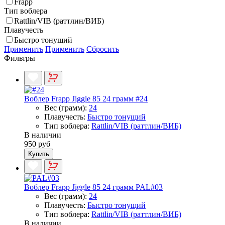
Frapp
Тип воблера
Rattlin/VIB (раттлин/ВИБ)
Плавучесть
Быстро тонущий
Применить
Применить
Сбросить
Фильтры
Воблер Frapp Jiggle 85 24 грамм #24
Вес (грамм):
24
Плавучесть:
Быстро тонущий
Тип воблера:
Rattlin/VIB (раттлин/ВИБ)
В наличии
950 руб
Купить
Воблер Frapp Jiggle 85 24 грамм PAL#03
Вес (грамм):
24
Плавучесть:
Быстро тонущий
Тип воблера:
Rattlin/VIB (раттлин/ВИБ)
В наличии