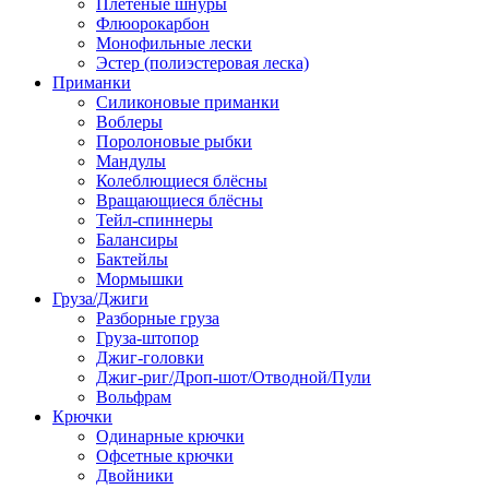
Плетеные шнуры
Флюорокарбон
Монофильные лески
Эстер (полиэстеровая леска)
Приманки
Силиконовые приманки
Воблеры
Поролоновые рыбки
Мандулы
Колеблющиеся блёсны
Вращающиеся блёсны
Тейл-спиннеры
Балансиры
Бактейлы
Мормышки
Груза/Джиги
Разборные груза
Груза-штопор
Джиг-головки
Джиг-риг/Дроп-шот/Отводной/Пули
Вольфрам
Крючки
Одинарные крючки
Офсетные крючки
Двойники