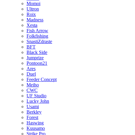
Momoi
Ultron
Roix
Madness
Xesta
Fish Arrow
Folkfishing
SnastiZdraste
BFT
Black Side
Jumprize
Pontoon21
Ares
Duel
Feeder Concept
Meiho
CWC
UF Studio
Lucky John
Usami
Berkley
Forest
Haswing
Kuusamo
Strike Pro