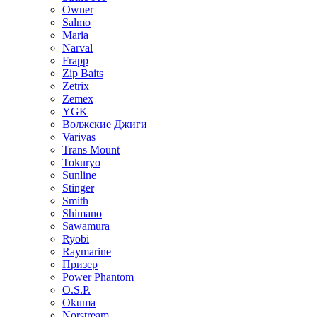
Owner
Salmo
Maria
Narval
Frapp
Zip Baits
Zetrix
Zemex
YGK
Волжские Джиги
Varivas
Trans Mount
Tokuryo
Sunline
Stinger
Smith
Shimano
Sawamura
Ryobi
Raymarine
Призер
Power Phantom
O.S.P.
Okuma
Norstream