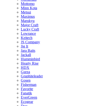
Mottomo
Minn Kota
Metsui
Maximus
Marukyu
Major Craft
Lucky Craft
Lowrance
Keitech
JS Company
Jig It
Jara Baits
Jackall
Humminbird
Hearty Rise
HDX
Gurza
Graphiteleader
Gosen
Fisherman
Favorite
Fanatik
EverGreen
Ecogear
Duo