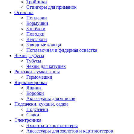
Тройники
Стингеры для приманок
Оснастка
Поплавки
Кормушки
Застёжки
Поводки
Вертлюги
Заводные кольца
Поплавочная и фидерная оснастка
Чехлы, тубусы
Тубусы
Чехлы для катушек
Рюкзаки, сумки, каны
Гермомешки
Ящики/коробки
Ящики
Коробки
Аксессуары для ящиков
Подсачеки, куканы, садки
Подсачеки
Садки
Электроника
Эхолоты и картплоттеры
Аксессуары для эхолотов и картплоттеров