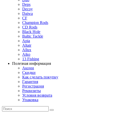
Deps
Decoy
Daiwa
CF
Champion Rods
CD Rods
Black Hole
Baltic Tackle
Apia
Altair
Allux
Aiko
13 Fishing
Полезная информация
Акции
Скидки
Как сделать покупку
Гарантия
Регистрация
Реквизиты
Условия возврата
Упаковка