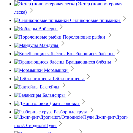
Эстер (полиэстеровая
леска)
Силиконовые приманки
Воблеры
Поролоновые рыбки
Мандулы
Колеблющиеся блёсны
Вращающиеся блёсны
Мормышки
Тейл-спиннеры
Бактейлы
Балансиры
Джиг-головки
Разборные груза
Джиг-риг/Дроп-
шот/Отводной/Пули