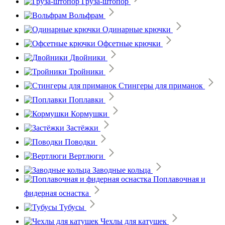
Груза-штопор
Вольфрам
Одинарные крючки
Офсетные крючки
Двойники
Тройники
Стингеры для приманок
Поплавки
Кормушки
Застёжки
Поводки
Вертлюги
Заводные кольца
Поплавочная и
фидерная оснастка
Тубусы
Чехлы для катушек