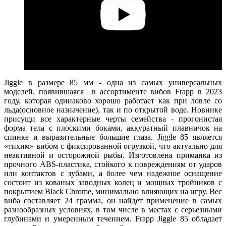
Jiggle в размере 85 мм - одна из самых универсальных
моделей, появившаяся в ассортименте вибов Frapp в 2023
году, которая одинаково хорошо работает как при ловле со
льда(основное назначение), так и по открытой воде. Новинке
присущи все характерные черты семейства - прогонистая
форма тела с плоскими боками, аккуратный плавничок на
спинке и выразительные большие глаза. Jiggle 85 является
«тихим» вибом с фиксированной огрузкой, что актуально для
неактивной и осторожной рыбы. Изготовлена приманка из
прочного ABS-пластика, стойкого к повреждениям от ударов
или контактов с зубами, а более чем надежное оснащение
состоит из кованых заводных колец и мощных тройников с
покрытием Black Chrome, минимально влияющих на игру. Вес
виба составляет 24 грамма, он найдет применение в самых
разнообразных условиях, в том числе в местах с серьезными
глубинами и умеренным течением. Frapp Jiggle 85 обладает