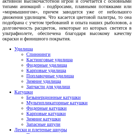
активной высокочастотной игрой и сочетается с основными
типами анимаций - подбросами, плавными потяжками или
«мормышингом», причем заводится уже от небольшого
движения удилищем. Что касается цветовой палитры, то она
подобрана с учетом требований и опыта наших рыболовов, а
долговечность расцветок, некоторые из которых светятся в
ультрафиолете, обеспечена благодаря высокому качеству
окраски и финишного покрытия.
Удилища
Спиннинги
Кастинговые удилища
Фидерные удилища
Карповые удилища
Поплавочные удилища
Зимние удилища
Запчасти для удилищ
Катушки
Безынерционные катушки
Мультипликаторные катушки
Фидерные катушки
Карповые катушки
Зимние катушки
Запасные шпули
Лески и плетеные шнуры