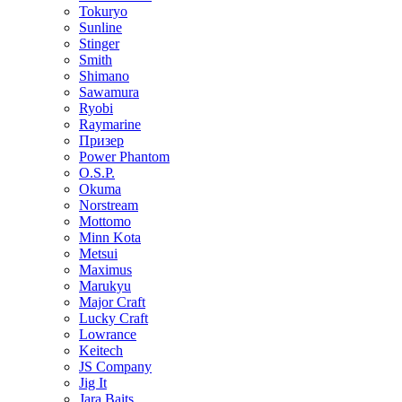
Tokuryo
Sunline
Stinger
Smith
Shimano
Sawamura
Ryobi
Raymarine
Призер
Power Phantom
O.S.P.
Okuma
Norstream
Mottomo
Minn Kota
Metsui
Maximus
Marukyu
Major Craft
Lucky Craft
Lowrance
Keitech
JS Company
Jig It
Jara Baits