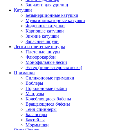
Запчасти для удилищ
Катушки
Безынерционные катушки
Мультипликаторные катушки
Фидерные катушки
Карповые катушки
Зимние катушки
Запасные шпули
Лески и плетеные шнуры
Плетеные шнуры
Флюорокарбон
Монофильные лески
Эстер (полиэстеровая леска)
Приманки
Силиконовые приманки
Воблеры
Поролоновые рыбки
Мандулы
Колеблющиеся блёсны
Вращающиеся блёсны
Тейл-спиннеры
Балансиры
Бактейлы
Мормышки