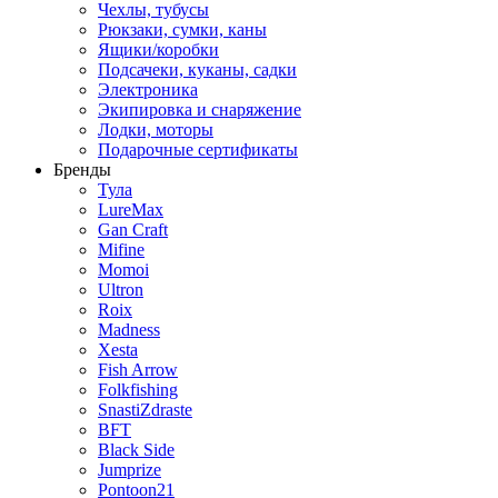
Чехлы, тубусы
Рюкзаки, сумки, каны
Ящики/коробки
Подсачеки, куканы, садки
Электроника
Экипировка и снаряжение
Лодки, моторы
Подарочные сертификаты
Бренды
Тула
LureMax
Gan Craft
Mifine
Momoi
Ultron
Roix
Madness
Xesta
Fish Arrow
Folkfishing
SnastiZdraste
BFT
Black Side
Jumprize
Pontoon21