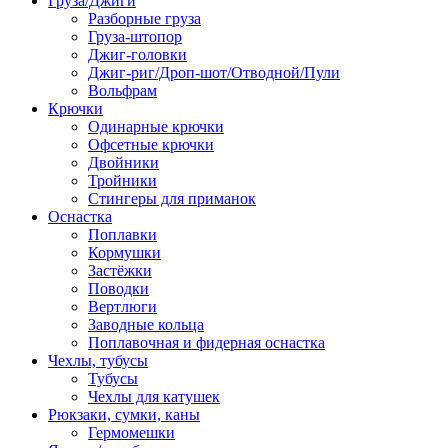
Груза/Джиги
Разборные груза
Груза-штопор
Джиг-головки
Джиг-риг/Дроп-шот/Отводной/Пули
Вольфрам
Крючки
Одинарные крючки
Офсетные крючки
Двойники
Тройники
Стингеры для приманок
Оснастка
Поплавки
Кормушки
Застёжки
Поводки
Вертлюги
Заводные кольца
Поплавочная и фидерная оснастка
Чехлы, тубусы
Тубусы
Чехлы для катушек
Рюкзаки, сумки, каны
Гермомешки