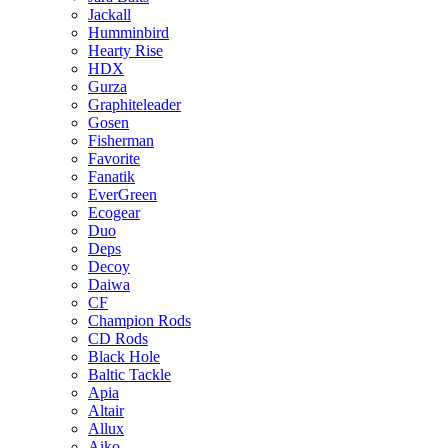
Jackall
Humminbird
Hearty Rise
HDX
Gurza
Graphiteleader
Gosen
Fisherman
Favorite
Fanatik
EverGreen
Ecogear
Duo
Deps
Decoy
Daiwa
CF
Champion Rods
CD Rods
Black Hole
Baltic Tackle
Apia
Altair
Allux
Aiko