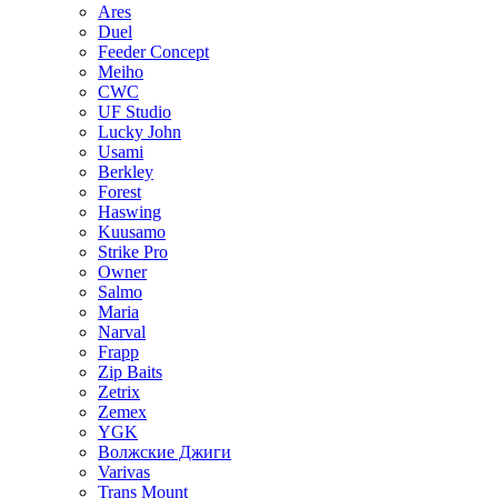
Ares
Duel
Feeder Concept
Meiho
CWC
UF Studio
Lucky John
Usami
Berkley
Forest
Haswing
Kuusamo
Strike Pro
Owner
Salmo
Maria
Narval
Frapp
Zip Baits
Zetrix
Zemex
YGK
Волжские Джиги
Varivas
Trans Mount