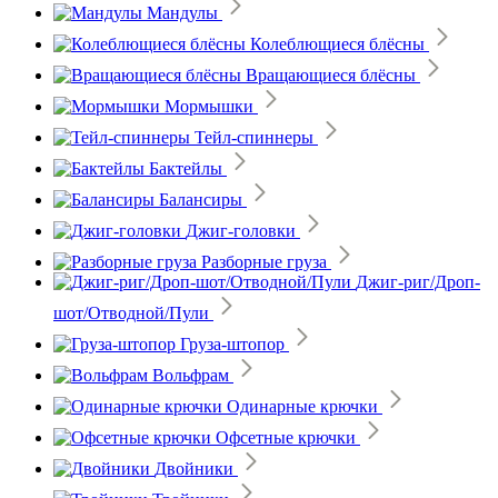
Мандулы
Колеблющиеся блёсны
Вращающиеся блёсны
Мормышки
Тейл-спиннеры
Бактейлы
Балансиры
Джиг-головки
Разборные груза
Джиг-риг/Дроп-
шот/Отводной/Пули
Груза-штопор
Вольфрам
Одинарные крючки
Офсетные крючки
Двойники