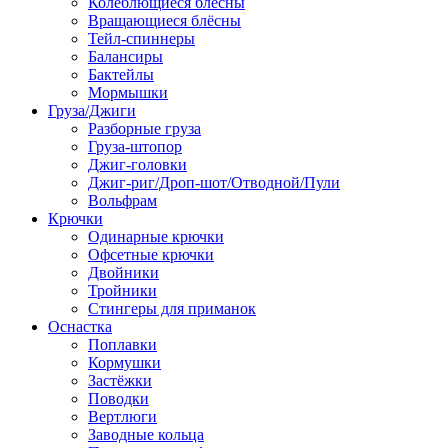
Колеблющиеся блёсны
Вращающиеся блёсны
Тейл-спиннеры
Балансиры
Бактейлы
Мормышки
Груза/Джиги
Разборные груза
Груза-штопор
Джиг-головки
Джиг-риг/Дроп-шот/Отводной/Пули
Вольфрам
Крючки
Одинарные крючки
Офсетные крючки
Двойники
Тройники
Стингеры для приманок
Оснастка
Поплавки
Кормушки
Застёжки
Поводки
Вертлюги
Заводные кольца