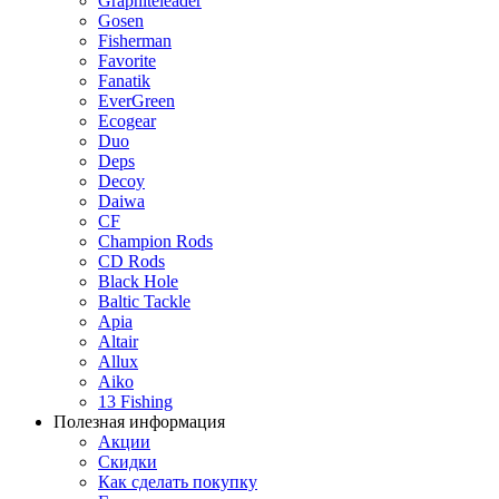
Graphiteleader
Gosen
Fisherman
Favorite
Fanatik
EverGreen
Ecogear
Duo
Deps
Decoy
Daiwa
CF
Champion Rods
CD Rods
Black Hole
Baltic Tackle
Apia
Altair
Allux
Aiko
13 Fishing
Полезная информация
Акции
Скидки
Как сделать покупку