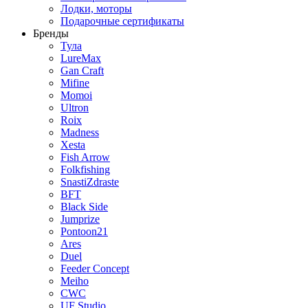
Лодки, моторы
Подарочные сертификаты
Бренды
Тула
LureMax
Gan Craft
Mifine
Momoi
Ultron
Roix
Madness
Xesta
Fish Arrow
Folkfishing
SnastiZdraste
BFT
Black Side
Jumprize
Pontoon21
Ares
Duel
Feeder Concept
Meiho
CWC
UF Studio