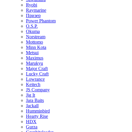
Ryobi
Raymarine
Призер
Power Phantom
O.S.P.
Okuma
Norstream
Mottomo
Minn Kota
Metsui
Maximus
Marukyu
Major Craft
Lucky Craft
Lowrance
Keitech
JS Company
Jig It
Jara Baits
Jackall
Humminbird
Hearty Rise
HDX
Gurza