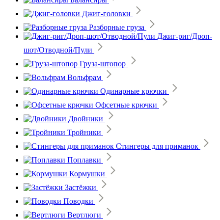
Джиг-головки
Разборные груза
Джиг-риг/Дроп-
шот/Отводной/Пули
Груза-штопор
Вольфрам
Одинарные крючки
Офсетные крючки
Двойники
Тройники
Стингеры для приманок
Поплавки
Кормушки
Застёжки
Поводки
Вертлюги