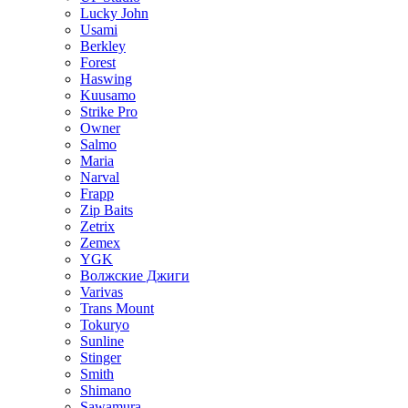
Lucky John
Usami
Berkley
Forest
Haswing
Kuusamo
Strike Pro
Owner
Salmo
Maria
Narval
Frapp
Zip Baits
Zetrix
Zemex
YGK
Волжские Джиги
Varivas
Trans Mount
Tokuryo
Sunline
Stinger
Smith
Shimano
Sawamura