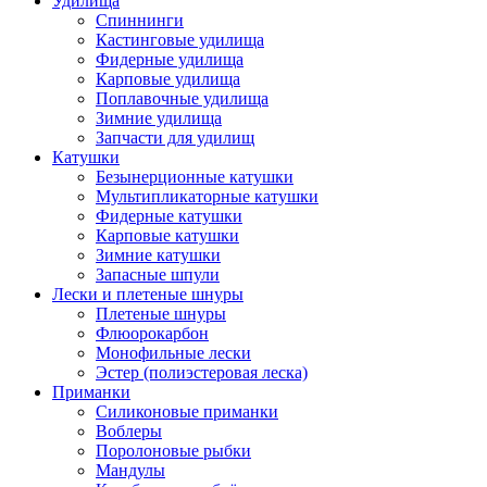
Удилища
Спиннинги
Кастинговые удилища
Фидерные удилища
Карповые удилища
Поплавочные удилища
Зимние удилища
Запчасти для удилищ
Катушки
Безынерционные катушки
Мультипликаторные катушки
Фидерные катушки
Карповые катушки
Зимние катушки
Запасные шпули
Лески и плетеные шнуры
Плетеные шнуры
Флюорокарбон
Монофильные лески
Эстер (полиэстеровая леска)
Приманки
Силиконовые приманки
Воблеры
Поролоновые рыбки
Мандулы