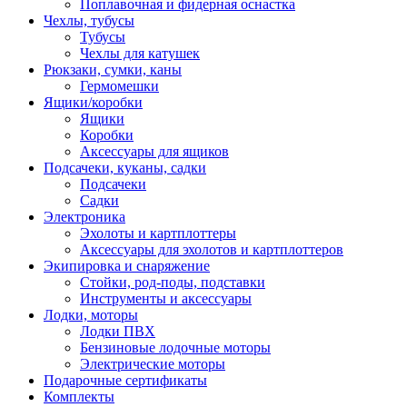
Поплавочная и фидерная оснастка
Чехлы, тубусы
Тубусы
Чехлы для катушек
Рюкзаки, сумки, каны
Гермомешки
Ящики/коробки
Ящики
Коробки
Аксессуары для ящиков
Подсачеки, куканы, садки
Подсачеки
Садки
Электроника
Эхолоты и картплоттеры
Аксессуары для эхолотов и картплоттеров
Экипировка и снаряжение
Стойки, род-поды, подставки
Инструменты и аксессуары
Лодки, моторы
Лодки ПВХ
Бензиновые лодочные моторы
Электрические моторы
Подарочные сертификаты
Комплекты