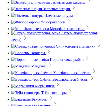
Запчасти для удилищ
Запасные шпули
Плетеные шнуры
Флюорокарбон
Монофильные лески
Эстер (полиэстеровая
леска)
Силиконовые приманки
Воблеры
Поролоновые рыбки
Мандулы
Колеблющиеся блёсны
Вращающиеся блёсны
Мормышки
Тейл-спиннеры
Бактейлы
Балансиры